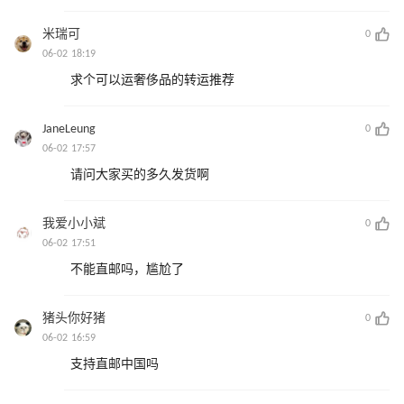
米瑞可
0
06-02 18:19
求个可以运奢侈品的转运推荐
JaneLeung
0
06-02 17:57
请问大家买的多久发货啊
我爱小小斌
0
06-02 17:51
不能直邮吗，尴尬了
猪头你好猪
0
06-02 16:59
支持直邮中国吗