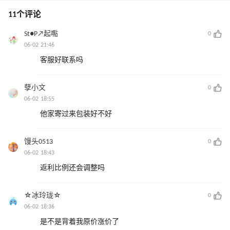
11个评论
St●P↗起嚸
0
06-02 21:46
客服好联系吗
孽小文
0
06-02 18:55
他家寄过来包装好不好
馒头0513
0
06-02 18:43
返利比例还会调整吗
☆冰玲珑☆
0
06-02 18:36
是不是背着我原价涨价了