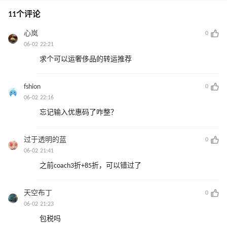
11个评论
心岚
0
06-02 22:21
求个可以运奢侈品的转运推荐
fshion
0
06-02 22:16
忘记输入优惠码了咋整？
过于透明的蓝
0
06-02 21:41
之前coach3折+85折，可以错过了
天空布丁
0
06-02 21:23
包税吗