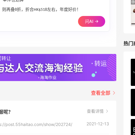
+，单件也划算
Macy's：Lancome 兰蔻夏季满赠三重好
13天22小时
礼
0》则再叠8折，折合HK$518左右，年度好价！
低门槛入手7件套
问AI →
Macy's
热门
Private Internet Access VPN
最高70%返利
185人获得返利
查看全部
COUTR
6%返利
227人获得返利
查看详情
客服呢？
2021-12-13
st.55haitao.com/show/202724/