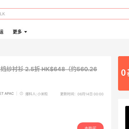
运
更多
O 绉纱衬衫
2.5折 HK$648（约560.26
ET APAC
|
爆料人: 小米粒
更新时间：06月14日 00:00
去购买