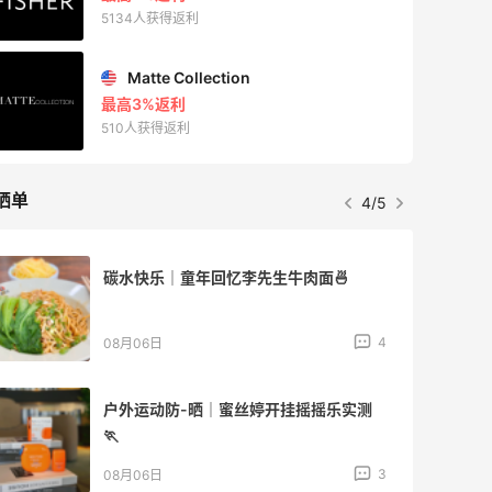
5134人获得返利
Matte Collection
最高3%返利
510人获得返利
晒单
4/5
碳水快乐｜童年回忆李先生牛肉面🍜
4
08月06日
户外运动防-晒｜蜜丝婷开挂摇摇乐实测
🏃
3
08月06日