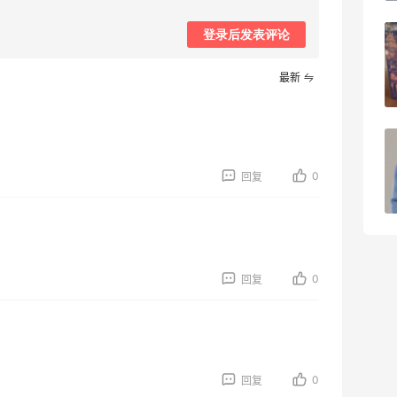
登录后发表评论
开奖｜社区7月常规主题活动名单公布
最新
2
08月06日
Bobbi Brown美网2026黑五海淘活动什
么时候开始？
0
回复
3
08月06日
0
回复
0
回复