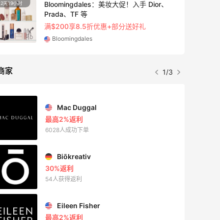
Bloomingdales：美妆大促！入手 Dior、
2天19小时
Prada、TF 等
满$200享8.5折优惠+部分送好礼
Bloomingdales
商家
1/3
Mac Duggal
最高2%返利
6028人成功下单
Biōkreativ
30%返利
54人获得返利
Eileen Fisher
最高2%返利