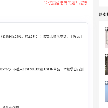
热卖
iHerb ：88全球好物节！选购日常保健、
3天7小时
健身补剂、护肤洗护等
（原价HK$2591，约2.5折）！法式优雅气质款，手慢无 |
无门槛7.5折
iHerb
Patagonia：巴塔美官夏季大促 运动服饰
24天7小时
精选低至6折
基础款印花T恤$21.99
T20》不适用BEST SELLER和JUST IN单品，本款需自行测
Patagonia
预售！Harrods 2026 高端美妆圣诞日历
23天14小时
礼盒
HK$2500（约2158.25元）
Harrods APAC