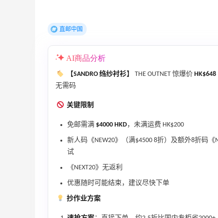
直邮中国
AI商品分析
LN-CC：限时大促！入手 Ganni、Acne、
4天7小时
西太后等
【SANDRO 绉纱衬衫】
THE OUTNET 惊爆价
HK$648
低至4折+额外8折
无需码
LN-CC
关键限制
【55专享】Base Blu：时尚上新热卖 关注
3天7小时
PRADA、LOEWE、加拿大鹅等
免邮需满
$4000 HKD
，未满运费 HK$200
享9折优惠
新人码《NEW20》（满$4500 8折）及额外8折码《NEX
Base Blu
试
Mytheresa：折扣区时尚上新热卖 关注
10天13小时
《NEXT20》无返利
TOTEME、ZIMMERMAN 等
优惠随时可能结束，建议尽快下单
享额外9折
抄作业方案
Mytheresa