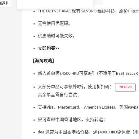
赚返利
THE OUTNET APAC 现有 SANDRO 绉纱衬衫，原价HK$2
无需使用优惠码。
优惠随时可能失效。
立即购买>>
【海淘攻略】
新人首单满$4500 HKD可享8折（不适用于BEST SELLER
大部分单品可享额外8折，使用折扣码：
NEXT20
其余单品需自行尝试；
支持Visa、MasterCard、 American Express、美国Payp
只可直邮中国香港地区，支持转运；
deal通常为中国香港站价格，满$4000 HKD免运费（