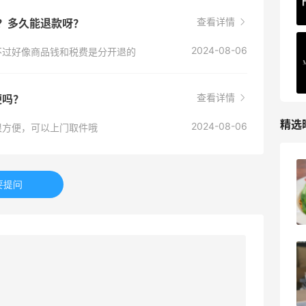
查看详情
吗？多久能退款呀？
2024-08-06
不过好像商品钱和税费是分开退的
查看详情
便吗？
精选
2024-08-06
很方便，可以上门取件哦
薅到了！！星巴克焦糖玛奇朵0.01元拿下
要提问
1
08月07日
秋天的第1杯安排上｜库迪生椰拿铁叠55
海淘返利
1
08月07日