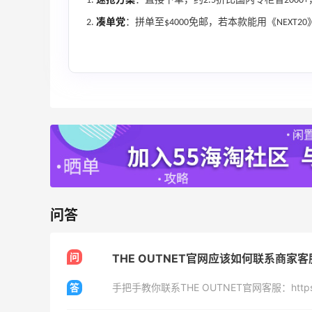
速抢方案
：直接下单，约2.5折比国内专柜省2000
Bluemercury：限时大促！入手 Aesop、
2天19小时
Nars、CT 等
凑单党
：拼单至$4000免邮，若本款能用《NEXT2
低至5折+部分额外8.5折
Bluemercury
ERGO Baby
4%返利
62人获得返利
问答
Belly Bandit
4%返利
42人获得返利
问
THE OUTNET官网应该如何联系商家
答
手把手教你联系THE OUTNET官网客服：https://po
TIMEBEAM (US)
最高10%返利