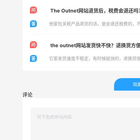
282人获得返利
问
The Outnet网站退货后，税费会退还
RFM Denim
答
他家包关税产品退货的话，是会退还税费的，
6%返利
85人获得返利
问
the outnet网站发货快不快？退换货方
答
它家发货速度不稳定，有时候挺快的，退换货
哈哈，这杯霸王茶姬买得真划算！
我
评论
0
1
08月07日
面
Dr.Levy精华效果给到夯
0
1
08月07日