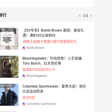
排行
1/3
【55专享】Bobbi Brown 美网：美妆礼
4天1小时
遇！满$150立省$50
满赠正装橘子眼霜+精华唇蜜等好礼
Bobbi Brown
Bloomingdales：时尚热卖！入手珑骧、
2天19小时
Tory Burch、拉夫劳伦等
每满$100返$25礼卡
Bloomingdales
Columbia Sportswear：夏季大促！哥伦
5天19小时
比亚运动热卖
低至6折
Columbia Sportswear