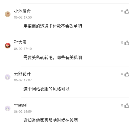
小沐爱奇
0
06-02 17:50
用招商的运通卡付款不会砍单吧
孙大蜜
0
06-02 17:10
需要美私转转吧，哪些有美私啊
云舒花开
0
06-02 17:07
这个网站衣服的风格可以
YYangel
0
06-02 16:59
谁知道他家客服啥时候在线啊