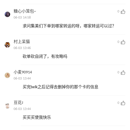
糖心小笼包~
0
06-03 14:58
求问集美们下单到哪家转运的呀，哪家转运可以过？
村上呆猫
0
06-03 13:46
砍单砍自闭了，有攻略吗
小麦90914
0
06-03 13:44
买完belk之后记得去删掉你的那个卡的信息
豆花J
0
06-03 13:44
买买买使我快乐