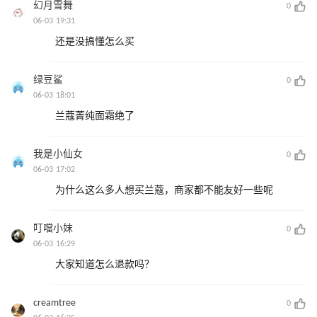
幻月雪舞
0
06-03 19:31
还是没搞懂怎么买
绿豆鲨
0
06-03 18:01
兰蔻菁纯面霜绝了
我是小仙女
0
06-03 17:02
为什么这么多人想买兰蔻，商家都不能友好一些呢
叮噹小妺
0
06-03 16:29
大家知道怎么退款吗？
creamtree
0