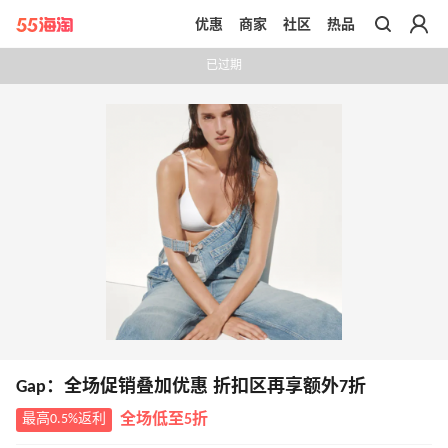
优惠
商家
社区
热品
带你去官网买正品
已过期
Gap：全场促销叠加优惠 折扣区再享额外7折
最高0.5%返利
全场低至5折