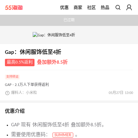
优惠
商家
社区
热品
带你去官网买正品
已过期
Gap：休闲服饰低至4折
最高0.5%返利
叠加额外8.5折
支持转运
GAP · 2.1万人下单获得返利
爆料人：小米粒
05月27日 13:00
优惠介绍
GAP 现有 休闲服饰低至4折 叠加额外8.5折。
需要使用优惠码：
。
SUMMER