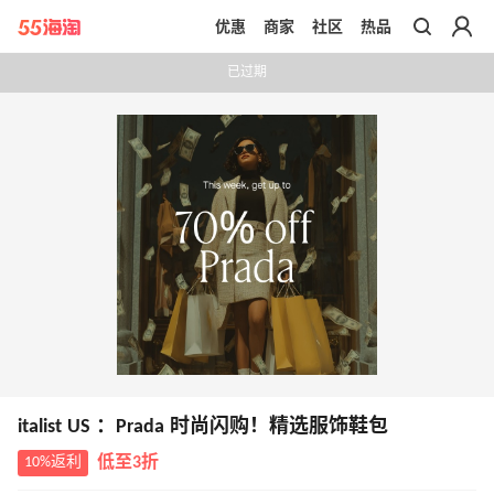
优惠
商家
社区
热品
带你去官网买正品
已过期
italist US ：Prada 时尚闪购！精选服饰鞋包
10%返利
低至3折