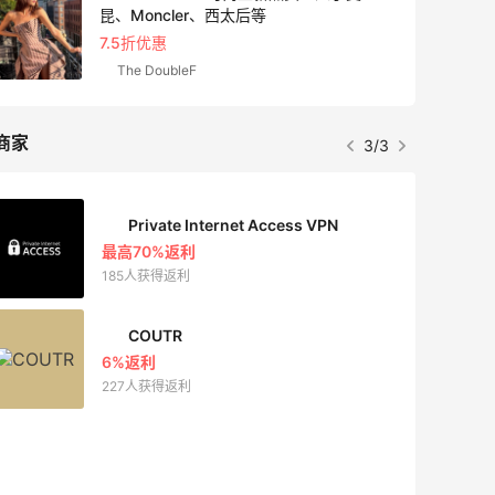
Maje US：限时闪
、西太后等
精选低至2折
Maje US
商家
1/3
s VPN
Mac Duggal
最高2%返利
6011人成功下单
Biōkreativ
30%返利
54人获得返利
Eileen Fisher
最高2%返利