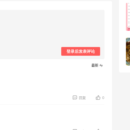
FWRD美网2026黑五海淘活动什么时候
开始？
3
08月05日
【黑五海淘攻略】Bobbi Brown黑五
2026海淘折扣预测！
登录后发表评论
1
08月05日
最新
0
回复