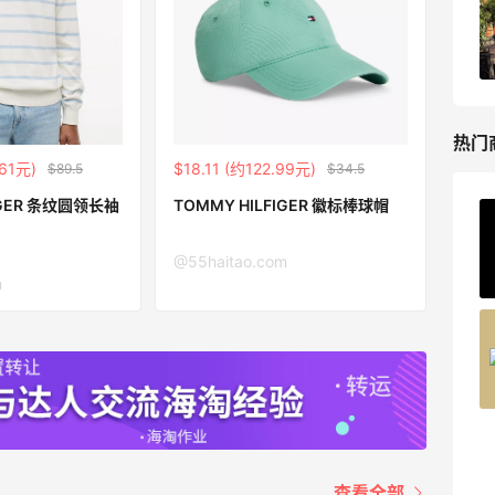
、护肤洗护等
昆、Moncler
折
7.5折优惠
The DoubleF
热门
.61元)
$18.11 (约122.99元)
$89.5
$34.5
IGER 条纹圆领长袖
TOMMY HILFIGER 徽标棒球帽
Private Internet Acces
最高70%返利
@55haitao.com
185人获得返利
m
COUTR
6%返利
227人获得返利
查看全部