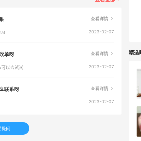
查看详情
联系
2023-02-07
at
精选
查看详情
会砍单呀
2023-02-07
私可以去试试
Evelom卸妆膏--卸妆膏中的“爱马仕”
查看详情
怎么联系呀
4
08月05日
2023-02-07
FWRD黑五2026海淘奢侈品折扣力度大
吗？
要提问
3
08月05日