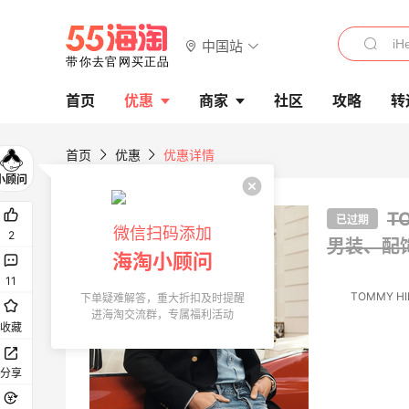
中国站
首页
优惠
商家
社区
攻略
转
首页
优惠
优惠详情
T
已过期
微信扫码添加
2
男装、配饰
海淘小顾问
11
TOMMY HI
下单疑难解答，重大折扣及时提醒
进海淘交流群，专属福利活动
收藏
分享