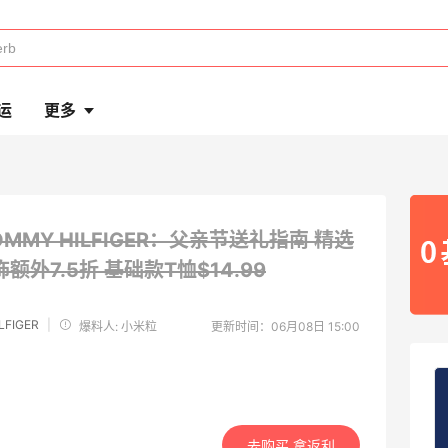
运
更多
OMMY HILFIGER：父亲节送礼指南 精选
额外7.5折
基础款T恤$14.99
LFIGER
|
爆料人: 小米粒
更新时间：06月08日 15:00
去购买 拿返利