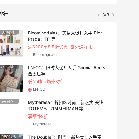
排行
1/3
es：美妆大促！入手 Dior、
adidas HK：精选
3天23小时
衣、金属银跆拳道鞋
折优惠+部分送好礼
2件8折 叠加满HK$180
adidas HK
！入手 Ganni、Acne、
【55专享】Bobbi B
4天17小时
遇！满$150立省$50
折
满赠正装橘子眼霜+精
Bobbi Brown
：折扣区时尚上新热卖 关注
Diesel Europe
2天23小时
MERMAN 等
袋、服饰、鞋履等
低至5折
Diesel Europe
eF：时尚上新热卖！入手麦
11小时