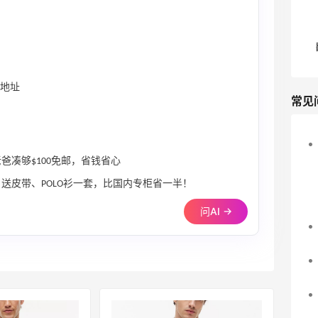
运地址
常见
老爸凑够$100免邮，省钱省心
150，送皮带、POLO衫一套，比国内专柜省一半！
问AI →