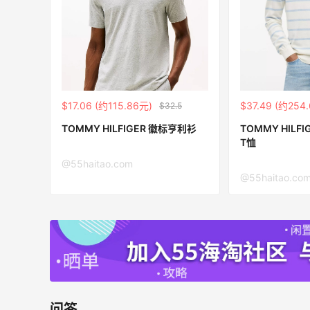
je US：限时闪促！入手明星同款服饰
健身补剂
低至2折
无门槛7.5
je US
iHerb
$17.06 (约115.86元)
$37.49 (约254
$32.5
TOMMY HILFIGER 徽标亨利衫
TOMMY HILF
ERGO Baby
T恤
4%返利
@55haitao.com
62人获得返利
@55haitao.co
Belly Bandit
4%返利
42人获得返利
TIMEBEAM (US)
最高10%返利
问答