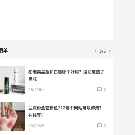
5133人获得返利
Matte Collection
最高3%返利
510人获得返利
晒单
4/5
柏瑞美黑瓶和白瓶哪个好用？混油皮选了
黑瓶
3
08月05日
兰蔻粉金管新色212哪个网站可以海淘？
在线等！
3
08月05日