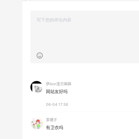
碳水快乐｜童年回忆李先生牛肉面🍜
3
3
08月06日
户外运动防-晒｜蜜丝婷开挂摇摇乐实测
🏃
3
2
08月06日
伊Ann宝贝麻麻
网站友好吗
06-04 17:36
茶珊子
有卫衣吗