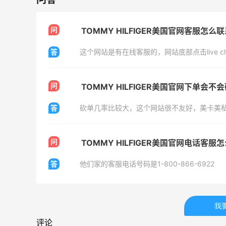
282人获得返利
ion
RFM Denim
问
TOMMY HILFIGER美国官网客服怎么
6%返利
答
这个网站是有在线客服的，网站底部点击live ch
85人获得返利
问
TOMMY HILFIGER美国官网下单会不
答
砍单几率比较大，这个网站很不友好，美卡美
开奖｜社区7月常规主题活动名单公布
问
TOMMY HILFIGER美国官网电话客服
1
1
08月06日
答
他们家的客服电话号码是1-800-866-6922
Bobbi Brown美网2026黑五海淘活动什
么时候开始？
我
3
1
08月06日
评论