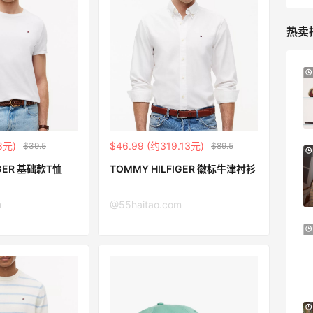
热卖
Bloomingdal
3天11小时
 us：限时闪促！法式美衣精选
Prada、TF 等
千鸟格连衣裙$95
满$200享8.5
s
Bloomingdales
8元)
$46.99 (约319.13元)
$39.5
$89.5
Base Blu：时尚上新热卖 关注
LN-CC：限时大促
4天23小时
LOEWE、加拿大鹅等
西太后等
IGER 基础款T恤
TOMMY HILFIGER 徽标牛津衬衫
低至4折+额外8
LN-CC
m
@55haitao.com
ngdales：时尚热卖！入手珑骧、
Mytheresa
11天5小时
rch、拉夫劳伦等
TOTEME、ZIM
返$25礼卡
享额外9折
dales
Mytheresa
：88全球好物节！选购日常保健、
The Doubl
10天20小时