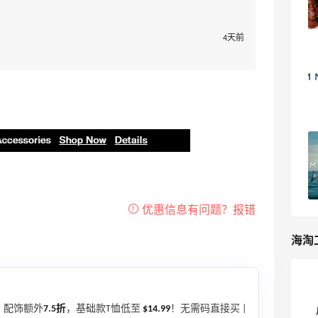
2
浪里一条鱼
4天前
Tommy Hilfiger尺码怎么选？Tommy
Hilfiger尺码对照表来了
3
海淘爱问
tommy hilfiger美国官网海淘教程，
tommy hilfiger海淘攻略
14
我爱写攻略
海淘
、配饰额外
7.5折
，基础款T恤低至
$14.99
！无需码直接买 |