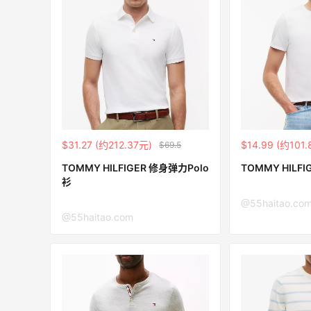
das HK：精选正价产品促销！入球
11小时
Sandro
金属银跆拳道鞋等
低至2折 
折 叠加满HK$1800-100
Sandro u
das HK
$31.27 (约212.37元)
$14.99 (约101.
$69.5
专享】Bobbi Brown 美网：美妆礼
【55专享】
3天23小时
$150立省$50
PRADA、
TOMMY HILFIGER 修身弹力Polo
TOMMY HILF
衫
正装橘子眼霜+精华唇蜜等好礼
享9折优惠
bi Brown
Base Blu
@55haitao.co
@55haitao.com
sel Europe：折扣区上新热卖！入手包
Bloomi
3天11小时
服饰、鞋履等
Tory Bu
5折
每满$100
sel Europe
Blooming
iHerb 
3天23小时