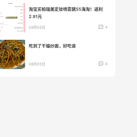
淘宝买柏瑞美定妆喷雾跳55海淘！返利
2.91元
4
08月05日
吃到了干煸炒面，好吃诶
4
08月05日