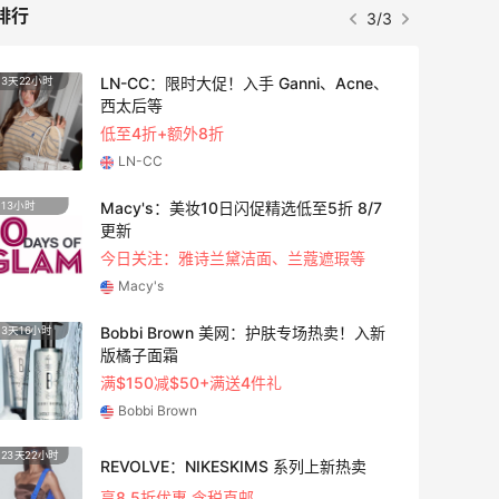
排行
3/3
LN-CC：限时大促！入手 Ganni、Acne、
3天22小时
3天16
西太后等
低至4折+额外8折
LN-CC
Macy's：美妆10日闪促精选低至5折 8/7
13小时
2天10
更新
今日关注：雅诗兰黛洁面、兰蔻遮瑕等
Macy's
Bobbi Brown 美网：护肤专场热卖！入新
3天16小时
2天22
版橘子面霜
满$150减$50+满送4件礼
Bobbi Brown
23天22小时
9天13
REVOLVE：NIKESKIMS 系列上新热卖
享8.5折优惠 含税直邮