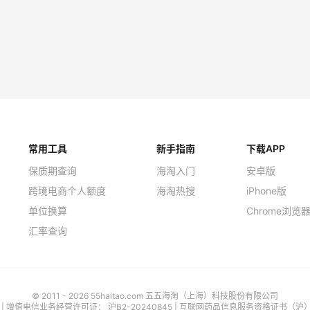
常用工具
新手指南
下载APP
保质期查询
海淘入门
安卓版
跨境电商个人额度
海淘热搜
iPhone版
单位换算
Chrome浏览
汇率查询
© 2011 - 2026 55haitao.com 五五海淘（上海）科技股份有限公司
号
| 增值电信业务经营许可证：
沪B2-20240845
|
互联网药品信息服务资格证书（沪）-经