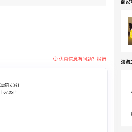
商家
Camper美国官网海淘教程，西班牙休闲
鞋类品牌海淘攻略
3
我爱写攻略
海淘
无需码立减！
07.05止