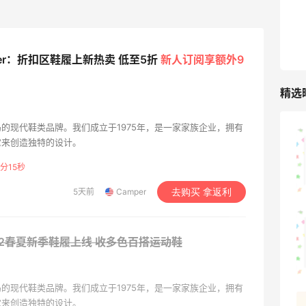
RFM Denim
6%返利
86人获得返利
per：折扣区鞋履上新热卖 低至5折
新人订阅享额外9
精选
的现代鞋类品牌。我们成立于1975年，是一家家族企业，拥有
山缓缓火锅，锅底够味，牛肉实在
它来创造独特的设计。
分14秒
1
08月07日
5天前
Camper
去购买 拿返利
可莎蜜儿的恰巴塔，味道有点怪怪的
：22春夏新季鞋履上线
收多色百搭运动鞋
1
08月07日
的现代鞋类品牌。我们成立于1975年，是一家家族企业，拥有
它来创造独特的设计。
羊毛薅的实在有点多～积攒的最后一篇羊