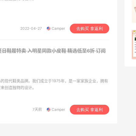
毛贴啦
1
08月07日
2022-04-27
Camper
去购买 拿返利
除了面膜，我还薅到面霜、粉底液、润肤
乳、安睡裤等等
：夏日鞋履特卖 入明星同款小皮鞋 精选低至6折
订阅
1
08月07日
的现代鞋类品牌。我们成立于1975年，是一家家族企业，拥有
它来创造独特的设计。
7天前
Camper
去购买 拿返利