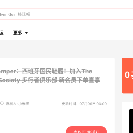
运
更多
amper：西班牙国民鞋履！加入The
g Society 步行者俱乐部
新会员下单直享
爆料人: 小米粒
更新时间：07月06日 00:00
去购买 拿返利