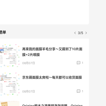
晒单
3/5
再来我的面膜羊毛分享～又薅到了10片面
膜+2片眼膜
1
08月07日
京东薅面膜太爽啦～每天都可以收货面膜
1
08月07日
Origins悦木之源美网海淘攻略，Origins