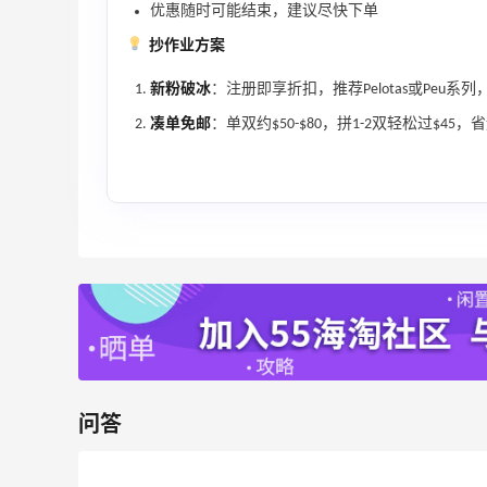
优惠随时可能结束，建议尽快下单
抄作业方案
、
【55专享】Bobbi Brown 美网：美妆礼
3天16小时
新粉破冰
：注册即享折扣，推荐Pelotas或Peu系
遇！满$150立省$50
凑单免邮
：单双约$50-$80，拼1-2双轻松过$45
满赠正装橘子眼霜+精华唇蜜等好礼
Bobbi Brown
Bloomingdales：时尚热卖！入手珑骧、
2天10小时
Tory Burch、拉夫劳伦等
每满$100返$25礼卡
Bloomingdales
iHerb ：88全球好物节！选购日常保健、
2天22小时
健身补剂、护肤洗护等
无门槛7.5折
iHerb
问答
Macy's：美妆精选10日闪促 低至5折+免
9天13小时
邮