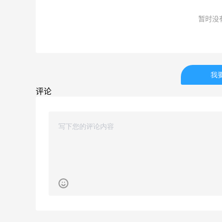
关注兰蔻、雅诗兰黛等 每日更新
Macy's
暂时没
我
Mac Duggal
评论
最高2%返利
6035人成功下单
Biōkreativ
30%返利
54人获得返利
Eileen Fisher
最高2%返利
5138人获得返利