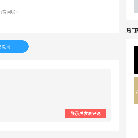
低门槛入手7件套
Macy's
有提问哟~
热门
要提问
ERGO Baby
4%返利
62人获得返利
Belly Bandit
4%返利
42人获得返利
登录后发表评论
TIMEBEAM (US)
最高10%返利
285人获得返利