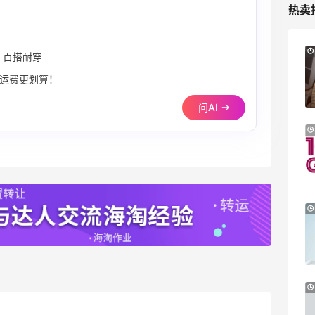
热卖
Columbia Sportswear：夏季大促！哥伦
5天10小时
列，百搭耐穿
比亚运动热卖
，省运费更划算！
低至6折
Columbia Sportswear
问AI →
Bloomingdales：美妆大促！入手 Dior、
2天10小时
Prada、TF 等
满$200享8.5折优惠+部分送好礼
Bloomingdales
Mytheresa：折扣区时尚上新热卖 关注
10天4小时
TOTEME、ZIMMERMAN 等
享额外9折
Mytheresa
Macy's：Lancome 兰蔻美妆大促低至5折
13天13小时
满赠三重好礼