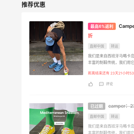
Matte Collection
最高3%返利
510人获得返利
Cam
最高6%返利
折
直邮中国
转运
我们是来自西班牙马略卡岛
亮亮的发夹再买两个！走了55有额外的返
丰富的制鞋传统，我们用
利到账！
距离结束还有 23天21小时53
1
1
08月07日
评论
贴秋膘啦，今天吃冰煮羊
camper
2
1
08月07日
直邮中国
转运
我们是来自西班牙马略卡岛
丰富的制鞋传统，我们用
为了这家烧烤，我必然还要再去新疆