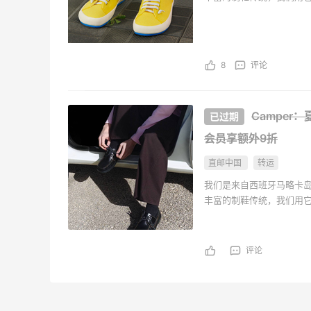
3
1
08月07日
8
评论
又去皮爷喝下午茶了，香蕉布朗尼超好吃
呀
Camper
4
1
08月07日
会员享额外9折
直邮中国
转运
我们是来自西班牙马略卡岛
丰富的制鞋传统，我们用
评论