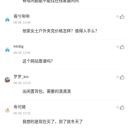
有啥问题能不能找在线客服问问
羲兮啾啾
0
06-06 13:46
他家女士户外夹克价格怎样？值得入手么？
MrBig
0
06-06 13:40
这个网站靠谱吗？
罗罗_km
0
06-06 13:33
出闲置背包，需要的滴滴滴
寿司猪
0
06-06 13:32
我想的是现在买了，到了就冬天了