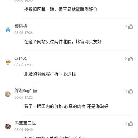
06-06 18:43
找折扣区蹲一蹲，很容易就能蹲到好价
樱桃树
0
06-06 17:36
在这个网站买过两件北脸，比官网买友好
cx1401
0
06-06 17:35
北脸的羽绒服打折时多少钱
綵渱Sugēr餹
0
06-06 17:22
看了一眼国内的价格 心真的肉疼 还是海淘好
熊宝宝二世
0
06-06 15:49