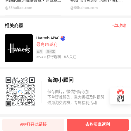
阿玛尼高定私藏香氛・蓝鸢尾香水
Westman Atelier 活颜养肤粉底液
@55haitao.com
@55haitao.com
相关商家
下单攻略
Harrods APAC
最高9%返利
直邮
支付宝
3274人获得返利 · 8人关注
海淘小顾问
返利
客服
APP打开此链接
去购买拿返利