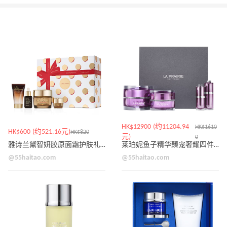
HK$12900 (约11204.94
HK$1610
HK$600 (约521.16元)
HK$820
元)
0
雅诗兰黛智妍胶原面霜护肤礼盒
莱珀妮鱼子精华臻宠奢耀四件套礼盒
@55haitao.com
@55haitao.com