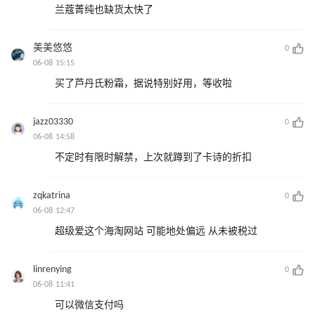
兰蔻菁纯也缺货太快了
美美悠悠
0
06-08 15:15
买了芦丹氏粉霜，据说特别好用，等收啦
jazz03330
0
06-08 14:58
不定时有限时解禁，上次就蹲到了卡诗的折扣
zqkatrina
0
06-08 12:47
超级爱这个海淘网站 可能地处偏远 从未被税过
linrenying
0
06-08 11:41
可以微信支付吗