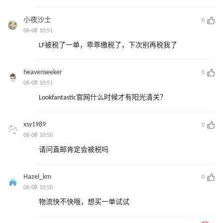
小夜沙士
0
06-08 10:51
LF被税了一单，乖乖缴税了，下次别再税我了
heavenseeker
0
06-08 10:51
Lookfantastic官网什么时候才有阳光清关？
xsy1989
0
06-08 10:50
请问直邮肯定会被税吗
Hazel_km
0
06-08 10:50
物流快不快哦，想买一单试试