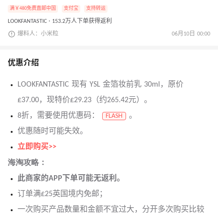
满￥480免费直邮中国
支付宝
支持转运
LOOKFANTASTIC · 153.2万人下单获得返利
爆料人：小米粒
06月10日 00:00
优惠介绍
LOOKFANTASTIC 现有 YSL 金箔妆前乳 30ml，原价
£37.00，现特价£29.23（约265.42元）。
8折，需要使用优惠码：
。
FLASH
优惠随时可能失效。
立即购买>>
海淘攻略：
此商家的APP下单可能无返利。
订单满£25英国境内免邮；
一次购买产品数量和金额不宜过大，分开多次购买比较