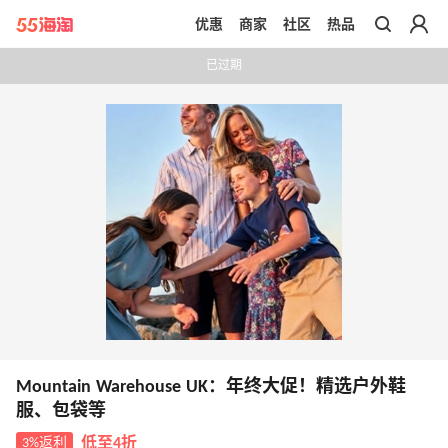
优惠
商家
社区
热品
带你去官网买正品
已过期
Mountain Warehouse UK：年终大促！精选户外鞋
服、包袋等
3%返利
低至4折