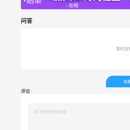
42人获得返利
TIMEBEAM (US)
问答
最高10%返利
285人获得返利
RFM Denim
暂时没
6%返利
86人获得返利
我
评论
返
山缓缓火锅，锅底够味，牛肉实在
2
2
08月07日