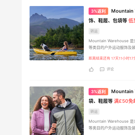
Mounta
3%返利
饰、鞋履、包袋等
低
转运
Mountain Wareh
等类目的户外运动服饰及
距离结束还有 17天11小时17
评论
Mounta
3%返利
袋、鞋履等
满£50免
转运
Mountain Wareh
等类目的户外运动服饰及