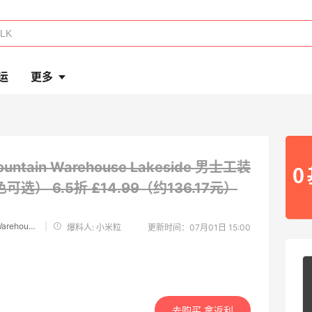
运
更多
untain Warehouse Lakeside 男士工装
色可选）
6.5折 £14.99（约136.17元）
Mountain Warehouse UK
|
爆料人: 小米粒
更新时间：07月01日 15:00
去购买 拿返利