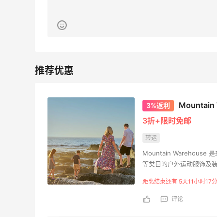
可莎蜜儿的恰巴塔，味道有点怪怪的
1
2
08月07日
羊毛薅的实在有点多～积攒的最后一篇羊
毛贴啦
1
1
08月07日
Mounta
3%返利
3折+限时免邮
除了面膜，我还薅到面霜、粉底液、润肤
乳、安睡裤等等
转运
2
1
08月07日
Mountain Wareh
等类目的户外运动服饰及
距离结束还有 5天11小时17分
评论