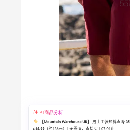
Macy's：Lancome 兰蔻美妆大促低至5折
13天3小时
满赠三重好礼
低门槛入手7件套
Macy's
Bluemercury：限时大促！入手 Aesop、
2天
Nars、CT 等
低至5折+部分额外8.5折
AI商品分析
Bluemercury
【Mountain Warehouse UK】
男士工装短裤直降
3
Bloomingdales：时尚热卖！入手珑骧、
2天
£14.99
（约136元）| 无需码，直接买 | 07.01止