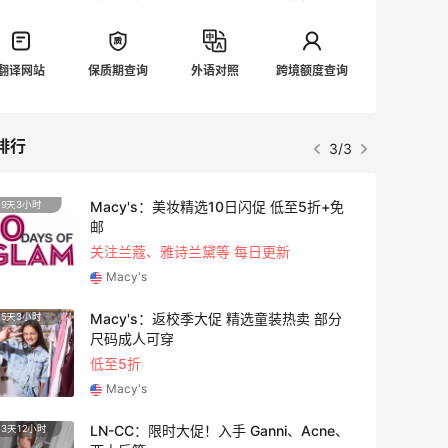
翻译网站
保质期查询
外语对照
跨境额度查询
排行
1/3
【55专享】Bobbi Brown 美网：美妆礼
3天6小时
遇！满$150立省$50
满赠正装橘子眼霜+精华唇蜜等好礼
Bobbi Brown
Columbia Sportswear：夏季大促！哥伦
5天
比亚运动热卖
低至6折
Columbia Sportswear
Bloomingdales：美妆大促！入手 Dior、
2天