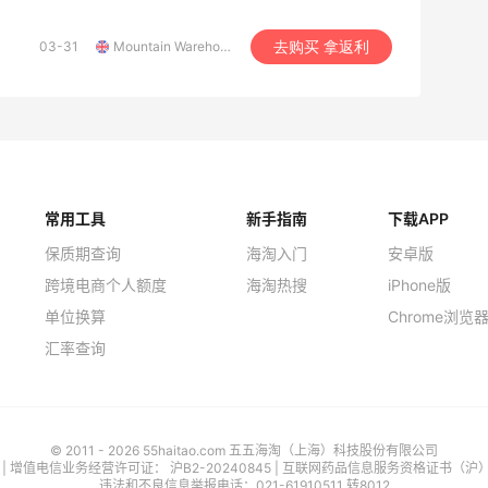
03-31
Mountain Warehouse UK
去购买 拿返利
常用工具
新手指南
下载APP
保质期查询
海淘入门
安卓版
跨境电商个人额度
海淘热搜
iPhone版
单位换算
Chrome浏览
汇率查询
© 2011 - 2026 55haitao.com 五五海淘（上海）科技股份有限公司
号
| 增值电信业务经营许可证：
沪B2-20240845
|
互联网药品信息服务资格证书（沪）-经
违法和不良信息举报电话：021-61910511 转8012