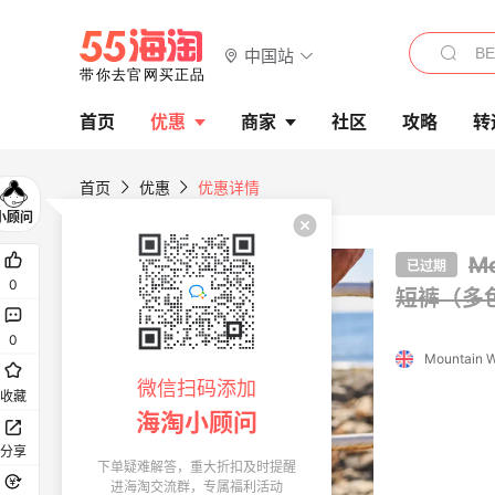
中国站
首页
优惠
商家
社区
攻略
转
首页
优惠
优惠详情
Mo
已过期
0
短裤（多
0
微信扫码添加
收藏
海淘小顾问
分享
下单疑难解答，重大折扣及时提醒
进海淘交流群，专属福利活动