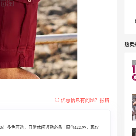
热卖
Macy's：美妆精选10日闪促 低至5折+免
9天3小时
邮
关注兰蔻、雅诗兰黛等 每日更新
Macy's
Macy's：返校季大促 精选童装热卖 部分
5天3小时
尺码成人可穿
低至5折
Macy's
5%
！多色可选，日常休闲通勤必备 | 原价£22.99，现仅
LN-CC：限时大促！入手 Ganni、Acne、
3天12小时