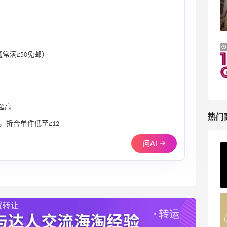
西太后等
低至4折+额外8折
LN-CC
Macy's：美妆10日闪促精选低至5折 8/7
3小时
常满£50免邮）
更新
今日关注：雅诗兰黛洁面、兰蔻遮瑕等
Macy's
超高
热门
，折合单件低至£12
问AI →
Private Internet Access VPN
最高70%返利
189人获得返利
COUTR
6%返利