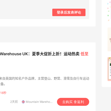
京东薅面膜太爽啦～每天都可以收货面膜
登录后发表评论
1
08月07日
Origins悦木之源美网海淘攻略，Origins
海淘教程
1
08月07日
in Warehouse UK：夏季大促折上折！运动热卖
低至
哈哈，这杯霸王茶姬买得真划算！
1
08月07日
ouse 是来自英国的知名户外品牌，主营登山、野营、滑雪及自行车运动
装备。
16秒
2天前
Mountain Warehouse UK
去购买 拿返利