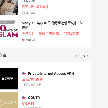
Prada、TF 等
满$200享8.5折优惠+部分送好礼
Bloomingdales
Mytheresa：折扣区时尚上新热卖 关注
9天18小时
TOTEME、ZIMMERMAN 等
享额外9折
Mytheresa
商家
1/3
Mac Duggal
最高2%返利
6071人成功下单
Biōkreativ
30%返利