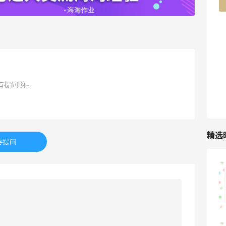
227人获得返利
有提问哟~
精选
要提问
再来我的面膜羊毛分享～又薅到了10片面
膜+2片眼膜
2
08月07日