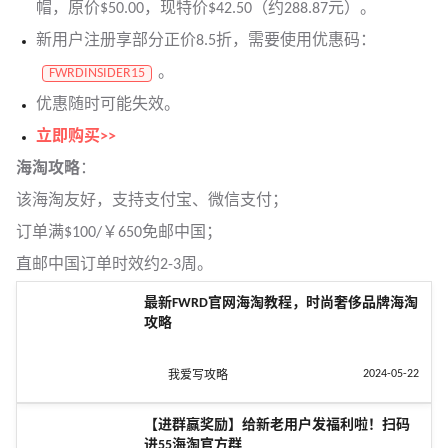
帽，原价$50.00，现特价$42.50（约288.87元）。
新用户注册享部分正价8.5折，需要使用优惠码：
。
FWRDINSIDER15
优惠随时可能失效。
立即购买>>
海淘攻略
：
该海淘友好，支持支付宝、微信支付；
订单满$100/￥650免邮中国；
直邮中国订单时效约2-3周。
最新FWRD官网海淘教程，时尚奢侈品牌海淘
攻略
2024-05-22
我爱写攻略
【进群赢奖励】给新老用户发福利啦！扫码
进55海淘官方群