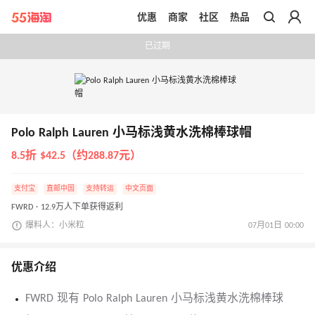
优惠
商家
社区
热品
带你去官网买正品
已过期
Polo Ralph Lauren 小马标浅黄水洗棉棒球帽
8.5折 $42.5（约288.87元）
支付宝
直邮中国
支持转运
中文页面
FWRD · 12.9万人下单获得返利
爆料人：小米粒
07月01日 00:00
优惠介绍
FWRD 现有 Polo Ralph Lauren 小马标浅黄水洗棉棒球