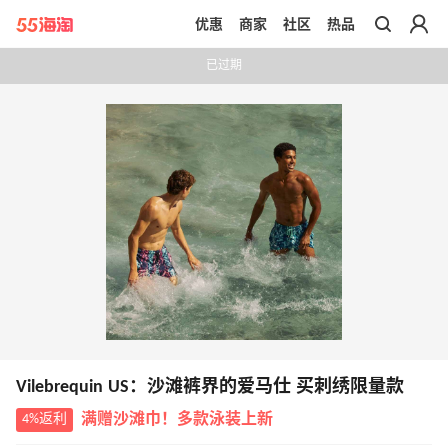
优惠
商家
社区
热品
带你去官网买正品
已过期
Vilebrequin US：沙滩裤界的爱马仕 买刺绣限量款
4%返利
满赠沙滩巾！多款泳装上新