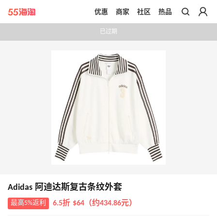
优惠
商家
社区
热品
带你去官网买正品
已过期
Adidas 阿迪达斯复古条纹外套
最高5%返利
6.5折 $64（约434.86元）