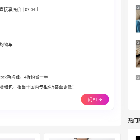
Nugnes INT：夏日大牌促销！关注巴黎世
5天22小时
接享底价 | 07.04止
家、YSL、蒙口、CHLOE
低至5折
Nugnes INT
Sephora：8月美妆满赠及折扣详情汇总更
1个月2天
购物车
新
每档门槛、折扣码及赠品一览
Sephora
tock勃肯鞋，4折约省一半
20天7小时
Sephora：美妆满赠活动更新 8/4
I等轻奢鞋包，相当于国内专柜6折甚至更低！
满$50送祖玛珑香水旅行装
Sephora
问AI →
热门