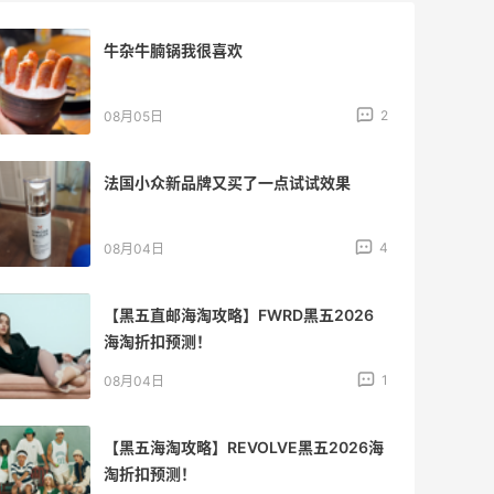
【黑五海淘攻略】Tory burch US黑五
2026海淘折扣预测！
1
08月04日
iherb维生素b推荐好物，性价比超高
3
08月04日
复购多次的一款镁片，日常用很合适
3
08月04日
买一点Three的东西吧，Three也算是时
代的眼泪了