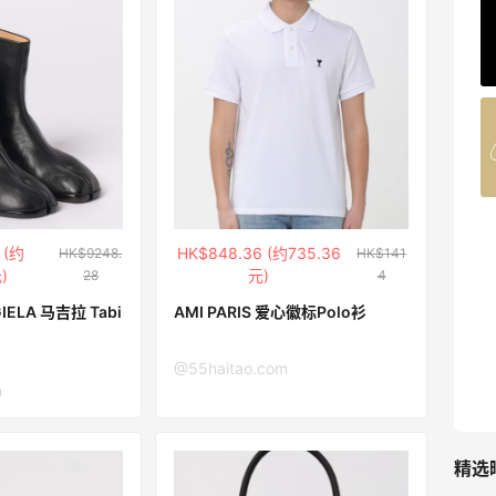
Private Internet Access VPN
最高70%返利
185人获得返利
COUTR
6%返利
227人获得返利
 (约
HK$848.36 (约735.36
HK$9248.
HK$141
)
元)
28
4
IELA 马吉拉 Tabi
AMI PARIS 爱心徽标Polo衫
@55haitao.com
m
精选