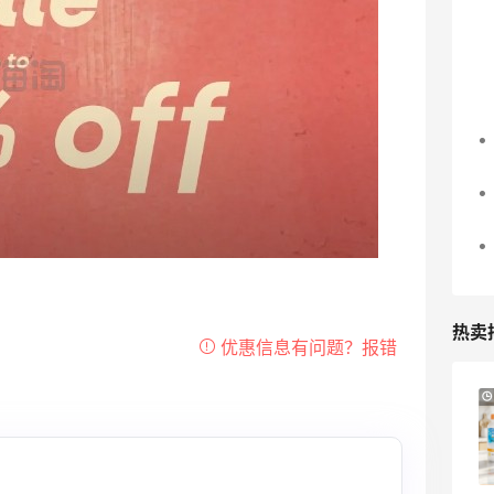
热卖
iHerb ：88全球好物节！选购日常保健、
4天16小时
健身补剂、护肤洗护等
无门槛7.5折
iHerb