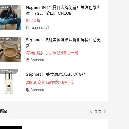
Eraldo：折扣区服饰鞋包清仓 选购巴黎世
10天16小时
家、Toteme、西太后等
低至5折
Eraldo
Bloomingdales：时尚热卖！入手珑骧、
4天4小时
Tory Burch、拉夫劳伦等
每满$100返$25礼卡
Bloomingdales
1天4小时
Maje US：限时闪促！入手明星同款服饰
精选低至2折
Maje US
商家
1/3