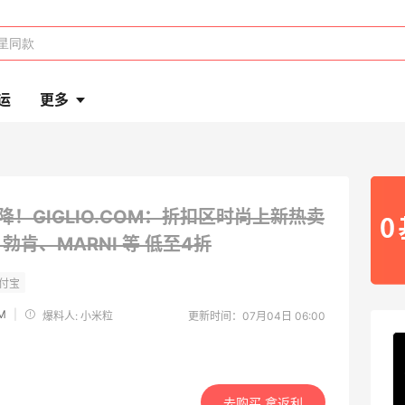
运
更多
降！GIGLIO.COM：折扣区时尚上新热卖
、勃肯、MARNI 等
低至4折
M
|
爆料人: 小米粒
更新时间：07月04日 06:00
去购买 拿返利