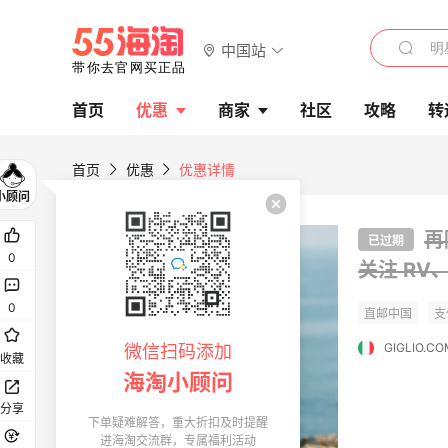
中国站
首页
优惠
商家
社区
攻略
转
首页
优惠
优惠详情
再
已过期
0
关注 RV
0
GIGLIO.CO
微信扫码添加
收藏
海淘小顾问
分享
下单疑难解答，重大折扣及时提醒
进海淘交流群，专属福利活动