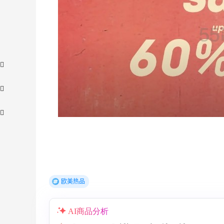
1天4小时
欧美热品
Sandro us：限时闪促！法式美衣精选
低至2折 千鸟格连衣裙$95
AI商品分析
Sandro us