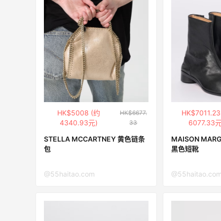
ERGO Baby
4%返利
62人获得返利
Belly Bandit
4%返利
42人获得返利
TIMEBEAM (US)
HK$5008 (约
HK$7011.23
HK$6677.
最高10%返利
4340.93元)
6077.33元
33
282人获得返利
STELLA MCCARTNEY 黄色链条
MAISON MARG
包
黑色短靴
RFM Denim
6%返利
@55haitao.com
@55haitao.co
85人获得返利