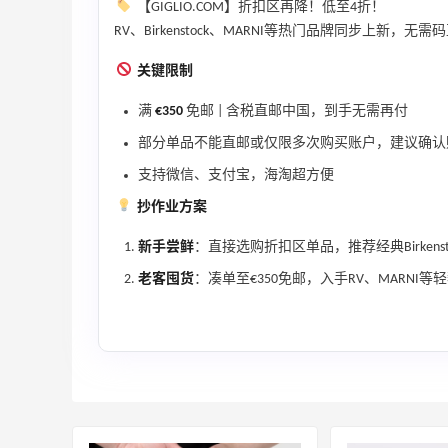
【GIGLIO.COM】折扣区再降！低至4折！
Little Spoon：全品类婴童食品特惠！科学
16小时
RV、Birkenstock、MARNI等热门品牌同步上新，无需码直
守护宝宝每一步成长
首单享5折
关键限制
Little Spoon
满
€350
免邮 | 含税直邮中国，到手无需再付
LIU JO ES：意大利小众轻奢品牌！精选服
11天5小时
部分单品不能直邮或仅限多次购买账户，建议确认
饰、包袋、鞋履 夏日大促
支持微信、支付宝，海淘超方便
低至5折
抄作业方案
LIU JO ES
新手尝鲜
：直接选购折扣区单品，推荐经典Birkens
LN-CC：限时大促！入手 Ganni、Acne、
5天16小时
西太后等
老客囤货
：凑单至€350免邮，入手RV、MARN
低至4折+额外8折
LN-CC