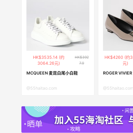
柏瑞美黑瓶和白瓶哪个好用？混油皮选了
黑瓶
1
1
08月05日
度大
兰蔻粉金管新色212哪个网站可以海淘？
在线等！
HK$3535.14 (约
HK$4260 (约3
HK$392
3064.26元)
元)
7.9
1
1
08月05日
MCQUEEN 麦昆白尾小白鞋
ROGER VIVIE
时候
淘宝买柏瑞美定妆喷雾跳55海淘！返利
@55haitao.com
@55haitao.co
2.91元
1
1
08月05日
吃到了干煸炒面，好吃诶