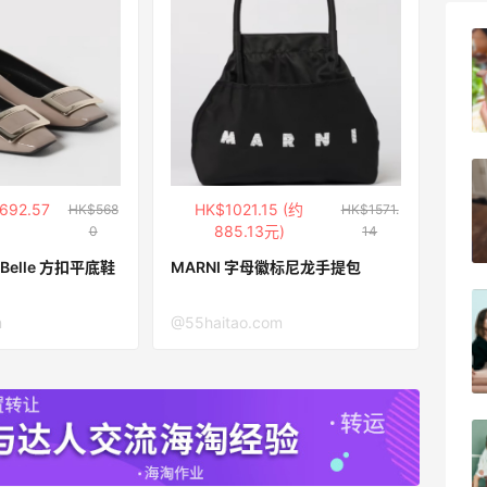
牛杂牛腩锅我很喜欢
2
08月05日
法国小众新品牌又买了一点试试效果
692.57
HK$1021.15 (约
HK$568
HK$1571.
885.13元)
0
14
4
08月04日
R Belle 方扣平底鞋
MARNI 字母徽标尼龙手提包
【黑五直邮海淘攻略】FWRD黑五2026
m
@55haitao.com
海淘折扣预测！
1
08月04日
【黑五海淘攻略】REVOLVE黑五2026海
淘折扣预测！