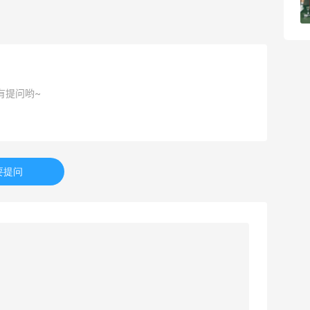
1
08月04日
有提问哟~
要提问