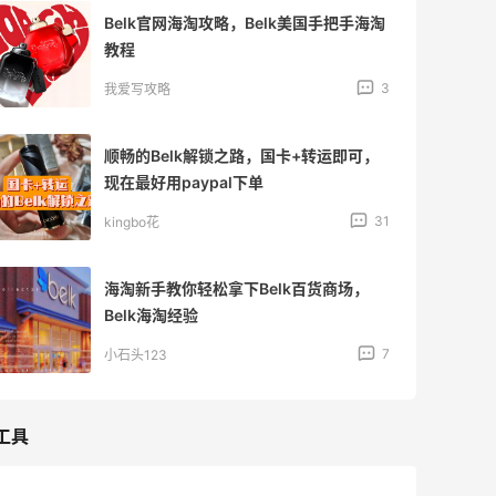
Belk官网海淘攻略，Belk美国手把手海淘
教程
3
我爱写攻略
顺畅的Belk解锁之路，国卡+转运即可，
现在最好用paypal下单
31
kingbo花
海淘新手教你轻松拿下Belk百货商场，
Belk海淘经验
7
小石头123
工具