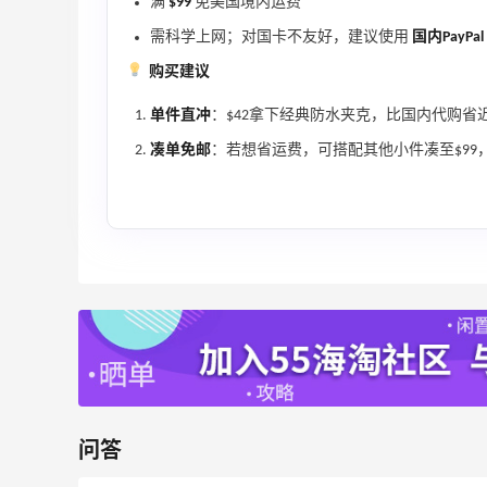
满
$99
免美国境内运费
Diesel Europe：折扣区上新热卖！入手包
2天15小时
需科学上网；对国卡不友好，建议使用
国内PayPal
袋、服饰、鞋履等
购买建议
低至5折
Diesel Europe
单件直冲
：$42拿下经典防水夹克，比国内代购省
凑单免邮
：若想省运费，可搭配其他小件凑至$99
3小时
Maje US：限时闪促！入手明星同款服饰
精选低至2折
Maje US
Mac Duggal
最高2%返利
6016人成功下单
问答