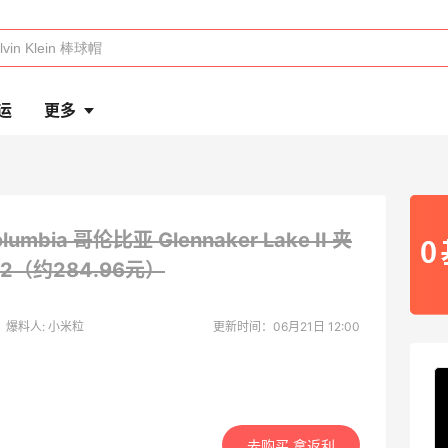
运
更多
lumbia 哥伦比亚 Glennaker Lake II 夹
42（约284.96元）
爆料人: 小米粒
更新时间：06月21日 12:00
去购买 拿返利