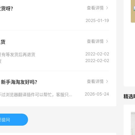
Belly Bandit
查看详情
发货呀？
4%返利
42人获得返利
2025-01-19
TIMEBEAM (US)
最高10%返利
查看详情
退货
282人获得返利
2022-02-02
只有等发货后再退货
2022-02-02
货
RFM Denim
6%返利
85人获得返利
查看详情
？新手海淘友好吗？
2026-05-24
Belk没有中文页面和中文客服，官网全英文。不过浏览器翻译插件可以帮忙，客服只能英文邮件或电话联系。新手建议先看海淘攻略，支付用Paypal成功率稍高些。
精选
Evelom卸妆膏--卸妆膏中的“爱马仕”
要提问