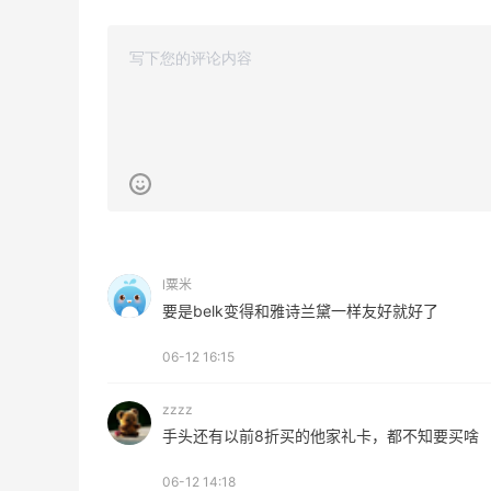
1
1
08月06日
Bobbi Brown美网2026黑五海淘活动什
么时候开始？
3
1
08月06日
碳水快乐｜童年回忆李先生牛肉面🍜
3
3
08月06日
l粟米
要是belk变得和雅诗兰黛一样友好就好了
户外运动防-晒｜蜜丝婷开挂摇摇乐实测
06-12 16:15
🏃
3
2
08月06日
zzzz
手头还有以前8折买的他家礼卡，都不知要买啥
06-12 14:18