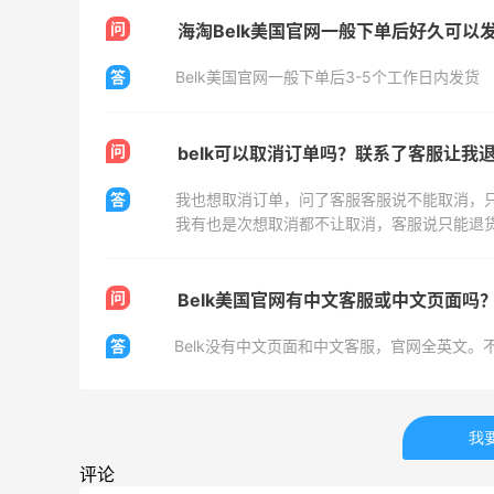
Biōkreativ
问
海淘Belk美国官网一般下单后好久可以
30%返利
54人获得返利
答
Belk美国官网一般下单后3-5个工作日内发货
Eileen Fisher
最高2%返利
问
belk可以取消订单吗？联系了客服让我
5134人获得返利
答
我也想取消订单，问了客服客服说不能取消，
我有也是次想取消都不让取消，客服说只能退
Matte Collection
最高3%返利
510人获得返利
问
Belk美国官网有中文客服或中文页面吗
答
开奖｜社区7月常规主题活动名单公布
我
评论