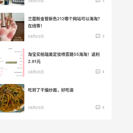
3
08月05日
兰蔻粉金管新色212哪个网站可以海淘？
在线等！
3
08月05日
淘宝买柏瑞美定妆喷雾跳55海淘！返利
2.91元
4
08月05日
吃到了干煸炒面，好吃诶
4
08月05日