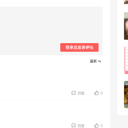
4
08月05日
FWRD黑五2026海淘奢侈品折扣力度大
吗？
3
08月05日
登录后发表评论
FWRD美网2026黑五海淘活动什么时候
开始？
最新
3
08月05日
【黑五海淘攻略】Bobbi Brown黑五
0
2026海淘折扣预测！
回复
1
08月05日
0
回复