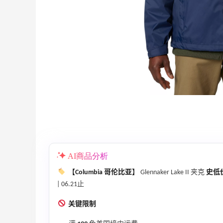
adidas HK：精选正价产品促销！入球
3天15小时
衣、金属银跆拳道鞋等
2件8折 叠加满HK$1800-100
AI商品分析
adidas HK
【Columbia 哥伦比亚】
Glennaker Lake II 夹克
史低价
、
【55专享】Bobbi Brown 美网：美妆礼
4天9小时
| 06.21止
遇！满$150立省$50
关键限制
满赠正装橘子眼霜+精华唇蜜等好礼
Bobbi Brown