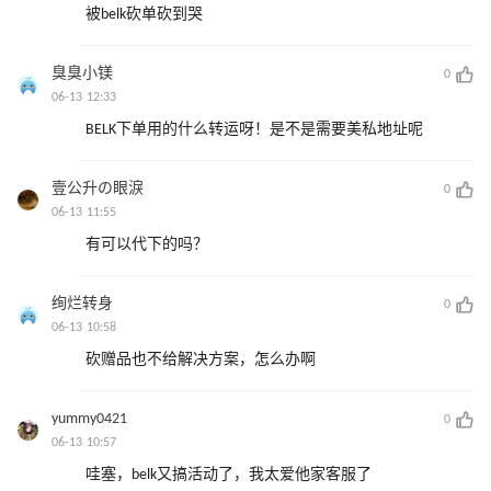
被belk砍单砍到哭
臭臭小镁
0
06-13 12:33
BELK下单用的什么转运呀！是不是需要美私地址呢
壹公升の眼淚
0
06-13 11:55
有可以代下的吗？
绚烂转身
0
06-13 10:58
砍赠品也不给解决方案，怎么办啊
yummy0421
0
06-13 10:57
哇塞，belk又搞活动了，我太爱他家客服了