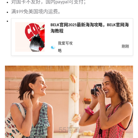
对国卡不友好，国内paypal可支付；
满$99免美国境内运费。
BELK官网2025最新海淘攻略，BELK官网海
淘教程
我爱写攻
刚刚
略