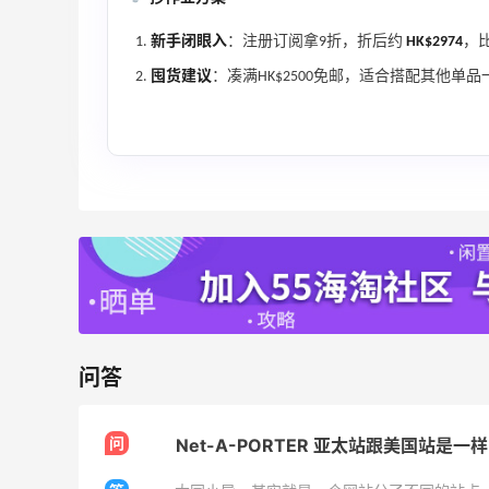
新手闭眼入
：注册订阅拿9折，折后约
HK$2974
，比
TIMEBEAM (US)
最高10%返利
囤货建议
：凑满HK$2500免邮，适合搭配其他单
286人获得返利
RFM Denim
6%返利
87人获得返利
看
天猫超市买到超极划算的高露洁牙膏～
问答
0
1
08月09日
问
Net-A-PORTER 亚太站跟美国站是一
烤肉五花肉才是最好吃的～滋滋冒油非常