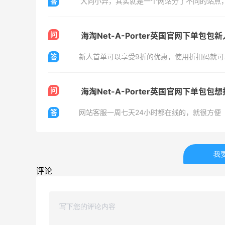
答
不错
0
0
08月09日
问
海淘Net-A-Porter英国官网下单包包
答
新人首单可以享受9折的优惠，使用折扣码就可
价
刘文祥麻辣烫还不错～加了麻酱挺好吃
0
0
问
08月09日
海淘Net-A-Porter英国官网下单包
答
网站客服一周七天24小时都在线的，就很方便
奥尔良烤鸡腿+爆炒鱿鱼须还不错哦～小
朋友爱吃
1
0
08月09日
我
评论