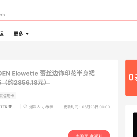
运
更多
OEN Elowette 蕾丝边饰印花半身裙
5（约2856.18元）
|
Net-A-PORTER 亚太站
爆料人: 小米粒
更新时间：06月23日 00:00
去购买 拿返利