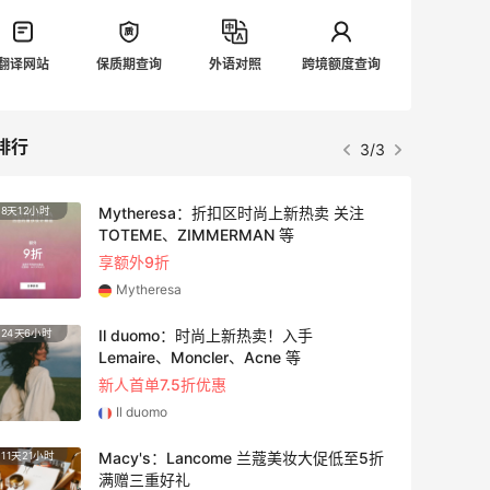
翻译网站
保质期查询
外语对照
跨境额度查询
排行
1/3
【55专享】Bobbi Brown 美网：美妆礼
2天
遇！满$150立省$50
满赠正装橘子眼霜+精华唇蜜等好礼
Bobbi Brown
Bloomingdales：时尚热卖！入手珑骧、
18小时
Tory Burch、拉夫劳伦等
每满$100返$25礼卡
Bloomingdales
Shu Uemura：植村秀彩妆特惠 入热销洁
6天
颜油系列