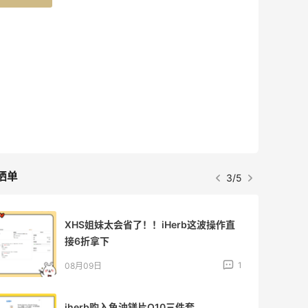
Eileen Fisher
最高2%返利
5146人获得返利
Matte Collection
最高3%返利
510人获得返利
晒单
4/5
iherb打工人**三件套 | 内调外养篇！
1
08月09日
夏天续命水来了！山姆弱碱水+可乐联名