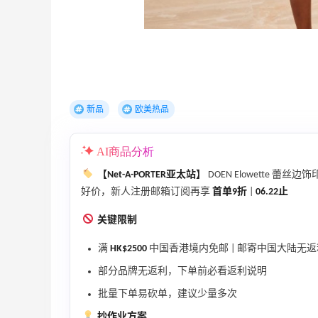
低至6折
Columbia Sportswear
Bloomingdales：美妆大促！入手 Dior、
18小时
Prada、TF 等
满$200享8.5折优惠+部分送好礼
Bloomingdales
新品
欧美热品
AI商品分析
【Net-A-PORTER亚太站】
DOEN Elowette 蕾
好价，新人注册邮箱订阅再享
首单9折
|
06.22止
ERGO Baby
关键限制
4%返利
62人获得返利
满
HK$2500
中国香港境内免邮 | 邮寄中国大陆无返
部分品牌无返利，下单前必看返利说明
Belly Bandit
批量下单易砍单，建议少量多次
4%返利
42人获得返利
抄作业方案