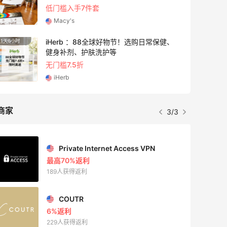
无门槛7折 会员6.5折
Shu Uemura
Space NK UK：美妆护肤大促！入Lisa
4天21小时
Eldridge、Hourglass、伊索等
新人首单享8折
Space NK UK
商家
1/3
Mac Duggal
最高2%返利
6127人成功下单
Biōkreativ
30%返利
54人获得返利