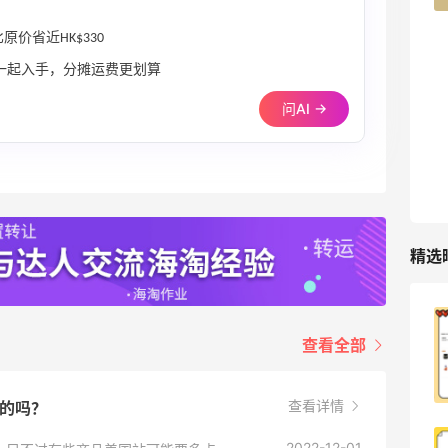
原价省近HK$330
品一起入手，分摊运费更划算
问AI →
精选
XHS姐妹太会省了！！iHerb这波操作直
查看全部
接6折拿下
1
08月09日
查看详情
样的吗？
iherb购入鱼油镁片Q10三件套
2022-12-01