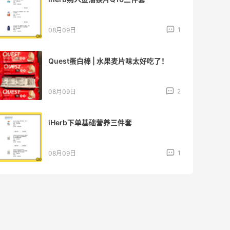
罐
2
08月09日
iHerb怎样凑单实付金额既能免关税又能
免邮？
1
08月09日
iHerb新人海淘必看｜50元免关税额度按
实付金额算
1
08月09日