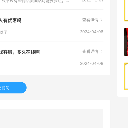
大同小异，其实就是一个网站分了不同的站点，只不过有些商品美国站可能要多点，然后亚太站支持直邮HK地区。
1
08月09日
查看详情
新人有优惠吗
2024-04-08
以了
Quest蛋白棒 | 水果麦片味太好吃了！
2
查看详情
08月09日
包想找客服，多久在线啊
2024-04-08
iHerb下单基础营养三件套
1
08月09日
要提问