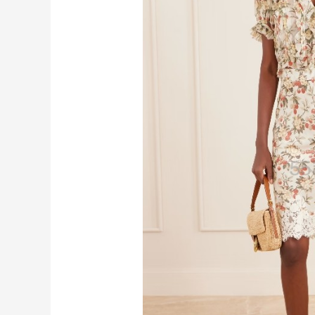
Suit Negozi：夏季大促！DVN 麂皮运动鞋
1天12小时
史低价2000元不到
SS26时尚大牌低至5.5折
Suit Negozi
BELK：美妆闪促！入手雅诗兰黛、
18小时
MAC、芭比布朗等
正价8折+部分送礼
BELK
Columbia Sportswear：夏季大促！哥伦
3天18小时
比亚运动热卖