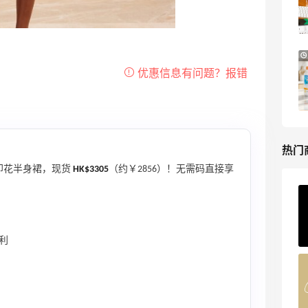
低门槛入手7件套
Macy's
iHerb ：88全球好物节！选购日常保健、
1天6小时
健身补剂、护肤洗护等
无门槛7.5折
iHerb
热门
丝边饰印花半身裙，现货
HK$3305
（约￥2856）！无需码直接享
Private Internet Access VPN
最高70%返利
189人获得返利
利
COUTR
6%返利
229人获得返利