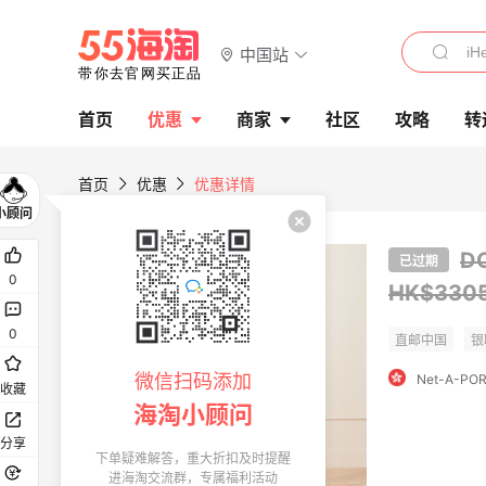
中国站
首页
优惠
商家
社区
攻略
转
首页
优惠
优惠详情
D
已过期
0
HK$330
0
微信扫码添加
收藏
海淘小顾问
分享
下单疑难解答，重大折扣及时提醒
进海淘交流群，专属福利活动