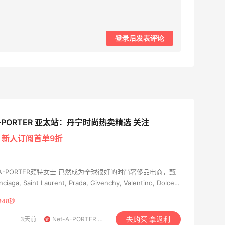
登录后发表评论
A-PORTER 亚太站：丹宁时尚热卖精选 关注
等
新人订阅首单9折
-A-PORTER颇特女士 已然成为全球很好的时尚奢侈品电商，甄
iaga, Saint Laurent, Prada, Givenchy, Valentino, Dolce &
McCartney 等全球700多家炙手可热的时尚设计师品牌，以及逾200个
分46秒
，NET-A-PORTER颇特女士 网站设立了原创编辑内容专区
》，并以时尚杂志的形式呈现。NET-A-PORTER颇特女士 将客
3天前
Net-A-PORTER 亚太站
去购买 拿返利