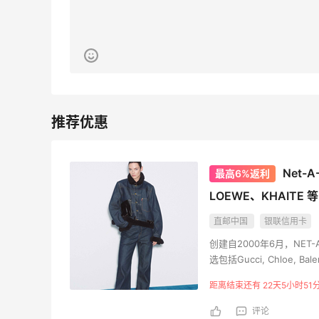
Net-
最高6%返利
LOEWE、KHAITE 
直邮中国
银联信用卡
创建自2000年6月，NET
选包括Gucci, Chloe, Balenc
Gabbana, Stella 
距离结束还有 22天5小时51
专业美妆品牌。作为创新先驱
——屡获嘉奖的《PORTER
评论