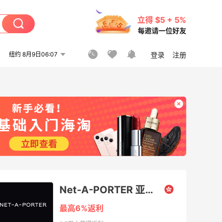
立得 $5 + 5%
每邀请一位好友
纽约 8月9日06:07
登录
注册
Net-A-PORTER 亚太站（颇特女士）
最高6%返利