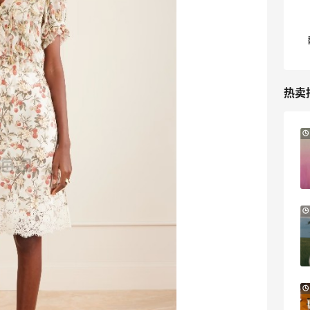
热卖
Mytheresa：折扣区时尚上新热卖 关注
8天12小时
TOTEME、ZIMMERMAN 等
享额外9折
Mytheresa
Il duomo：时尚上新热卖！入手
24天6小时
Lemaire、Moncler、Acne 等
新人首单7.5折优惠
Il duomo
Macy's：Lancome 兰蔻美妆大促低至5折
11天21小时
满赠三重好礼