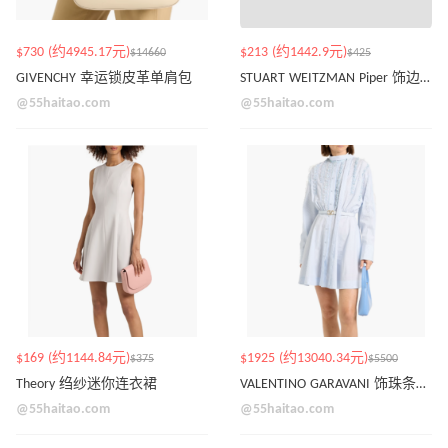
$730 (约4945.17元)
$213 (约1442.9元)
$14660
$425
GIVENCHY 幸运锁皮革单肩包
STUART WEITZMAN Piper 饰边皮革玛丽珍平底鞋
@55haitao.com
@55haitao.com
$169 (约1144.84元)
$1925 (约13040.34元)
$375
$5500
Theory 绉纱迷你连衣裙
VALENTINO GARAVANI 饰珠条纹棉府绸迷你衬衫裙
@55haitao.com
@55haitao.com