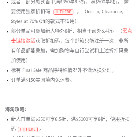
或者，部分款式首单满$350享8.5折，满$500享8折， 需
要使用独家折扣码
。（Just In, Clearance,
HITHERE
Styles at 70% Off的款式不适用）
部分单品可叠加新人额外8折，相当于额外6.4折。（
需点
击链接激活
获取折扣码，每个邮箱只能注册一次，非所
有单品都能叠加，需加购物车自行尝试和上述折扣码叠
加使用）
标有 Final Sale 商品除特殊情况外不做退换处理。
订单满$150美国境内免运费。
海淘攻略：
新人首单满$350可享8.5折，满$5000可享8折；使用折扣
码
。
HITHERE