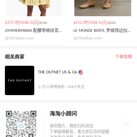
$375 (约2540.33元)
$212 (约1436.13元)
$750
$530
ZIMMERMANN 配腰带格纹亚麻棉混纺迷你连衣裙
LE MONDE BERYL 罗缎饰边拉菲草玛丽珍芭蕾平底鞋
@55haitao.com
@55haitao.com
相关商家
下单攻略
THE OUTNET US & CA
5.7万人获得返利 · 618人关注
海淘小顾问