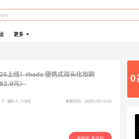
运
更多
/25上线！rhode 便携式双头化妆刷
82.9元）
爆料人: 小米粒
更新时间：08月01日 15:00
去购买 拿返利