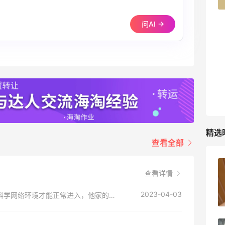
问AI →
TIMEBEAM (US)
最高10%返利
285人获得返利
RFM Denim
6%返利
86人获得返利
精选
查看全部
苦巧咸酪碎银子 | 喜茶最夯的一杯️
查看详情
2023-04-03
我每次都是直接在55海淘搜索进入，但是需要科学网络环境才能正常进入，他家的地址是：www.sephora.com
1
08月08日