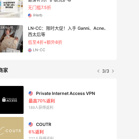
无门槛7.5折
iHerb
LN-CC：限时大促！入手 Ganni、Acne、
3天6小时
5天21
西太后等
低至4折+额外8折
LN-CC
商家
3/3
Private Internet Access VPN
最高70%返利
189人获得返利
COUTR
6%返利
227人获得返利