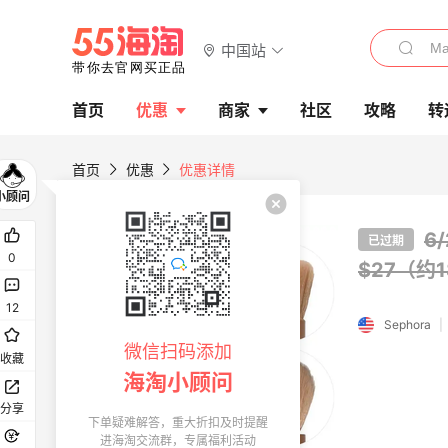
中国站
首页
优惠
商家
社区
攻略
转
首页
优惠
优惠详情
6
已过期
0
$27（约1
12
Sephora
|
微信扫码添加
收藏
海淘小顾问
分享
下单疑难解答，重大折扣及时提醒
进海淘交流群，专属福利活动