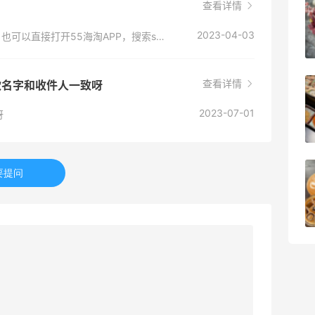
深夜美食，打卡自贡小烧烤
查看详情
2023-04-03
www.sephora.com 这个是丝芙兰的官网地址，也可以直接打开55海淘APP，搜索sephora进入官网
1
08月08日
查看详情
付款名字和收件人一致呀
iHerb8月第一单！日常补给囤起来
2023-07-01
呀
1
08月08日
要提问
京东买戴维贝拉连衣裙，融合中式风很好
看！
1
08月08日