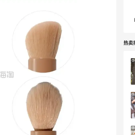
热卖
Suit Negozi：夏季大促！DVN 麂皮运动鞋
2天12小时
史低价2000元不到
SS26时尚大牌低至5.5折
Suit Negozi
Mytheresa：折扣区时尚上新热卖 关注
9天12小时
TOTEME、ZIMMERMAN 等
享额外9折
Mytheresa
Macy's：Lancome 兰蔻美妆大促低至5折
12天21小时
满赠三重好礼