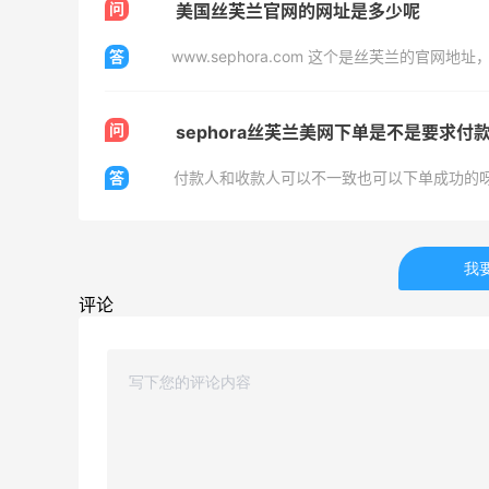
闪购买李若桃酸奶，2杯很划算！！
问
美国丝芙兰官网的网址是多少呢
答
1
1
08月08日
问
sephora丝芙兰美网下单是不是要求
s
高端面霜欧米达钻石面霜购入
答
付款人和收款人可以不一致也可以下单成功的
1
1
08月08日
我
美团买黄式壹品汇芋圆，好吃不贵！！
评论
1
1
08月08日