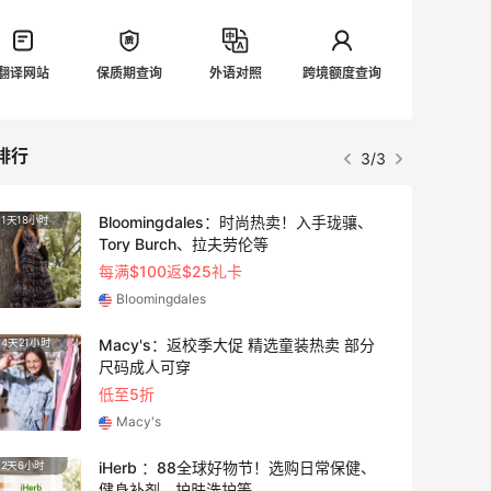
翻译网站
保质期查询
外语对照
跨境额度查询
排行
3/3
Bloomingdales：时尚热卖！入手珑骧、
1天18小时
3天
Tory Burch、拉夫劳伦等
每满$100返$25礼卡
Bloomingdales
Macy's：返校季大促 精选童装热卖 部分
4天21小时
4天18
尺码成人可穿
低至5折
Macy's
iHerb ：88全球好物节！选购日常保健、
2天6小时
1天18
健身补剂、护肤洗护等