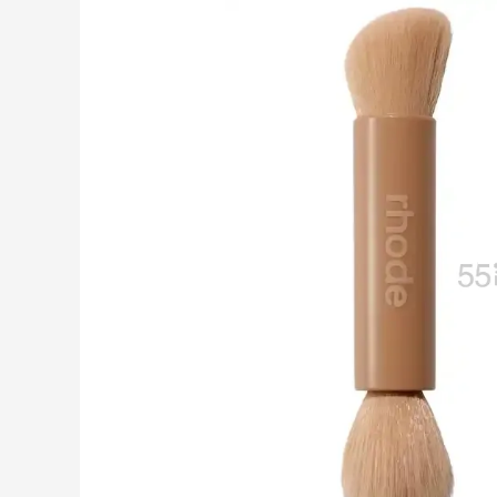
【55专享】Bobbi Brown 美网：美妆礼
3天
遇！满$150立省$50
满赠正装橘子眼霜+精华唇蜜等好礼
Bobbi Brown
Columbia Sportswear：夏季大促！哥伦
4天18小时
比亚运动热卖
低至6折
Columbia Sportswear
Bloomingdales：美妆大促！入手 Dior、
1天18小时
Prada、TF 等