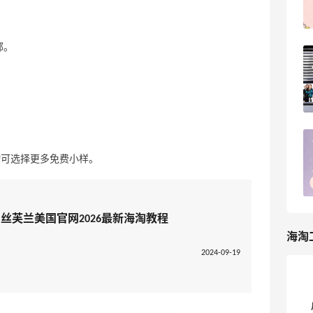
ellenli
6
邮。
丝芙兰美网2026全年海淘攻略！跟着排
期闭眼买
5
海淘那些事儿
海淘砍单血泪史！这些坑我替你们踩过了
购物可选择更多免费小样。
7
淇淇77
略，丝芙兰美国官网2026最新海淘教程
海淘
2024-09-19