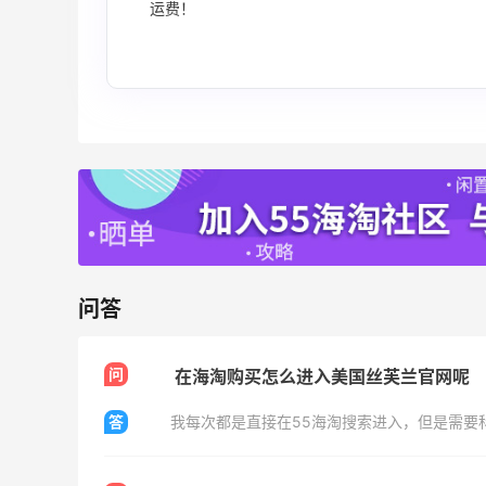
运费！
Eileen Fisher
最高2%返利
5142人获得返利
Matte Collection
最高3%返利
510人获得返利
问答
面
淘宝买维达抽纸，给家里囤点货！
问
在海淘购买怎么进入美国丝芙兰官网呢
答
2
1
08月08日