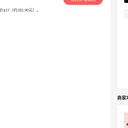
价$27（约182.90元）。
。
商家
丝芙兰预授权变0是砍单？别慌，可能只
是流程