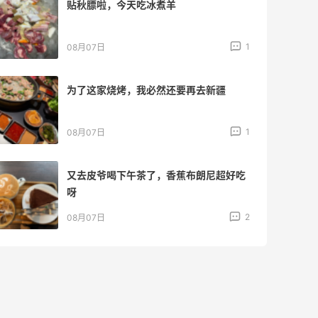
贴秋膘啦，今天吃冰煮羊
1
08月07日
为了这家烧烤，我必然还要再去新疆
1
08月07日
又去皮爷喝下午茶了，香蕉布朗尼超好吃
呀
2
08月07日