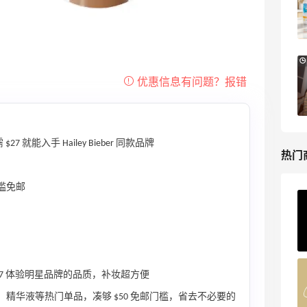
低门槛入手7件套
Macy's
Bluemercury：限时大促！入手 Aesop、
1天18小时
Nars、CT 等
低至5折+部分额外8.5折
Bluemercury
7 就能入手 Hailey Bieber 同款品牌
热门
门槛免邮
ERGO Baby
4%返利
62人获得返利
Belly Bandit
7 体验明星品牌的品质，补妆超方便
4%返利
壳、精华液等热门单品，凑够 $50 免邮门槛，省去不必要的
42人获得返利