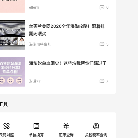
ellenli
6
丝芙兰美网2026全年海淘攻略！跟着排
期闭眼买
5
海淘那些事儿
海淘砍单血泪史！这些坑我替你们踩过了
7
淇淇77
工具
尺码对照
单位换算
汇率查询
关税税率查询