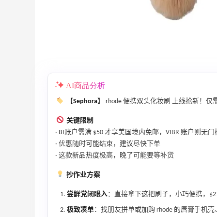
满$200享8.5折优惠+部分送好礼
Bloomingdales
、
Space NK UK：美妆护肤大促！入Lisa
5天21小时
Eldridge、Hourglass、伊索等
新人首单享8折
Space NK UK
AI商品分析
【Sephora】
rhode 便携双头化妆刷 上线抢新！仅需 $2
关键限制
· BI账户需满 $50 才享美国境内免邮，VIBR 账户则无
· 优惠随时可能结束，建议尽快下单
Mac Duggal
· 这款新品热度极高，晚了可能要等补货
最高2%返利
6074人成功下单
抄作业方案
Biōkreativ
尝鲜党闭眼入
：直接拿下这把刷子，小巧便携，$2
30%返利
极致凑单
：找朋友拼单或加购 rhode 的唇膏手机
54人获得返利