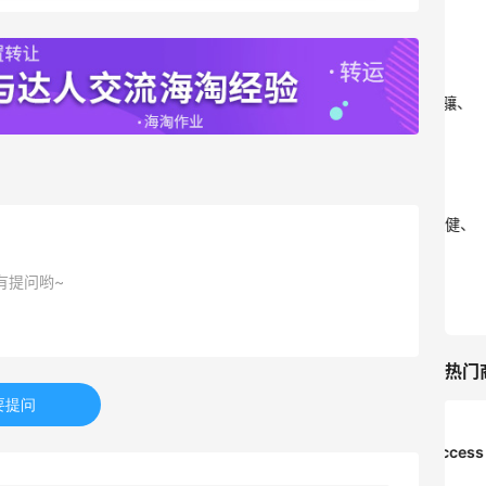
昆、Moncler、西太后等
7.5折优惠
The DoubleF
Bloomingdales：时尚热卖！入手珑骧、
3天10小时
Tory Burch、拉夫劳伦等
每满$100返$25礼卡
Bloomingdales
iHerb ：88全球好物节！选购日常保健、
3天22小时
健身补剂、护肤洗护等
无门槛7.5折
有提问哟~
iHerb
热门
要提问
Private Internet Access VPN
最高70%返利