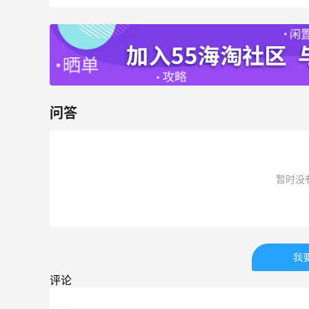
PRADA、LOEWE、加拿大鹅等
享9折优惠
Base Blu
包
Bloomingdales：美妆大促！入手 Dior、
3天10小时
Prada、TF 等
满$200享8.5折优惠+部分送好礼
问答
Bloomingdales
LN-CC：限时大促！入手 Ganni、Acne、
4天22小时
西太后等
低至4折+额外8折
暂时没
LN-CC
我
评论
ERGO Baby
4%返利