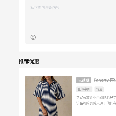
62人获得返利
Belly Bandit
4%返利
42人获得返利
TIMEBEAM (US)
最高10%返利
282人获得返利
RFM Denim
6%返利
Fahert
85人获得返利
直邮中国
转运
这家家族企业由双胞胎兄弟 Mi
该品牌的灵感来源于他们
活方式和服装公司所需的
于坚定不移的工艺，专为