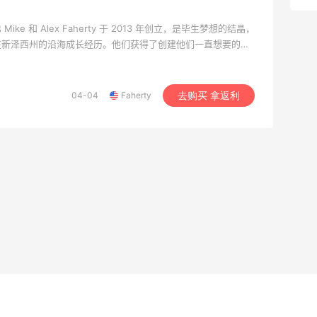
ke 和 Alex Faherty 于 2013 年创立，是毕生梦想的结晶，
在新泽西州的沿海成长经历。他们获得了创建他们一直想要的生
经验：由优质材料制成的服装，既符合道德标准，又环保，专注
生活中的美好时刻而设计。
04-04
Faherty
去购买 拿返利