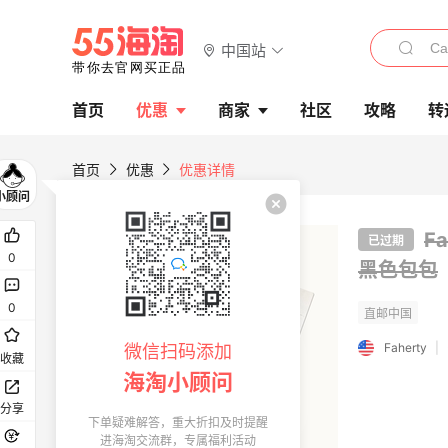
中国站
首页
优惠
商家
社区
攻略
转
首页
优惠
优惠详情
F
已过期
0
黑色包包
0
Faherty
|
微信扫码添加
收藏
海淘小顾问
分享
下单疑难解答，重大折扣及时提醒
进海淘交流群，专属福利活动