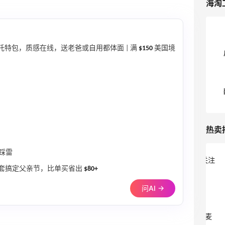
海淘
托特包，质感在线，送老爸或自用都体面 | 满
$150
美国境
热卖
踩雷
Mytheresa：折扣区时尚上新热卖 关注
11天4小时
一套搞定父亲节，比单买省出
$80+
TOTEME、ZIMMERMAN 等
享额外9折
问AI →
Mytheresa
The DoubleF：时尚上新热卖！入手麦
10天19小时