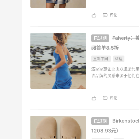
Evelom卸妆膏--卸妆膏中的“爱马仕”
评论
1
4
08月05日
Fahert
FWRD黑五2026海淘奢侈品折扣力度大
吗？
阅首单8.5折
1
3
08月05日
直邮中国
转运
这家家族企业由双胞胎兄弟 Mi
FWRD美网2026黑五海淘活动什么时候
该品牌的灵感来源于他们
活方式和服装公司所需的
开始？
于坚定不移的工艺，专为
3
3
08月05日
评论
【黑五海淘攻略】Bobbi Brown黑五
2026海淘折扣预测！
Birkensto
1208.93元）
2
1
08月05日