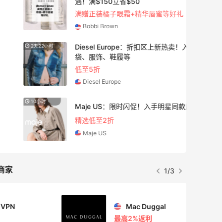
遇！满$150立省$50
满赠正装橘子眼霜+精华唇蜜等好礼
Bobbi Brown
Diesel Europe：折扣区上新热卖！入手包
2天22小时
袋、服饰、鞋履等
低至5折
Diesel Europe
10小时
Maje US：限时闪促！入手明星同款服饰
精选低至2折
Maje US
商家
1/3
Mac Duggal
最高2%返利