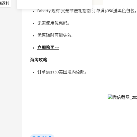
赚返利
Faherty 现有 父亲节送礼指南 订单满$350送黑色包包
无需使用优惠码。
优惠随时可能失效。
立即购买>>
海淘攻略
订单满$150美国境内免邮。