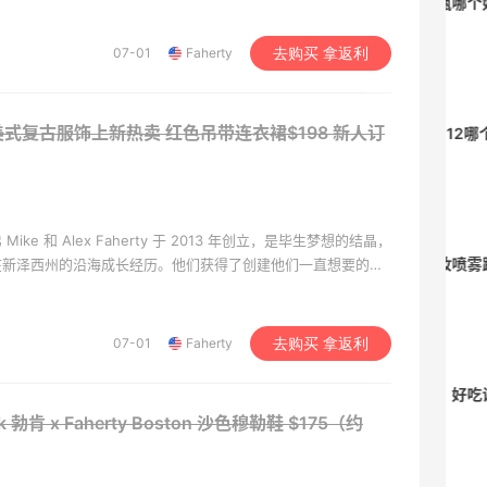
柏瑞美黑瓶和白瓶哪个好用？混油皮选了
黑瓶
07-01
Faherty
去购买 拿返利
3
08月05日
y：美式复古服饰上新热卖 红色吊带连衣裙$198
新人订
兰蔻粉金管新色212哪个网站可以海淘？
在线等！
3
08月05日
ke 和 Alex Faherty 于 2013 年创立，是毕生梦想的结晶，
淘宝买柏瑞美定妆喷雾跳55海淘！返利
在新泽西州的沿海成长经历。他们获得了创建他们一直想要的生
经验：由优质材料制成的服装，既符合道德标准，又环保，专注
2.91元
生活中的美好时刻而设计。
4
08月05日
07-01
Faherty
去购买 拿返利
吃到了干煸炒面，好吃诶
ck 勃肯 x Faherty Boston 沙色穆勒鞋
$175（约
4
08月05日