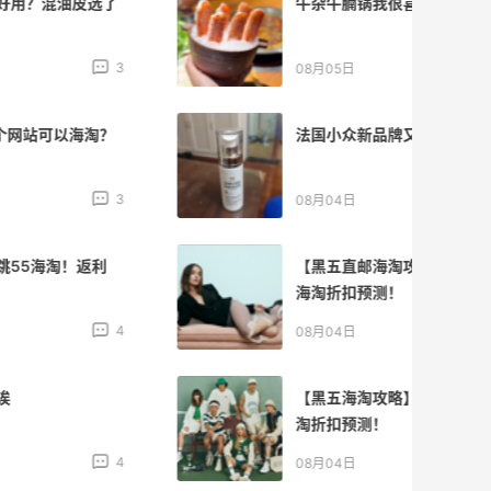
牛杂牛腩锅我很喜欢
4
08月05日
法国小众新品牌又买了一点试试效果
4
08月04日
【黑五直邮海淘攻略】FWRD黑五2026
海淘折扣预测！
1
08月04日
【黑五海淘攻略】REVOLVE黑五2026海
淘折扣预测！
1
08月04日