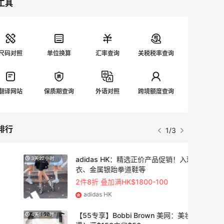
工具
尺码对照
单位换算
汇率查询
关税税率查询
翻译网站
保质期查询
外语对照
跨境额度查询
排行
1/3
adidas HK：精选正价产品促销！入球
3天22小时
衣、金属银跆拳道鞋等
2件8折 叠加满HK$1800-100
adidas HK
【55专享】Bobbi Brown 美网：美妆礼
4天16小时