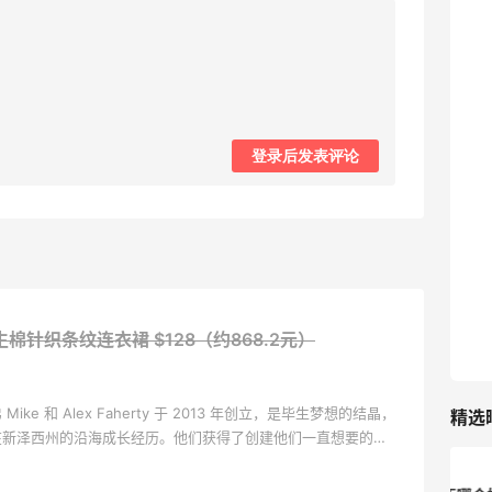
185人获得返利
COUTR
6%返利
227人获得返利
登录后发表评论
y 再生棉针织条纹连衣裙
$128（约868.2元）
ke 和 Alex Faherty 于 2013 年创立，是毕生梦想的结晶，
精选
在新泽西州的沿海成长经历。他们获得了创建他们一直想要的生
经验：由优质材料制成的服装，既符合道德标准，又环保，专注
生活中的美好时刻而设计。