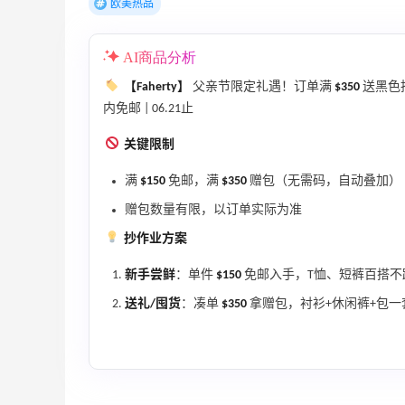
欧美热品
AI商品分析
【Faherty】
父亲节限定礼遇！订单满
$350
送黑色
内免邮 | 06.21止
关键限制
满
$150
免邮，满
$350
赠包（无需码，自动叠加）
赠包数量有限，以订单实际为准
抄作业方案
新手尝鲜
：单件
$150
免邮入手，T恤、短裤百搭不
10小时
Sandro us：限时闪促！法式美衣精选
送礼/囤货
：凑单
$350
拿赠包，衬衫+休闲裤+包
低至2折 千鸟格连衣裙$95
Sandro us
【55专享】Base Blu：时尚上新热卖 关注
3天22小时