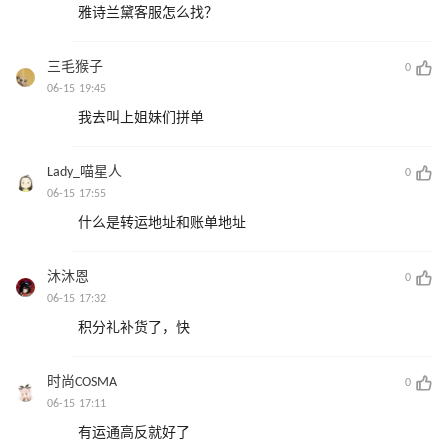
雅诗兰黛客服怎么找？
三毛猴子
0
06-15 19:45
我去叫上姐妹们拼单
Lady_喵星人
0
06-15 17:55
什么是转运地址和账单地址
沐沐恩
0
06-15 17:32
积分礼补货了，快
时尚COSMA
0
06-15 17:11
有运通高反就好了