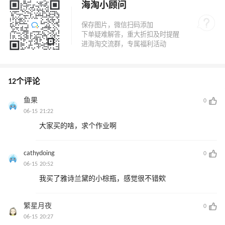
海淘小顾问
12个评论
鱼果
0
06-15 21:22
大家买的啥，求个作业啊
cathydoing
0
06-15 20:52
我买了雅诗兰黛的小棕瓶，感觉很不错欸
繁星月夜
0
06-15 20:27