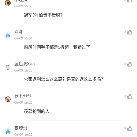
06-09 15:35
冠军的T恤贵不贵呀？
斗斗
0
06-09 15:34
前段时间鞋子都是5折起，我错过了
蓝色调Xiao
0
06-09 16:28
它家返利怎么这么高？是真的返这么多吗？
萝卜9151
0
06-09 16:26
羡慕抢到的人
夜璇玑
0
06-09 16:22