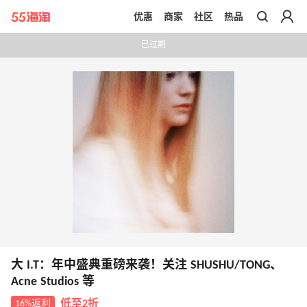
优惠
商家
社区
热品
带你去官网买正品
已过期
大 I.T：年中盛典重磅来袭！关注 SHUSHU/TONG、
Acne Studios 等
16%返利
低至2折