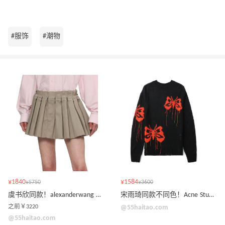
#服饰
#潮物
¥1840
¥1584
¥5750
¥3600
虞书欣同款！alexanderwang 褶裥半身裙 断码捡漏
宋雨琦同款不同色！Acne Studios 蝴蝶提花针织衫 断码捡漏
之前￥3220
@55haitao.com
@55haitao.com