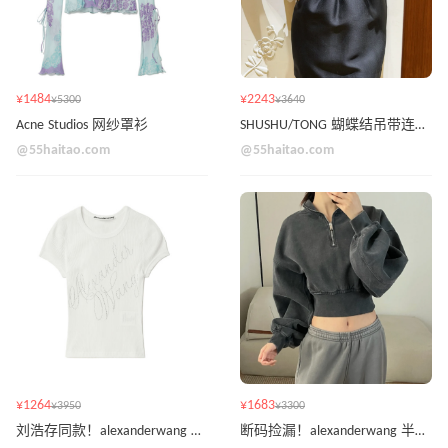
¥1484
¥2243
¥5300
¥3640
Acne Studios 网纱罩衫
SHUSHU/TONG 蝴蝶结吊带连衣裙
@55haitao.com
@55haitao.com
¥1264
¥1683
¥3950
¥3300
刘浩存同款！alexanderwang 钻饰 logo T 恤
断码捡漏！alexanderwang 半拉链卫衣