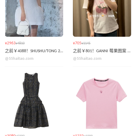
¥2963
¥705
¥4810
¥1145
之前￥4088！SHUSHU/TONG 2026春夏蝴蝶结蕾丝吊带连衣裙 断码捡漏
之前￥801！GANNI 莓果图案 T 恤
@55haitao.com
@55haitao.com