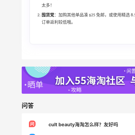
Columbia Sportswear：夏季大促！哥伦
5天5小时
太多！
比亚运动热卖
囤货党
：加购其他单品凑 $25 免邮，或使用精选 8
低至6折
订单返利较低哦。
Columbia Sportswear
Bloomingdales：美妆大促！入手 Dior、
2天5小时
Prada、TF 等
满$200享8.5折优惠+部分送好礼
Bloomingdales
Mac Duggal
问答
最高2%返利
6042人成功下单
问
cult beauty海淘怎么样？友好吗
Biōkreativ