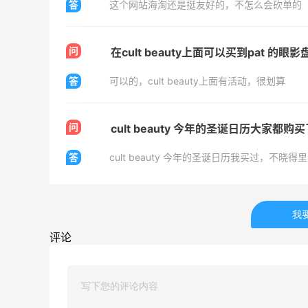
答
这个网站海淘还是挺友好的，不怎么会砍单的
30%返利
54人获得返利
问
在cult beauty上面可以买到pat 的眼影
Eileen Fisher
最高2%返利
答
可以的，cult beauty上面有活动，很划算
5139人获得返利
问
cult beauty 今年的圣诞日历大家都购
Matte Collection
最高3%返利
答
cult beauty 今年的圣诞日历我买过，不晓
510人获得返利
我
评论
亮亮的发夹再买两个！走了55有额外的返
利到账！
1
1
08月07日