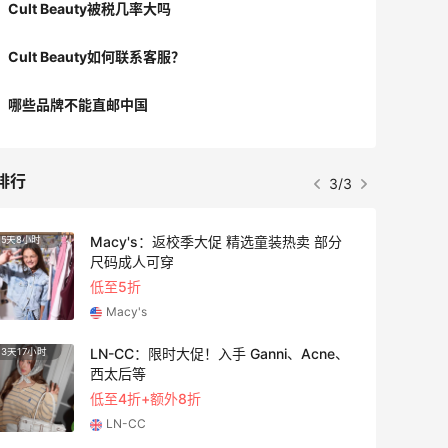
Cult Beauty被税几率大吗
强扣款一次，也立马退款了。这时候如何
解决？只能新注册一个账号。 1. 首先
Cult Beauty如何联系客服？
把网站记住的CB的所有账号和密码清除，
消掉网站cookies（或者直接更换一个新
哪些品牌不能直邮中国
的浏览器） 2. 使用全新的邮箱和密码
注册账号 3. 绑定一个没有在CB使用过
的信用卡，使用过的我注册新账号后依然
排行
3/3
不能下单！！！！！ 4. 使用国内地
址，不要碰转运地址了 5. 付款尽量选
PayPal 💕💕总结：PayPal付款是
Macy's：返校季大促 精选童装热卖 部分
5天8小时
3天11
**！！！！💕💕
尺码成人可穿
低至5折
Macy's
LN-CC：限时大促！入手 Ganni、Acne、
3天17小时
2天5小
西太后等
低至4折+额外8折
LN-CC