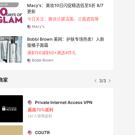
Macy's：美妆10日闪促精选低至5折 8/7
8小时
5天5小
更新
今日关注：雅诗兰黛洁面、兰蔻遮瑕等
Macy's
Bobbi Brown 美网：护肤专场热卖！入新
3天11小时
2天5小
版橘子面霜
满$150减$50+满送4件礼
Bobbi Brown
商家
3/3
Private Internet Access VPN
最高70%返利
187人获得返利
COUTR