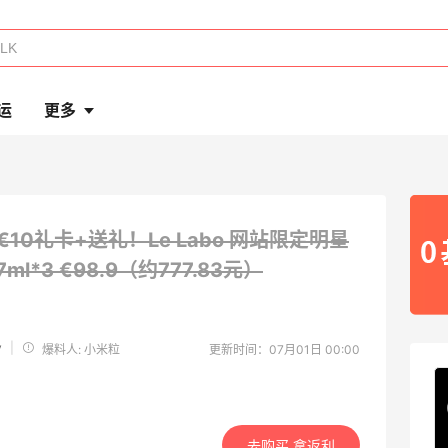
运
更多
€10礼卡+送礼！Le Labo 网站限定明星
ml*3
€98.9（约777.83元）
y
|
爆料人: 小米粒
更新时间：07月01日 00:00
去购买 拿返利