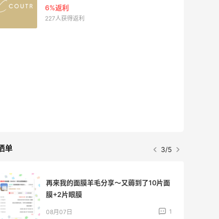
6%返利
227人获得返利
晒单
3/5
再来我的面膜羊毛分享～又薅到了10片面
膜+2片眼膜
1
08月07日