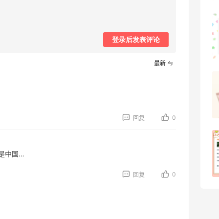
可莎蜜儿的恰巴塔，味道有点怪怪的
登录后发表评论
1
08月07日
最新
羊毛薅的实在有点多～积攒的最后一篇羊
毛贴啦
1
08月07日
0
回复
除了面膜，我还薅到面霜、粉底液、润肤
乳、安睡裤等等
是中国…
1
08月07日
0
回复