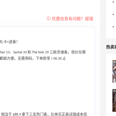
强扣款一次，也立马退款了。这时候如何
解决？只能新注册一个账号。 1. 首先
把网站记住的CB的所有账号和密码清除，
消掉网站cookies（或者直接更换一个新
的浏览器） 2. 使用全新的邮箱和密码
注册账号 3. 绑定一个没有在CB使用过
 礼卡+送香！
的信用卡，使用过的我注册新账号后依然
热卖
不能下单！！！！！ 4. 使用国内地
r 13、Santal 33 和 Thé Noir 29 三款灵魂香，现价仅需
址，不要碰转运地址了 5. 付款尽量选
都超方便。无需用码，下单即享 | 06.30 止
PayPal 💕💕总结：PayPal付款是
Mytheresa：折扣区时尚上新热卖 关注
9天23小时
**！！！！💕💕
TOTEME、ZIMMERMAN 等
享额外9折
Mytheresa
Macy's：Lancome 兰蔻美妆大促低至5折
13天8小时
满赠三重好礼
低门槛入手7件套
Macy's
回血，相当于 $88.9 拿下三支热门香，比单买正装试错成本低