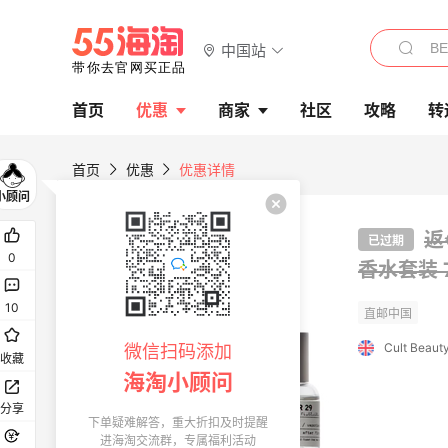
中国站
首页
优惠
商家
社区
攻略
转
首页
优惠
优惠详情
返
已过期
0
香水套装 7
10
Cult Beaut
微信扫码添加
收藏
海淘小顾问
分享
下单疑难解答，重大折扣及时提醒
进海淘交流群，专属福利活动