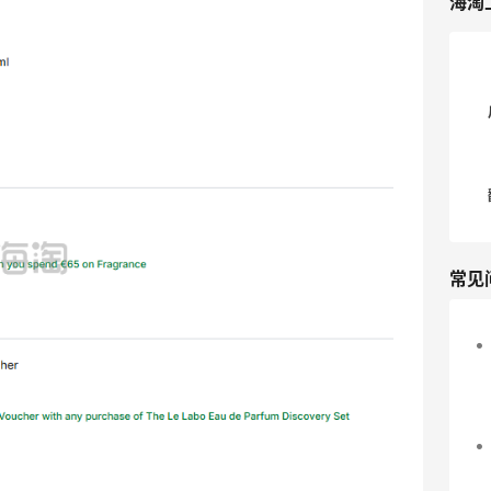
海淘
Customer Service team. Click here to
return to the payment page. 意味着你
下单不成功。 🍎🍎🍎众所周知，CB有时
候会抽风，抽风的时候无差别的下单不成
功……这是一般是大促期间，系统的问
题，不必着急，过一阵就好了。 💔💔💔
如果持续性下不了单，哪怕没有打折的时
候也下不了单，可能是账号的问题了，但
更大可能是信用卡问题，可试试如下：
1. 尝试关掉T子，可能会解决。 2.
常见
账单地址改为信用卡办卡地址，并保证收
货地址和账单地址一致 3. 发邮件给客
服，简单说一下下不了单，虽然客服也没
有回答很有建设性的意见，但是就是可以
下成功了。 4. 使用PayPal付款 💔💔
💔💔如果还未解决，那就是和我一样悲惨
了……. 为了用新人的85折，我注册了7.8
个账号，于是在某一次活动的时候，我所
有账号都挂了……持续性的下不了单。勉