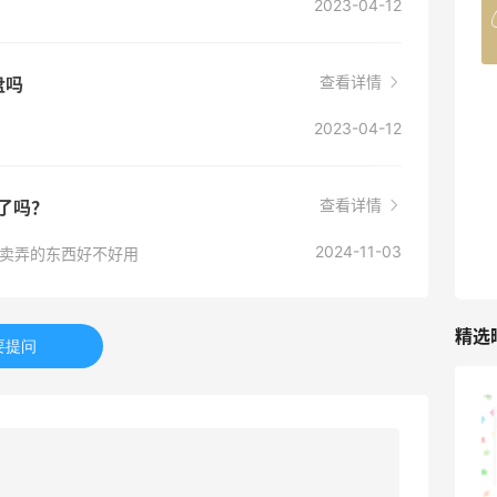
2023-04-12
4%返利
42人获得返利
查看详情
盘吗
TIMEBEAM (US)
2023-04-12
最高10%返利
285人获得返利
查看详情
买了吗？
RFM Denim
6%返利
2024-11-03
得里卖弄的东西好不好用
86人获得返利
精选
要提问
山缓缓火锅，锅底够味，牛肉实在
1
08月07日