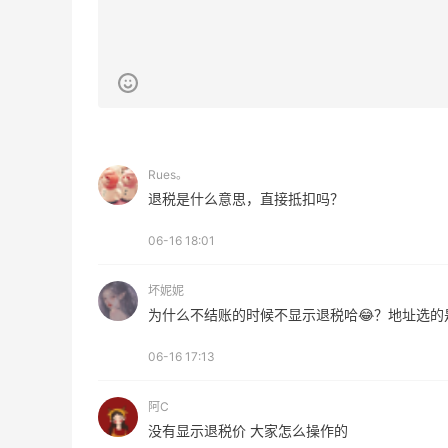
贴秋膘啦，今天吃冰煮羊
2
1
08月07日
为了这家烧烤，我必然还要再去新疆
Rues。
退税是什么意思，直接抵扣吗？
3
1
08月07日
06-16 18:01
又去皮爷喝下午茶了，香蕉布朗尼超好吃
坏妮妮
呀
为什么不结账的时候不显示退税哈😂？地址选的
4
1
08月07日
06-16 17:13
阿C
没有显示退税价 大家怎么操作的