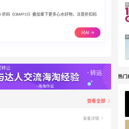
iHerb ：88全球好物节！选购日常保健、
2天17小时
健身补剂、护肤洗护等
.5 折码《CBAFF15》叠加拿下更多心水好物，注意折扣码
无门槛7.5折
iHerb
问AI →
Macy's：美妆精选10日闪促 低至5折+免
9天8小时
邮
关注兰蔻、雅诗兰黛等 每日更新
Macy's
热门
ERGO Baby
查看全部
4%返利
62人获得返利
查看详情
Belly Bandit