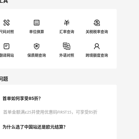
工具
Customer Service team. Click here to
return to the payment page. 意味着你
下单不成功。 🍎🍎🍎众所周知，CB有时
候会抽风，抽风的时候无差别的下单不成
尺码对照
单位换算
汇率查询
关税税率查询
功……这是一般是大促期间，系统的问
题，不必着急，过一阵就好了。 💔💔💔
如果持续性下不了单，哪怕没有打折的时
翻译网站
保质期查询
外语对照
跨境额度查询
候也下不了单，可能是账号的问题了，但
更大可能是信用卡问题，可试试如下：
1. 尝试关掉T子，可能会解决。 2.
问题
账单地址改为信用卡办卡地址，并保证收
货地址和账单地址一致 3. 发邮件给客
服，简单说一下下不了单，虽然客服也没
首单如何享受85折？
有回答很有建设性的意见，但是就是可以
下成功了。 4. 使用PayPal付款 💔💔
首单金额满£25并使用优惠码FIRST15，可享受85折
💔💔如果还未解决，那就是和我一样悲惨
了……. 为了用新人的85折，我注册了7.8
为什么选了中国站还是欧元结算？
个账号，于是在某一次活动的时候，我所
有账号都挂了……持续性的下不了单。勉