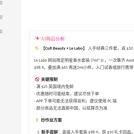
AI商品分析
【Cult Beauty × Le Labo】
入手经典三件套，返 $10
Le Labo 网站限定明星香水套装 (7ml*3) ，一次集齐 Anothe
$98.9。叠加满 $65 再送2ml小样，入门试香或旅行携带
【55专享】Bobbi Brown 美网：美妆礼
3天11小时
遇！满$150立省$50
关键限制
满赠正装橘子眼霜+精华唇蜜等好礼
· 满 $25 英国境内免邮
Bobbi Brown
· 优惠随时可能结束，建议尽快下单
· APP 下单可能无法获得返利，建议使用 PC 端
、
Bloomingdales：时尚热卖！入手珑骧、
2天5小时
· 部分商品无法直邮中国，以结算页为准
Tory Burch、拉夫劳伦等
每满$100返$25礼卡
抄作业方案
Bloomingdales
新手尝鲜
：直接入手套装 $98.9，获 $10 礼卡