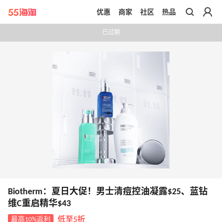
优惠
商家
社区
热品
带你去官网买正品
已过期
Biotherm：夏日大促！男士清痘控油凝露$25、蓝钻
维C重启精华$43
最高10%返利
低至5折