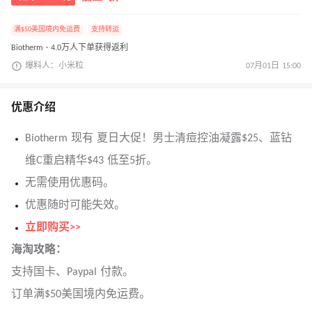
满$50美国境内免运费
支持转运
Biotherm · 4.0万人下单获得返利
爆料人：小米粒
07月01日 15:00
优惠介绍
Biotherm 现有 夏日大促！男士清痘控油凝露$25、蓝钻
维C重启精华$43 低至5折。
无需使用优惠码。
优惠随时可能失效。
立即购买>>
海淘攻略：
支持国卡、Paypal 付款。
订单满$50美国境内免运费。