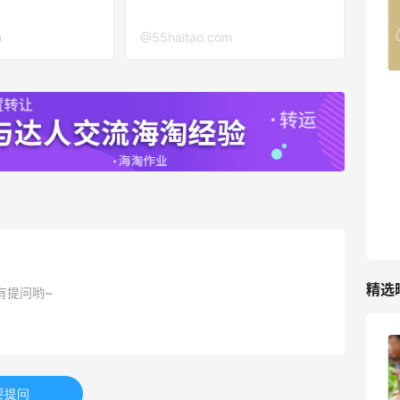
Belly Bandit
4%返利
m
@55haitao.com
42人获得返利
TIMEBEAM (US)
最高10%返利
282人获得返利
RFM Denim
6%返利
85人获得返利
精选
有提问哟~
柏瑞美黑瓶和白瓶哪个好用？混油皮选了
黑瓶
要提问