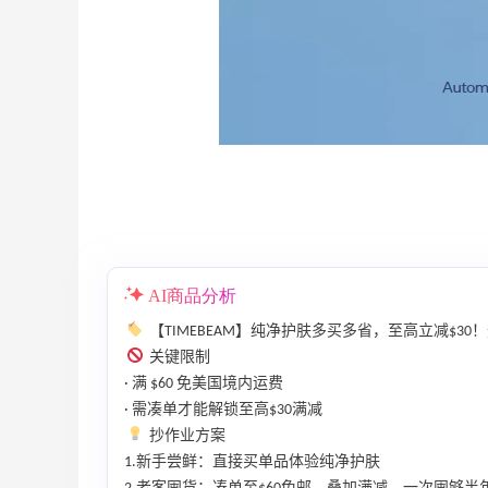
Diesel AU：时尚热卖！网站定价优势 入
25天17小时
AI商品分析
手包袋、服饰等
【TIMEBEAM】纯净护肤多买多省，至高立减$30！无
低至5折
关键限制
Diesel AU
· 满 $60 免美国境内运费
Eraldo：折扣区服饰鞋包清仓 选购巴黎世
10天17小时
· 需凑单才能解锁至高$30满减
家、Toteme、西太后等
抄作业方案
低至5折
1.新手尝鲜：直接买单品体验纯净护肤
Eraldo