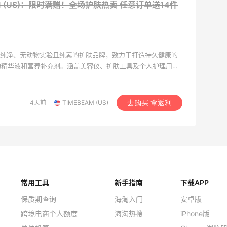
AM (US)：限时满赠！全场护肤热卖
任意订单送14件
ty是一个纯净、无动物实验且纯素的护肤品牌，致力于打造持久健康的
的精华液和营养补充剂。涵盖美容仪、护肤工具及个人护理用
用和专业效果受到众多用户青睐。
4天前
TIMEBEAM (US)
去购买 拿返利
常用工具
新手指南
下载APP
保质期查询
海淘入门
安卓版
跨境电商个人额度
海淘热搜
iPhone版