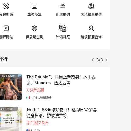
尺码对照
单位换算
汇率查询
关税税率查询
翻译网站
保质期查询
外语对照
跨境额度查询
排行
3/3
The DoubleF：时尚上新热卖！入手麦
11天14小时
25天1
昆、Moncler、西太后等
7.5折优惠
The DoubleF
iHerb ：88全球好物节！选购日常保健、
4天17小时
10天1
健身补剂、护肤洗护等
无门槛7.5折
iHerb