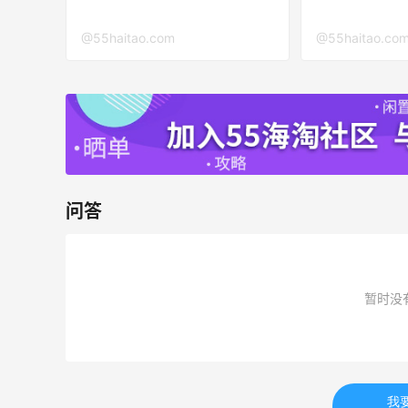
Biōkreativ
30%返利
@55haitao.com
@55haitao.co
53人获得返利
Eileen Fisher
最高2%返利
5128人获得返利
Matte Collection
问答
最高3%返利
510人获得返利
暂时没
Evelom卸妆膏--卸妆膏中的“爱马仕”
我