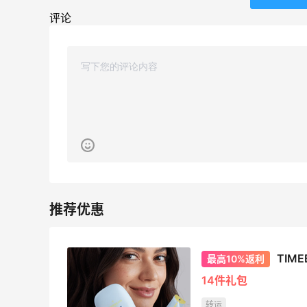
3
1
08月05日
评论
！
FWRD黑五2026海淘奢侈品折扣力度大
吗？
2
1
08月05日
程
FWRD美网2026黑五海淘活动什么时候
开始？
3
1
08月05日
【黑五海淘攻略】Bobbi Brown黑五
2026海淘折扣预测！
3
1
08月05日
TIM
最高10%返利
14件礼包
转运