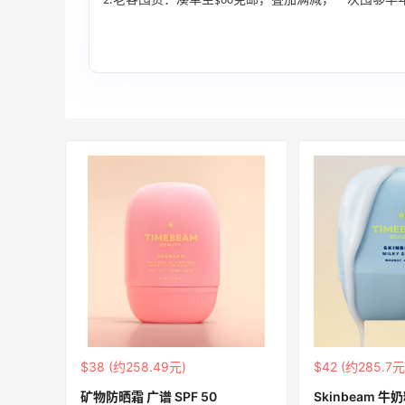
2.老客囤货：凑单至$60免邮，叠加满减，一次囤够
更
Bloomingdales：时尚热卖！入手珑骧、
4天5小时
Tory Burch、拉夫劳伦等
每满$100返$25礼卡
Bloomingdales
1天5小时
Maje US：限时闪促！入手明星同款服饰
精选低至2折
Maje US
Mac Duggal
最高2%返利
$38 (约258.49元)
$42 (约285.7元
5977人成功下单
矿物防晒霜 广谱 SPF 50
Skinbeam 牛