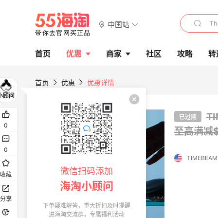
中国站
首页
优惠
商家
社区
攻略
转
首页
优惠
优惠详情
T
已过期
0
至高满减$
0
TIMEBEAM 
微信扫码添加
收藏
海淘小顾问
分享
下单疑难解答，重大折扣及时提醒
进海淘交流群，专属福利活动