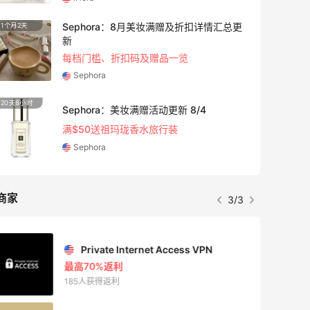
Sephora：8月美妆满赠及折扣详情汇总更
1个月2天
4天5小
新
每档门槛、折扣码及赠品一览
Sephora
20天8小时
1天5小
Sephora：美妆满赠活动更新 8/4
满$50送祖玛珑香水旅行装
Sephora
商家
3/3
Private Internet Access VPN
最高70%返利
185人获得返利