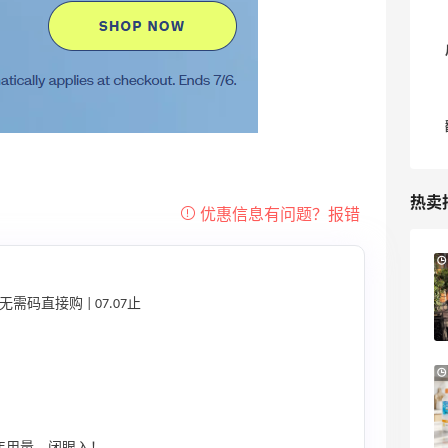
热卖
1天5小时
Sandro us：限时闪促！法式美衣精选
低至2折 千鸟格连衣裙$95
需码直接购 | 07.07止
Sandro us
Little Spoon：全品类婴童食品特惠！科学
17小时
守护宝宝每一步成长
首单享5折
Little Spoon