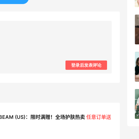
1
08月05日
兰蔻粉金管新色212哪个网站可以海淘？
在线等！
1
08月05日
淘宝买柏瑞美定妆喷雾跳55海淘！返利
登录后发表评论
2.91元
1
08月05日
吃到了干煸炒面，好吃诶
1
08月05日
EBEAM (US)：限时满赠！全场护肤热卖
任意订单送