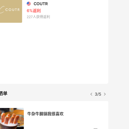
COUTR
6%返利
227人获得返利
晒单
3/5
牛杂牛腩锅我很喜欢