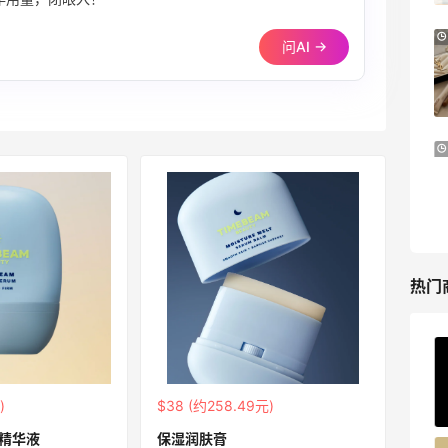
半年用量，闭眼入！
LIU JO ES：意大利小众轻奢品牌！精选服
11天6小时
问AI →
饰、包袋、鞋履 夏日大促
低至5折
LIU JO ES
LN-CC：限时大促！入手 Ganni、Acne、
5天17小时
西太后等
低至4折+额外8折
LN-CC
热门
ERGO Baby
4%返利
)
$38 (约258.49元)
62人获得返利
奶精华液
保湿润肤膏