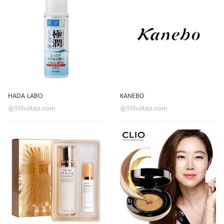
HADA LABO
KANEBO
@55haitao.com
@55haitao.com