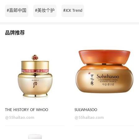
#直邮中国
#美妆个护
#JCK Trend
品牌推荐
THE HISTORY OF WHOO
SULWHASOO
@55haitao.com
@55haitao.com