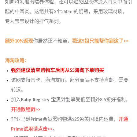
如同母乳般的喂养体验，还可以避免因液体流入耳朵中而引
起的中耳炎。这组共有3个260ml的奶瓶，采用玻璃材质，
专为宝宝设计的排气系列。
额外10%返现
你居然还不知道，
戳这5姐只能帮你到这了>>
海淘攻略：
强烈建议清空购物车后再从55海淘下单购买
该网支持国卡，海淘友好。部分商品不支持直邮，需要
转运。
加入
Baby Registry 宝贝计划
享受低至额外8.5折好福利，
开通教程戳>>
非亚马逊Prime会员需购物满$25免美国境内运费，
开通
Prime试用请点击>>
。