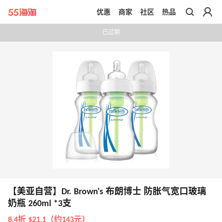
优惠
商家
社区
热品
带你去官网买正品
已过期
【美亚自营】Dr. Brown's 布朗博士 防胀气宽口玻璃
奶瓶 260ml *3支
8.4折 $21.1（约143元）