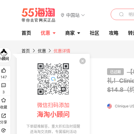
中国站
首页
优惠
商家
社区
攻略
转
首页
优惠
优惠详情
55专享折扣
【
已过期
147
礼！Clin
$14.8（
3
微信扫码添加
Clinique U
收藏
海淘小顾问
分享
下单疑难解答，重大折扣及时提醒
进海淘交流群，专属福利活动