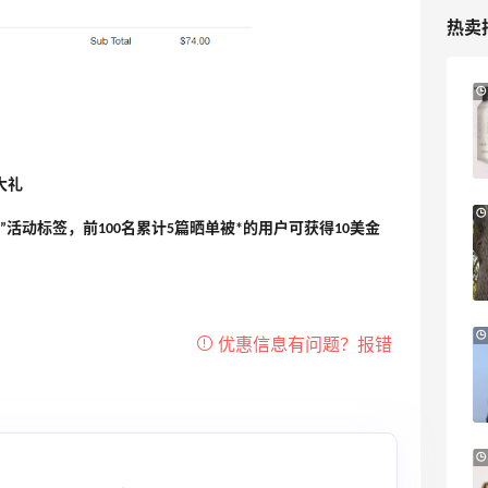
热卖
Macy's：美妆精选10日闪促 低至5折+免
9天2小时
邮
关注兰蔻、雅诗兰黛等 每日更新
Macy's
大礼
Macy's：返校季大促 精选童装热卖 部分
5天2小时
”活动标签，前100名累计5篇晒单被*的用户可获得10美金
尺码成人可穿
低至5折
Macy's
LN-CC：限时大促！入手 Ganni、Acne、
3天11小时
西太后等
低至4折+额外8折
LN-CC
Macy's：美妆10日闪促精选低至5折 8/7
2小时
更新