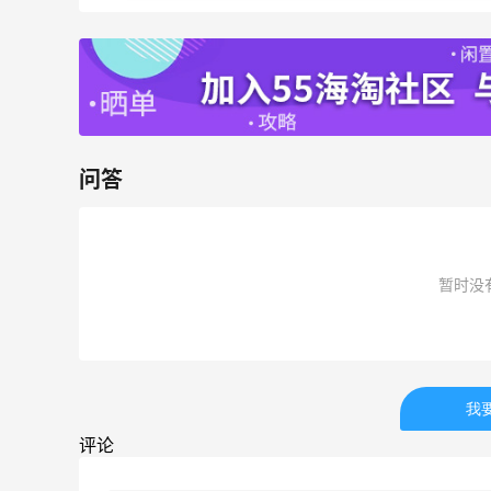
RFM Denim
6%返利
86人获得返利
问答
秋天的第1杯安排上｜库迪生椰拿铁叠55
海淘返利
暂时没
1
08月07日
开奖｜社区7月常规主题活动名单公布
我
2
08月06日
评论