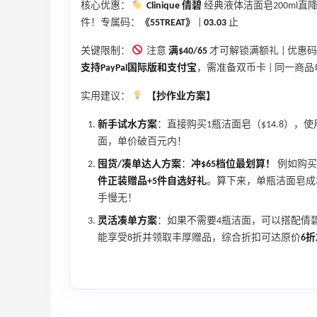
核心优惠：
Clinique 倩碧
经典液体洁面皂200ml直降至
无门槛7.5折
件！专属码：
《55TREAT》
|
03.03
止
iHerb
关键限制：
注意
满$40/65
才可解锁满额礼 | 优惠码
支持PayPal国际版和支付宝
，需准备双币卡 | 同一商
实用建议：
【抄作业方案】
新手试水方案
：直接购买1瓶洁面皂（$14.8），使
ERGO Baby
面，单价破百元内！
4%返利
62人获得返利
囤货/凑单达人方案
：
冲$65档位最划算！
例如购买
件正装赠品+5件自选好礼
。算下来，单瓶洁面皂成
手慢无！
Belly Bandit
4%返利
灵活凑单方案
：如果不需要4瓶洁面，可以搭配倩碧
42人获得返利
能享受8折并领取丰厚赠品，综合折扣可达原价
6
TIMEBEAM (US)
最高10%返利
285人获得返利