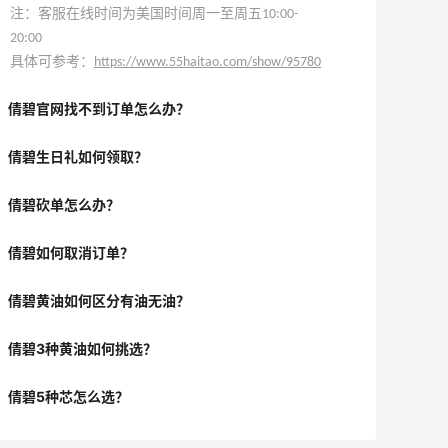
注：客服在线时间为美国时间周一至周五10:00-
20:00
具体可参考：
https://www.55haitao.com/show/95780
倩碧官网找不到订单怎么办？
倩碧生日礼如何领取？
倩碧砍单怎么办？
倩碧如何取消订单？
倩碧黄油如何区分有油无油？
倩碧3种黄油如何挑选？
倩碧5种芯怎么选？