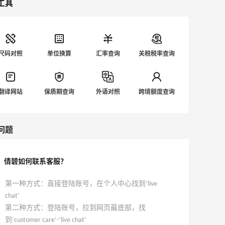
工具
尺码对照
单位换算
汇率查询
关税税率查询
翻译网站
保质期查询
外语对照
跨境额度查询
问题
倩碧如何联系客服？
第一种方式：直接登陆账号，在个人中心找到‘live
chat’
第二种方式：登陆账号，拉到网页最底部，找
到‘customer care’-‘live chat’