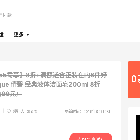
运
更多
55专享】8折+满额送含正装在内6件好
ique 倩碧 经典液体洁面皂200ml
8折
约99元）
S
|
爆料人: 你叉叉
更新时间：2019年02月28日
去购买 拿返利