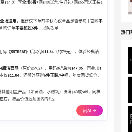
$14.8！享
全场8折
+满$40自选5件好礼+满$65再送正装1
今日关注：雅诗兰黛洁面、兰蔻遮瑕等
Macy's
全场通用
，但建议下单前确认心仪单品是否参与 | 官网
不
品单笔订单
不要超过6件
，以防砍单
热门
用码
《55TREAT》
后实付
$11.84
（约79元），体验经典洁
Private Internet Access VPN
最高70%返利
189人获得返利
4瓶洁面皂
（原价$59.2），用码8折后为
$47.36
，再叠加
1
本仅
$11.84
，还额外获得
6件正装/中样
，年度囤货低价，
COUTR
6%返利
其他明星产品（如黄油、水磁场）凑满$40或$65，同样
227人获得返利
折左右
，赠品价值远超国内专柜。
问AI →