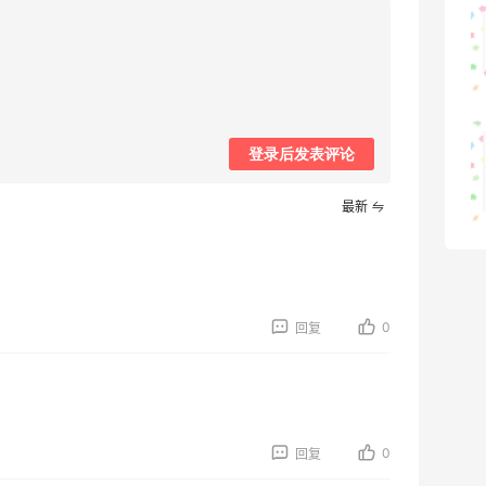
为了这家烧烤，我必然还要再去新疆
1
08月07日
又去皮爷喝下午茶了，香蕉布朗尼超好吃
登录后发表评论
呀
2
08月07日
最新
0
回复
0
回复