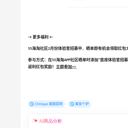
Mytheresa：折扣区时尚上新热卖 关注
9天17小时
TOTEME、ZIMMERMAN 等
享额外9折
→ 更多福利 ←
Mytheresa
55海淘社区2月份体验官招募中
，
晒单即有机会领取红包
Macy's：Lancome 兰蔻美妆大促低至5折
13天2小时
参与方式：在55海淘APP社区晒单时添加“首席体验官招募
满赠三重好礼
返利红包奖励！
立即参加>>
低门槛入手7件套
Macy's
Bluemercury：限时大促！入手 Aesop、
1天23小时
Nars、CT 等
低至5折+部分额外8.5折
Clinique 美国官网
美妆个护
Bluemercury
iHerb ：88全球好物节！选购日常保健、
2天11小时
AI商品分析
健身补剂、护肤洗护等