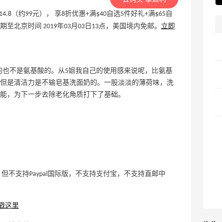
价$14.8（约99元）， 享8折优惠+满$40自选5件好礼+满$65自
期至北京时间 2019年03月03日13点，美国境内免邮。
立即
基酸的也不是氨基酸的。从5姐我自己的使用感来说呢，比氨基
但是清洁力是不输皂基洗面奶的。一股淡淡的薄荷味，洗
能，为下一步去除老化角质打下了基础。
不支持Paypal国际版，不支持支付宝，不支持直邮中
戳这里