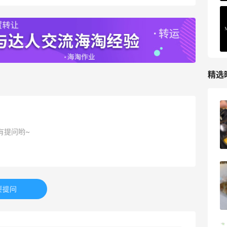
精选
亮亮的发夹再买两个！走了55有额外的返
利到账！
有提问哟~
2
08月07日
贴秋膘啦，今天吃冰煮羊
要提问
1
08月07日