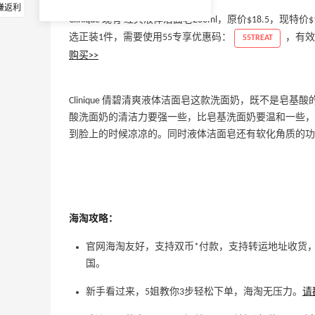
赚返利
Clinique 现有 经典液体洁面皂200ml，原价$18.5，现特
选正装1件，需要使用55专享优惠码：
，有效
55TREAT
购买>>
Clinique 倩碧清爽液体洁面皂这款洗面奶，既不是皂
酸洗面奶的清洁力要强一些，比皂基洗面奶要温和一些，
到脸上的时候凉凉的。同时液体洁面皂还有软化角质的功
海淘攻略：
官网海淘友好，支持双币*付款，支持转运地址收货，但
国。
新手看过来，5姐教你3步轻松下单，海淘无压力。
请