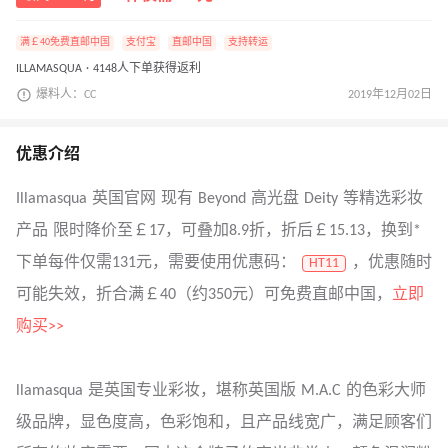
满￡40免费直邮中国
支付宝
直邮中国
支持转运
ILLAMASQUA · 4148人下单获得返利
爆料人：CC
2019年12月02日
优惠介绍
Illamasqua 英国官网 现有 Beyond 高光盘 Deity 等精选彩妆
产品 限时降价至￡17，可叠加8.9折，折后￡15.13，换到*
下单每件仅需131元，需要使用优惠码：
，优惠随时
HT11
可能失效，折合满￡40（约350元）可免费直邮中国，
立即
购买>>
llamasqua 是英国专业彩妆，堪称英国版 M.A.C 的色彩大师
级品牌，显色度高，色彩饱和，且产品线宽广，满足顾客们