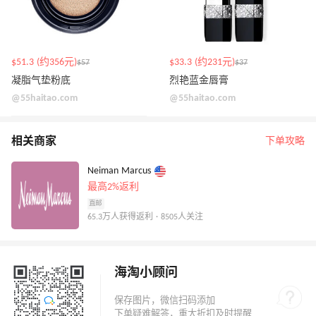
$51.3 (约356元)
$33.3 (约231元)
$57
$37
凝脂气垫粉底
烈艳蓝金唇膏
@55haitao.com
@55haitao.com
相关商家
下单攻略
Neiman Marcus
最高2%返利
直邮
65.3万人获得返利 · 8505人关注
海淘小顾问