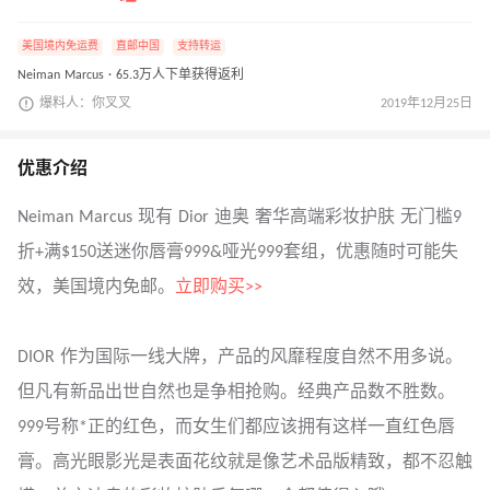
美国境内免运费
直邮中国
支持转运
Neiman Marcus · 65.3万人下单获得返利
爆料人：你叉叉
2019年12月25日
优惠介绍
Neiman Marcus 现有 Dior 迪奥 奢华高端彩妆护肤 无门槛9
折+满$150送迷你唇膏999&哑光999套组，优惠随时可能失
效，美国境内免邮。
立即购买>>
DIOR 作为国际一线大牌，产品的风靡程度自然不用多说。
但凡有新品出世自然也是争相抢购。经典产品数不胜数。
999号称*正的红色，而女生们都应该拥有这样一直红色唇
膏。高光眼影光是表面花纹就是像艺术品版精致，都不忍触