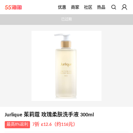
优惠
商家
社区
热品
带你去官网买正品
已过期
Jurlique 茱莉蔻 玫瑰柔肤洗手液 300ml
最高8%返利
7折 £12.6（约116元）