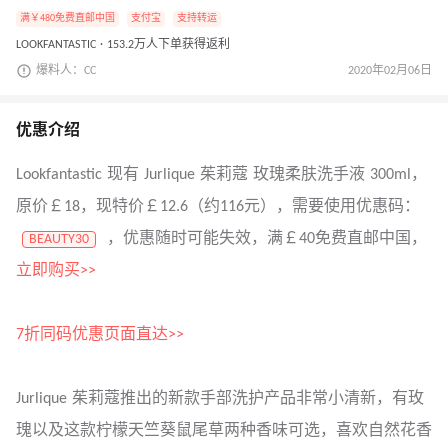
满￥480免费直邮中国
支付宝
支持转运
LOOKFANTASTIC · 153.2万人下单获得返利
爆料人：CC
2020年02月06日
优惠介绍
Lookfantastic 现有 Jurlique 茱莉蔻 玫瑰柔肤洗手液 300ml，
原价￡18，现特价￡12.6（约116元），需要使用优惠码：
，优惠随时可能失效，满￡40免费直邮中国，
BEAUTY30
立即购买>>
7折同码优惠页面直达>>
Jurlique 茱莉蔻推出的新款手部洗护产品非常小清新，有玫
瑰以及这款柠檬天竺葵鼠尾草两种香味可选，喜欢自然花香