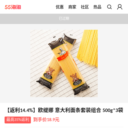
优惠
商家
社区
热品
带你去官网买正品
已过期
【返利14.4%】欧缇娜 意大利面条套装组合 500g*3袋
最高35%返利
到手价18.9元