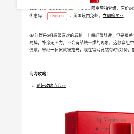
Giorgio Armani Beauty 现有 阿玛尼 限定唇釉套
优惠码：
，美国境内免邮。
立即购买>>
TIMELESS
GA红管是5姐超级喜欢的唇釉。上嘴轻薄舒适，但是覆
易掉，补涂无压力，不会有结块干燥的现象。这款套组中包含
便哦。曾经一补货就被抢光，现在官网竟然有6折好价，
海淘攻略：
论坛攻略点我>>