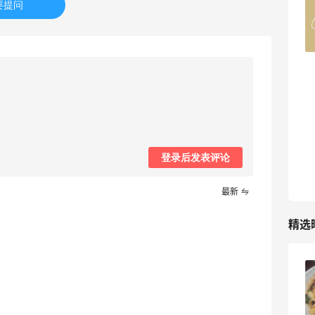
要提问
Belly Bandit
4%返利
42人获得返利
TIMEBEAM (US)
最高10%返利
286人获得返利
RFM Denim
登录后发表评论
6%返利
87人获得返利
最新
精选
iherb打工人**三件套 | 内调外养篇！