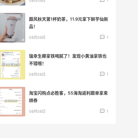
1
08月09日
跟风秋天第1杯奶茶，11.9元拿下鲜芋仙新
品！
1
08月09日
瑞幸生椰拿铁喝腻了！发现小黄油拿铁也
不错哦！
1
08月08日
淘宝闪购点必胜客，55海淘返利跟单拿来
绑券
1
08月08日