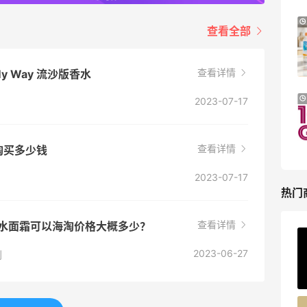
Mytheresa：折扣区时尚上新热卖 关注
8天15小时
查看全部
TOTEME、ZIMMERMAN 等
享额外9折
Mytheresa
查看详情
 Way 流沙版香水
Il duomo：时尚上新热卖！入手
24天9小时
2023-07-17
Lemaire、Moncler、Acne 等
新人首单7.5折优惠
查看详情
Il duomo
海淘买多少钱
2023-07-17
热门
查看详情
颜肌底水面霜可以海淘价格大概多少？
ERGO Baby
2023-06-27
到
4%返利
62人获得返利