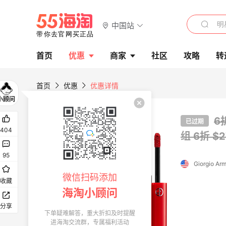
中国站
首页
优惠
商家
社区
攻略
转
首页
优惠
优惠详情
6
已过期
404
组
6折 $
95
微信扫码添加
收藏
海淘小顾问
分享
下单疑难解答，重大折扣及时提醒
进海淘交流群，专属福利活动