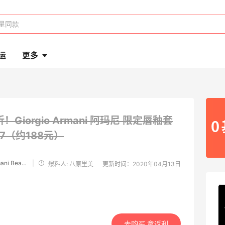
运
更多
折！Giorgio Armani 阿玛尼 限定唇釉套
27（约188元）
Giorgio Armani Beauty
|
爆料人: 八原里美
更新时间：2020年04月13日
去购买 拿返利