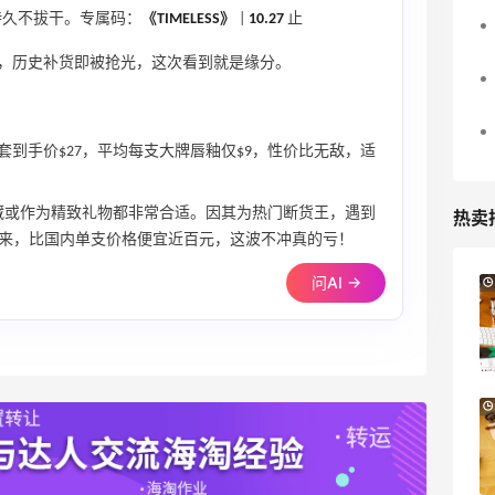
，持久不拔干。专属码：
《TIMELESS》
|
10.27
止
，历史补货即被抢光，这次看到就是缘分。
，单套到手价$27，平均每支大牌唇釉仅$9，性价比无敌，适
藏或作为精致礼物都非常合适。因其为热门断货王，遇到
热卖
来，比国内单支价格便宜近百元，这波不冲真的亏！
问AI →
Suit Negozi：夏季大促！DVN 麂皮运动鞋
1天15小时
史低价2000元不到
SS26时尚大牌低至5.5折
Suit Negozi
Bloomingdales：美妆大促！入手 Dior、
21小时
Prada、TF 等
满$200享8.5折优惠+部分送好礼
Bloomingdales