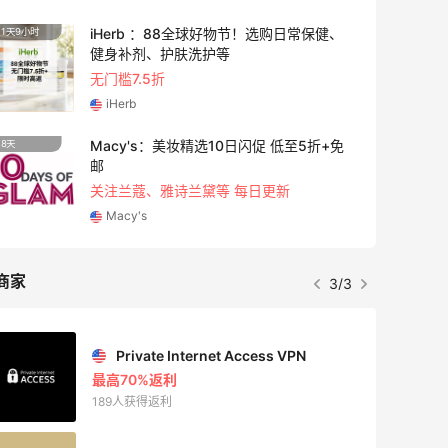
iHerb ：88全球好物节！选购日常保健、
1天9小时
3天21
健身补剂、护肤洗护等
无门槛7.5折
iHerb
Macy's：美妆精选10日闪促 低至5折+免
8天
5天
邮
关注兰蔻、雅诗兰黛等 每日更新
Macy's
商家
3/3
Private Internet Access VPN
最高70%返利
189人获得返利