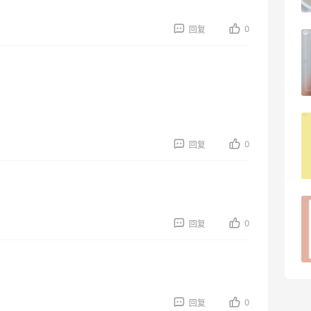
1
08月09日
0
回复
夏天续命水来了！山姆弱碱水+可乐联名
罐
1
08月09日
iHerb怎样凑单实付金额既能免关税又能
免邮？
0
回复
1
08月09日
iHerb新人海淘必看｜50元免关税额度按
0
回复
实付金额算
1
08月09日
0
回复