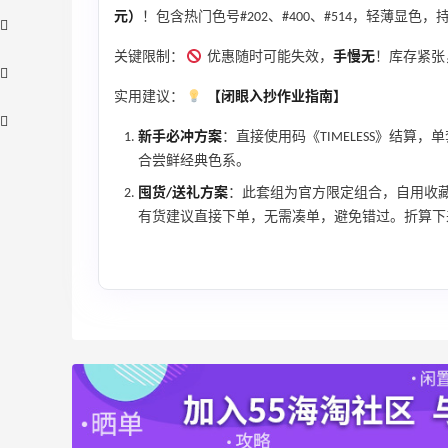
元）
！包含热门色号#202、#400、#514，轻薄显色
关键限制：
优惠随时可能失效，
手慢无
！库存紧张
实用建议：
【闭眼入抄作业指南】
新手必冲方案
：直接使用码《TIMELESS》结算
合尝鲜经典色系。
囤货/送礼方案
：此套组为官方限定组合，自用收
有货建议直接下单，无需凑单，避免错过。折算下
折
【55专享】Bobbi Brown 美网：美妆礼
2天3小时
遇！满$150立省$50
满赠正装橘子眼霜+精华唇蜜等好礼
Bobbi Brown
Bloomingdales：时尚热卖！入手珑骧、
21小时
Tory Burch、拉夫劳伦等
每满$100返$25礼卡
Bloomingdales