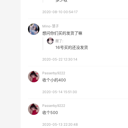
1
1
08月09日
2020-08-10 00:54:17
iherb购入鱼油镁片Q10三件套
Mino-慧子
想问你们买的发货了嘛
1
1
08月09日
醒了:
16号买的还没发货
Quest蛋白棒 | 水果麦片味太好吃了！
2020-05-22 12:30:14
1
1
08月09日
Passerby9222
收个小的400
iHerb下单基础营养三件套
2020-05-14 15:51:30
1
1
08月09日
Passerby9222
收个500
2020-05-13 22:20:48