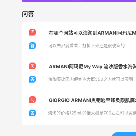
Columbia Sportswear：夏季大促！哥伦
3天21小时
问答
比亚运动热卖
低至6折
Columbia Sportswear
问
在哪个网站可以海淘到ARMANI阿玛尼My
Space NK UK：美妆护肤大促！入Lisa
5天
答
可以去尼曼看看，打折下来还是很便宜的
Eldridge、Hourglass、伊索等
新人首单享8折
问
Space NK UK
ARMANI阿玛尼My Way 流沙版香水
答
海淘买比国内便宜点大概550之内就可以买到
问
GIORGIO ARMANI黑钥匙至臻奂
Mac Duggal
答
海淘的价格125ml 的话大概是700左右可以买
最高2%返利
6126人成功下单