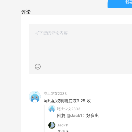
我
Biōkreativ
30%返利
评论
54人获得返利
Eileen Fisher
最高2%返利
5146人获得返利
Matte Collection
最高3%返利
510人获得返利
吃土少女2333
阿玛尼权利粉底液3.25 收
吃土少女2333:
XHS姐妹太会省了！！iHerb这波操作直
回复
@Jack1：
好多出
接6折拿下
Jack1:
多少收