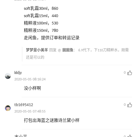
soft乳霜30ml，860
soft乳霜15ml，440
精粹液100ml，530
精粹液150ml，780
走闲鱼，提供订单和转运记录
梦梦是小美羊
回复 @
囡囡鱼
：
6.9代下，下110刀精粹水，刚需
还是可以的
kkljy
0
2020-05-05 08:16:24
没小样啊
tb1695412
0
2020-05-05 07:48:55
打包出海蓝之谜雅诗兰黛小样