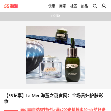
优惠
商家
社区
热品
带你去官网买正品
已过期
【55专享】La Mer 海蓝之谜官网：全场贵妇护肤彩
妆
满$100自选5件好礼+满$200送精粹水30ml+结账送