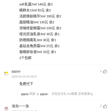
soft乳霜7ml 140元 余3
精粹水15ml 85元 余2
活颜焕肤精华5ml 100元 余2
面部精油5ml 130元 余2
浓缩修复眼霜5ml 230元 余2
哑光控油乳液3ml 30元 余1
防晒隔离乳3ml 30元 余1
晶钻去角质霜5ml 25元 余2
唇眼卸妆液5ml 10元 余1
2个包邮
gggop
0
2020-05-05 09:18:31
免费代下
gggop
回复 @
gggop
：
可加生日礼7ml面霜 还有唇膏9g
海淘一一族
0