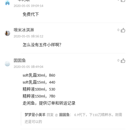
2020-05-05 09:09:14
免费代下
噢米冰淇淋
0
2020-05-05 08:56:12
怎么没有五件小样啊？
囡囡鱼
0
2020-05-05 08:49:04
soft乳霜30ml，860
soft乳霜15ml，440
精粹液100ml，530
精粹液150ml，780
走闲鱼，提供订单和转运记录
梦梦是小美羊
回复 @
囡囡鱼
：
6.9代下，下110刀精粹水，刚需
还是可以的