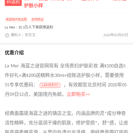
6%返利
护肤小样
美国境内免运费
支持转运
La Mer · 35.3万人下单获得返利
爆料人：你叉叉
2020年05月05日
优惠介绍
La Mer 海蓝之谜官网现有 全场贵妇护肤彩妆 满$100自选5
件好礼+满$200送精粹水30ml+结账送护肤小样，需要使用
55专享优惠码：
，有效期至北京时间 2020年05
LAMER55
月09日12点，美国境内免邮。
立即购买>>
经典面霜是海蓝之谜的镇店之宝。内涵品牌的灵*成分神奇
活性精粹，充分滋润干燥的肌肤，修护受损*，舒*感，让皮
肤变得柔嫩平滑，从里向外透出光泽感。用经典面霜打底的