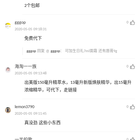
2个包邮
gggop
0
2020-05-05 09:18:31
免费代下
gggop
回复 @
gggop
：
可加生日礼7ml面霜 还有唇膏9g
海淘一一族
0
2020-05-05 09:13:48
出美版150毫升精萃水，13毫升新版焕肤精华，出15毫升
浓缩精华，可代下，走链接
lemon3790
0
2020-05-05 09:11:45
真没劲 这些小东西
一半的歌
0