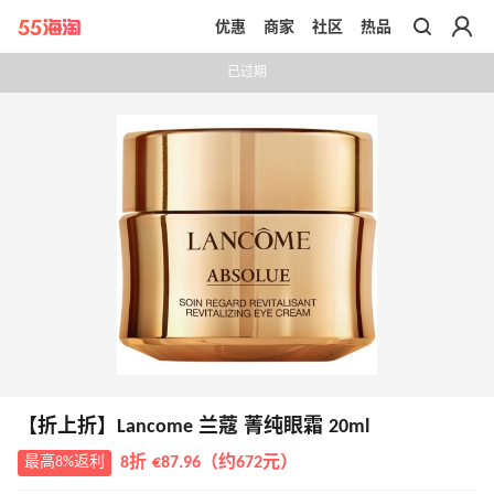
优惠
商家
社区
热品
带你去官网买正品
已过期
【折上折】Lancome 兰蔻 菁纯眼霜 20ml
最高8%返利
8折 €87.96（约672元）