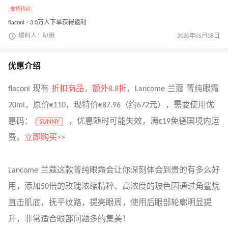
支持转运
flaconi · 3.0万人下单获得返利
爆料人：叭啾
2020年05月08日
优惠介绍
flaconi 现有
折扣商品，额外8.8折
，Lancome 兰蔻 菁纯眼霜
20ml，原价€110，现特价€87.96（约672元），需要使用优
惠码：
，优惠随时可能失效，满€19免德国境内运
SUNNY
费。
立即购买>>
Lancome 兰蔻这款菁纯眼霜会让你深刻体会到贵的有多么好
用，添加50倍的玫瑰浓缩精粹、高浓度的玻色因通过角鲨烷
直击肌底，抚平纹路，提亮眼周，使用后眼部轮廓明显提
升，非常适合眼部问题多的集美！