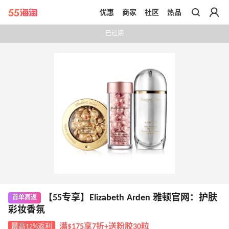
优惠
商家
社区
热品
带你去官网买正品
已过期
【55专享】Elizabeth Arden 雅顿官网：护肤
首单高返
彩妆香氛
最高12%返利
满$175享7折+送粉胶30粒