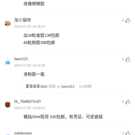
收雅顿眼胶
淘小猫咪
0
2020-07-02 16:18:59
出30粒金胶138包邮
60粒粉胶308包邮
lsxm521
0
2020-07-02 16:14:18
求粉胶一瓶
夏至未至1023
回复 @
lsxm521
：
410包邮
ht_7bd6675cd3
0
2020-07-02 14:30:55
橘灿50ml现货 630包邮，有凭证，可走链接
zuixiaoyao
0