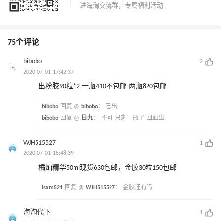
75个评论
bibobo
2
2020-07-01 17:42:37
出粉胶90粒*2 一瓶410不包邮 两瓶820包邮
bibobo
回复 @
bibobo
：
已出
bibobo
回复 @
日九
：
不可 只剩一瓶了 回血出
WJH515527
1
2020-07-01 15:48:39
橘灿精华50ml现货630包邮，金胶30粒150包邮
lsxm521
回复 @
WJH515527
：
金胶还有吗
海淘代下
1