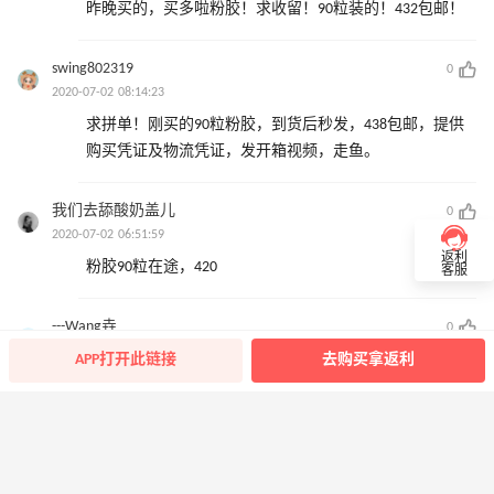
昨晚买的，买多啦粉胶！求收留！90粒装的！432包邮！
swing802319
0
2020-07-02 08:14:23
求拼单！刚买的90粒粉胶，到货后秒发，438包邮，提供
购买凭证及物流凭证，发开箱视频，走鱼。
我们去舔酸奶盖儿
0
2020-07-02 06:51:59
返利
粉胶90粒在途，420
客服
---Wang垚
0
2020-07-01 23:48:40
APP打开此链接
去购买拿返利
有没得金胶
折柳
回复 @
---Wang垚
：
姐妹我有，90粒400包，打包375*16
FVI6_HL3k
0