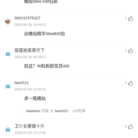
橘灿50ml 630包邮
hhh315976327
1
2020-06-30 10:04:21
出橘灿精华50ml650包
接蔻驰奥莱代下
1
2020-06-30 09:58:57
就这？90粒粉胶现货450
lsxm521
0
2020-07-04 11:49:15
求一瓶橘灿
Satanism
回复 @
lsxm521
：
628包邮
卫少女要瘦十斤
0
2020-07-03 15:17:45