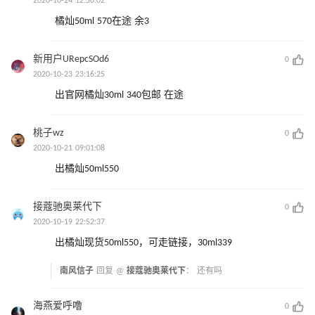
2020-10-24 12:50:02
橘灿50ml 570在途 余3
新用户URepcSOd6
0
2020-10-23 23:16:25
出官网橘灿30ml 340包邮 在途
桃子wz
0
2020-10-21 09:01:08
出橘灿50ml550
接蔻驰奥莱代下
0
2020-10-19 22:52:37
出橘灿现货50ml550，可走链接，30ml339
南风信子
回复 @
接蔻驰奥莱代下
：
还有吗
海燕爱呼噜
0