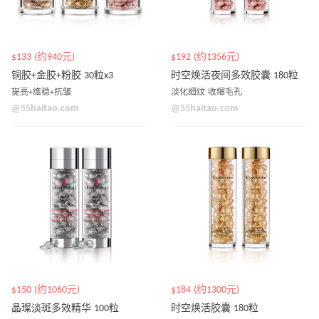
$133 (约940元)
$192 (约1356元)
铜胶+金胶+粉胶 30粒x3
时空焕活夜间多效胶囊 180粒
提亮+维稳+抗皱
淡化细纹 收缩毛孔
@55haitao.com
@55haitao.com
$150 (约1060元)
$184 (约1300元)
晶璨淡斑多效精华 100粒
时空焕活胶囊 180粒