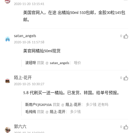
2020-11-20 13:15:41
美国官网入，在途 出橘灿50ml 510包邮，金胶30粒145包
邮。
satan_angels
0
2020-10-26 11:57:58
美官网橘灿50ml现货
波妞呀
回复 @
satan_angels
：
啥价
陌上-花开
0
2020-10-25 10:30:27
5.8 代刷买一送一橘灿。已发货、转国。给单号预报。
新用户FjfGKP10A
回复 @
陌上-花开
：
多少钱 还有吗
毛纯纯
回复 @
陌上-花开
：
多少钱
郭六六
0