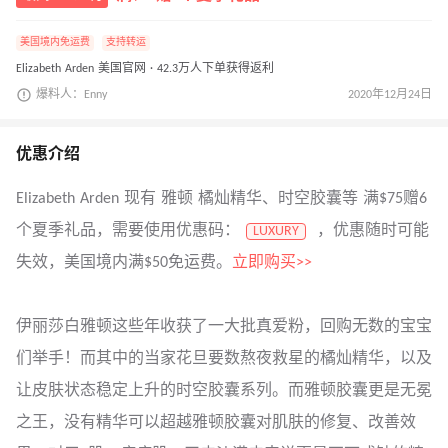
美国境内免运费
支持转运
Elizabeth Arden 美国官网 · 42.3万人下单获得返利
爆料人：Enny
2020年12月24日
优惠介绍
Elizabeth Arden 现有 雅顿 橘灿精华、时空胶囊等 满$75赠6
个夏季礼品，需要使用优惠码：
，优惠随时可能
LUXURY
失效，美国境内满$50免运费。
立即购买>>
伊丽莎白雅顿这些年收获了一大批真爱粉，回购无数的宝宝
们举手！而其中的当家花旦要数熬夜救星的橘灿精华，以及
让皮肤状态稳定上升的时空胶囊系列。而雅顿胶囊更是无冕
之王，没有精华可以超越雅顿胶囊对肌肤的修复、改善效