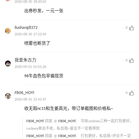
2020-08-30 18:20:02
出券秒发，一元一张
liushang8372
0
2020-08-30 17:22:49
喷雾也断货了
我爱朱古力
0
2020-09-01 01:01:26
96牛血色包非偏现货
FB06_HOYl
0
2020-08-31 22:41:47
收无瑕nc15和生姜高光，带订单截图和价格私~
FB06_HOYl
回复 @
FB06_HOYl
：
可收cockney三种一起打包更好，
cockney单出不收，私信我~留言不一定看得到
FB06_HOYl
回复 @
FB06_HOYl
：
打包更好，私信我~评论不一定