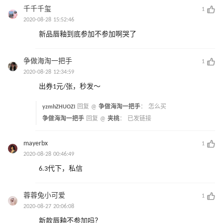
千千千玺
1
2020-08-28 15:52:46
新品唇釉到底参加不参加啊哭了
争做海淘一把手
1
2020-08-28 12:34:59
出券1元/张，秒发～
yzmhZHUOZI
回复 @
争做海淘一把手
：
怎么买
争做海淘一把手
回复 @
夹桃
：
已发链接
mayerbx
1
2020-08-28 00:46:49
6.3代下，私信
蓉蓉兔小可爱
1
2020-08-27 20:06:08
新款唇釉不参加吗？