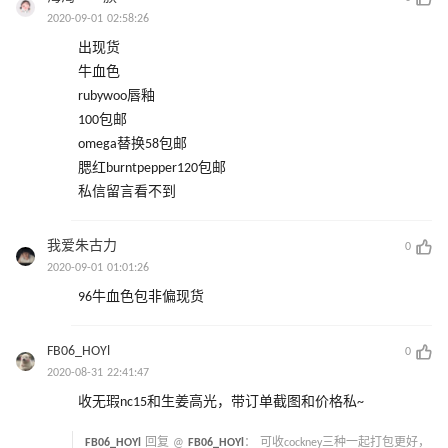
2020-09-01 02:58:26
出现货
牛血色
rubywoo唇釉
100包邮
omega替换58包邮
腮红burntpepper120包邮
私信留言看不到
我爱朱古力
0
2020-09-01 01:01:26
96牛血色包非偏现货
FB06_HOYl
0
2020-08-31 22:41:47
收无瑕nc15和生姜高光，带订单截图和价格私~
FB06_HOYl
回复 @
FB06_HOYl
：
可收cockney三种一起打包更好，