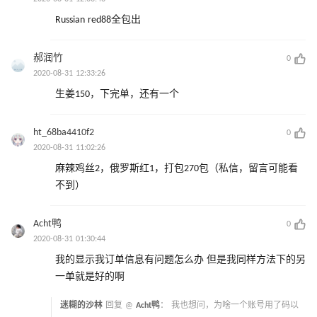
Russian red88全包出
郝润竹
0
2020-08-31 12:33:26
生姜150，下完单，还有一个
ht_68ba4410f2
0
2020-08-31 11:02:26
麻辣鸡丝2，俄罗斯红1，打包270包（私信，留言可能看
不到）
Acht鸭
0
2020-08-31 01:30:44
我的显示我订单信息有问题怎么办 但是我同样方法下的另
一单就是好的啊
迷糊的沙林
回复 @
Acht鸭
：
我也想问，为啥一个账号用了码以