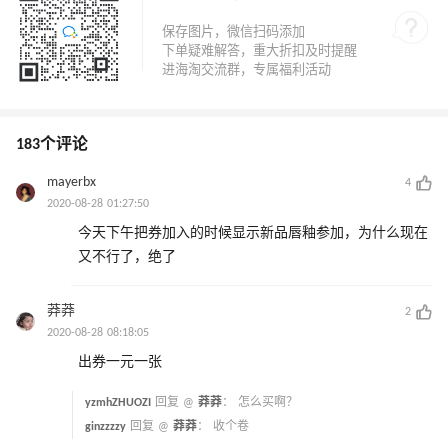
183个评论
mayerbx
4
2020-08-28 01:27:50
今天下午把券加入的时候显示新品唇釉参加，为什么现在
又不行了，绝了
莽莽
2
2020-08-28 08:18:05
出券一元一张
yzmhZHUOZI
回复 @
莽莽
：
怎么买啊？
ginzzzzy
回复 @
莽莽
：
收个卷