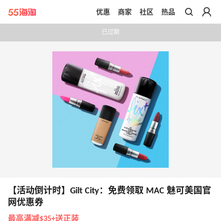
优惠
商家
社区
热品
带你去官网买正品
已过期
【活动倒计时】Gilt City：免费领取 MAC 魅可美国官
网优惠券
最高满减$35+送正装