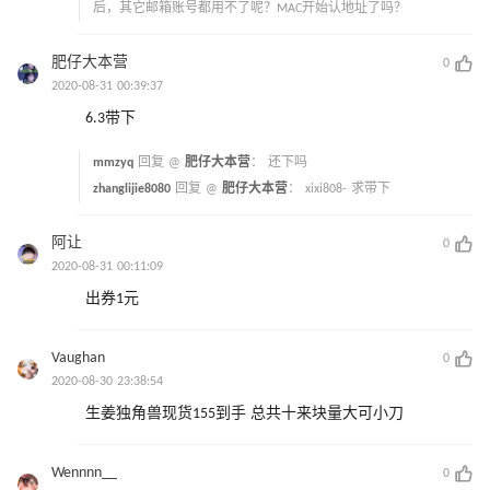
后，其它邮箱账号都用不了呢？MAC开始认地址了吗？
肥仔大本营
0
2020-08-31 00:39:37
6.3带下
mmzyq
回复 @
肥仔大本营
：
还下吗
zhanglijie8080
回复 @
肥仔大本营
：
xixi808- 求带下
阿让
0
2020-08-31 00:11:09
出券1元
Vaughan
0
2020-08-30 23:38:54
生姜独角兽现货155到手 总共十来块量大可小刀
Wennnn__
0