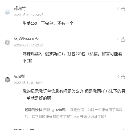
郝润竹
0
2020-08-31 12:33:26
生姜150，下完单，还有一个
ht_68ba4410f2
0
2020-08-31 11:02:26
麻辣鸡丝2，俄罗斯红1，打包270包（私信，留言可能看
不到）
Acht鸭
0
2020-08-31 01:30:44
我的显示我订单信息有问题怎么办 但是我同样方法下的另
一单就是好的啊
迷糊的沙林
回复 @
Acht鸭
：
我也想问，为啥一个账号用了码以
后，其它邮箱账号都用不了呢？MAC开始认地址了吗？