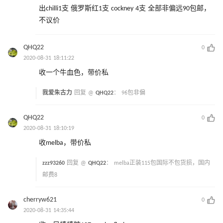
出chilli1支 俄罗斯红1支 cockney 4支 全部非偏远90包邮，
不议价
QHQ22
0
2020-08-31 18:11:22
收一个牛血色，带价私
我爱朱古力
回复 @
QHQ22
：
96包非偏
QHQ22
0
2020-08-31 18:10:19
收melba，带价私
zzz93260
回复 @
QHQ22
：
melba正装115包国际不包货损，国内
邮费8
cherryw621
0
2020-08-31 14:35:44