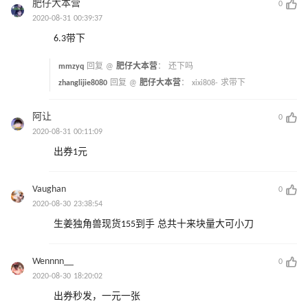
肥仔大本营
0
2020-08-31 00:39:37
6.3带下
mmzyq
回复 @
肥仔大本营
：
还下吗
zhanglijie8080
回复 @
肥仔大本营
：
xixi808- 求带下
阿让
0
2020-08-31 00:11:09
出券1元
Vaughan
0
2020-08-30 23:38:54
生姜独角兽现货155到手 总共十来块量大可小刀
Wennnn__
0
2020-08-30 18:20:02
出券秒发，一元一张