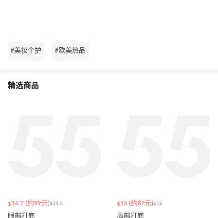
#美妆个护
#欧美热品
精选商品
$14.7 (约99元)
$13 (约87元)
$24.5
$19
眼部打底
唇部打底