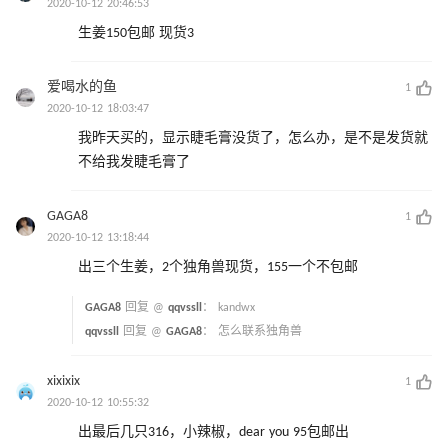
2020-10-12 20:46:53
生姜150包邮 现货3
爱喝水的鱼
1
2020-10-12 18:03:47
我昨天买的，显示睫毛膏没货了，怎么办，是不是发货就
不给我发睫毛膏了
GAGA8
1
2020-10-12 13:18:44
出三个生姜，2个独角兽现货，155一个不包邮
GAGA8
回复 @
qqvssll
：
kandwx
qqvssll
回复 @
GAGA8
：
怎么联系独角兽
xixixix
1
2020-10-12 10:55:32
出最后几只316，小辣椒，dear you 95包邮出