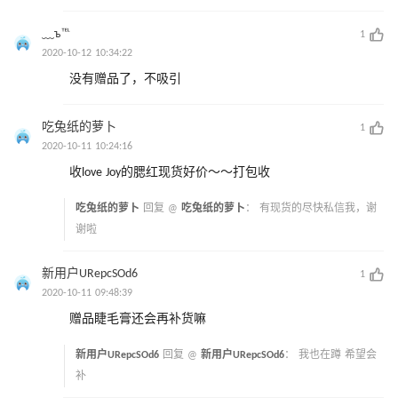
﹏ъ℡
1
2020-10-12 10:34:22
没有赠品了，不吸引
吃兔纸的萝卜
1
2020-10-11 10:24:16
收love Joy的腮红现货好价～～打包收
吃兔纸的萝卜
回复 @
吃兔纸的萝卜
：
有现货的尽快私信我，谢
谢啦
新用户URepcSOd6
1
2020-10-11 09:48:39
赠品睫毛膏还会再补货嘛
新用户URepcSOd6
回复 @
新用户URepcSOd6
：
我也在蹲 希望会
补