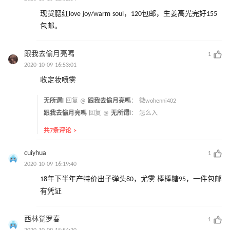
现货腮红love joy/warm soul，120包邮，生姜高光完好155
包邮。
跟我去偷月亮嗎
1
2020-10-09 16:53:01
收定妆喷雾
无所谓l
回复 @
跟我去偷月亮嗎
：
微wohenni402
跟我去偷月亮嗎
回复 @
无所谓l
：
怎么入
共7条评论 >
cuiyhua
1
2020-10-09 16:19:40
18年下半年产特价出子弹头80，尤雾 棒棒糖95，一件包邮
有凭证
西林觉罗春
1