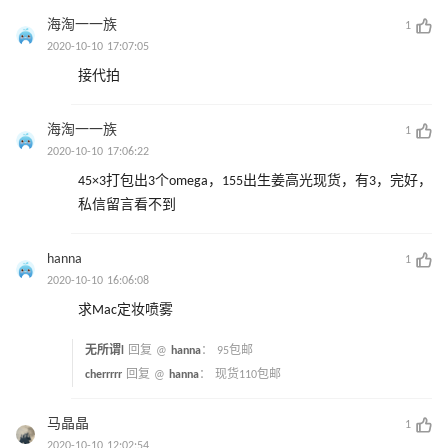
海淘一一族
1
2020-10-10 17:07:05
接代拍
海淘一一族
1
2020-10-10 17:06:22
45×3打包出3个omega，155出生姜高光现货，有3，完好，
私信留言看不到
hanna
1
2020-10-10 16:06:08
求Mac定妆喷雾
无所谓l
回复 @
hanna
：
95包邮
cherrrrr
回复 @
hanna
：
现货110包邮
马晶晶
1
2020-10-10 12:02:54