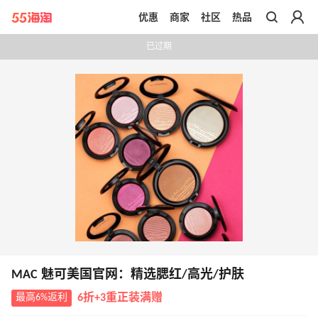
优惠
商家
社区
热品
带你去官网买正品
已过期
MAC 魅可美国官网：精选腮红/高光/护肤
最高6%返利
6折+3重正装满赠