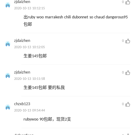
zjdaizhen
0
2020-10-13 10:12:15
出ruby woo marrakesh chili dubonnet so chaud dangerous95
包邮
zjdaizhen
0
2020-10-13 10:12:05
生姜145包邮
zjdaizhen
0
2020-10-13 10:11:58
生姜145包邮 要的私我
chzxb123
0
2020-10-13 09:54:44
rubywoo 90包邮，现货2支