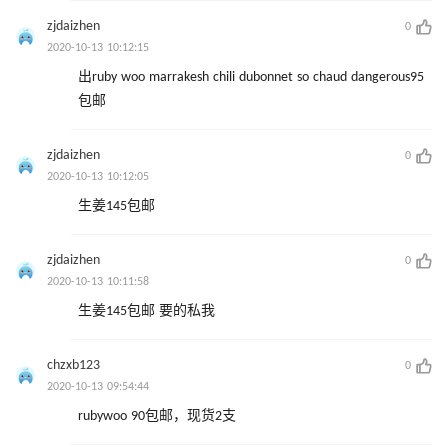
zjdaizhen
0
2020-10-13 10:12:15
出ruby woo marrakesh chili dubonnet so chaud dangerous95
包邮
zjdaizhen
0
2020-10-13 10:12:05
生姜145包邮
zjdaizhen
0
2020-10-13 10:11:58
生姜145包邮 要的私我
chzxb123
0
2020-10-13 09:54:44
rubywoo 90包邮，现货2支