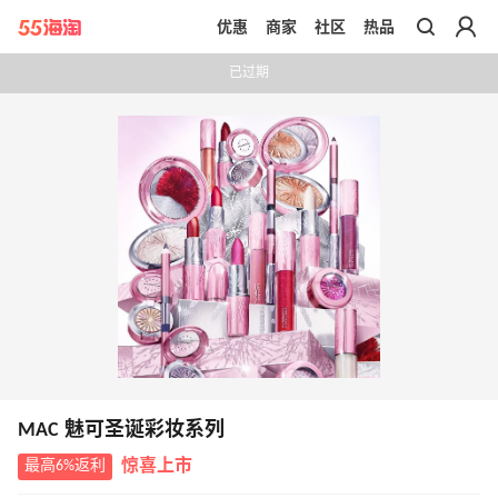
优惠
商家
社区
热品
带你去官网买正品
已过期
MAC 魅可圣诞彩妆系列
最高6%返利
惊喜上市