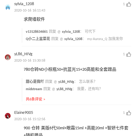
sylvia_1208
1
2020-10-16 16:11:43
求爬墙软件
v13128634661
回复 @
sylvia_1208
：
可代下
Q小二上盆菜花
回复 @
sylvia_1208
：
my-Aurora_Q 加我发你
yL86_HIVg
1
2020-10-16 15:30:58
780仓转ND小棕瓶50+抗蓝光15+20高能和全套蹭品
甜心是我吖
回复 @
yL86_HIVg
：
怎么联系？
midstream
回复 @
yL86_HIVg
：
我要，还有吗？
共6条评论 >
Elaine9005
1
2020-10-16 15:12:56
900 仓转 美版6代50ml+眼霜15ml +高能20ml +智妍七件套
+随机赠品