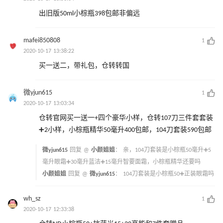
出旧版50ml小棕瓶398包邮非偏远
mafei850808
1
2020-10-17 13:38:22
买一送二，带礼包，仓转转国
微yjun615
1
2020-10-17 13:03:34
仓转官网买一送一+四个豪华小样，仓转107刀三件套套装
➕2小样，小棕瓶精华50毫升400包邮，104刀套装590包邮
微yjun615
回复 @
小颜姐姐
：
亲，104刀套装是小棕瓶50毫升➕5
毫升眼霜➕30毫升蓝洁➕15毫升智要面霜，小棕瓶精华还要吗
小颜姐姐
回复 @
微yjun615
：
104刀套装是小棕瓶50➕正装眼霜吗
wh_sz
1
2020-10-17 12:33:38