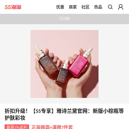
优惠
商家
社区
热品
带你去官网买正品
已过期
折扣升级！【55专享】雅诗兰黛官网：新版小棕瓶等
护肤彩妆
最高3%返利
正装眼霜+满赠7件套