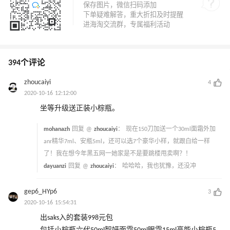
394个评论
zhoucaiyi
4
2020-10-16 12:12:00
坐等升级送正装小棕瓶。
mohanazh
回复 @
zhoucaiyi
：
现在150刀加送一个30ml面霜外加
anr精华7ml、安瓶5ml，还可以选7个豪华小样，就跟白给一样
了！我在想今年黑五网一她家是不是要跳楼甩卖啊？！
dayuanzi
回复 @
zhoucaiyi
：
哈哈哈，我也犹豫，还没冲
gep6_HYp6
3
2020-10-16 15:54:31
出saks入的套装998元包