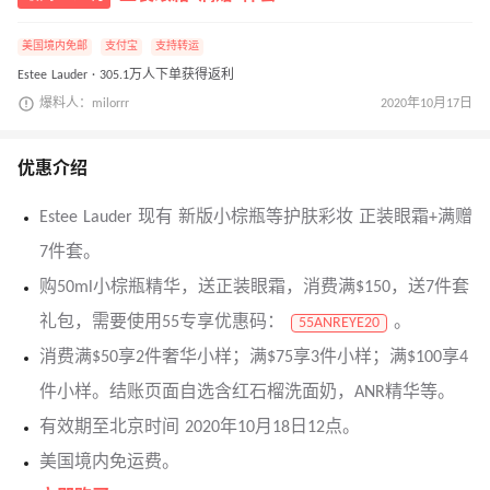
美国境内免邮
支付宝
支持转运
Estee Lauder · 305.1万人下单获得返利
爆料人：milorrr
2020年10月17日
优惠介绍
Estee Lauder 现有 新版小棕瓶等护肤彩妆 正装眼霜+满赠
7件套。
购50ml小棕瓶精华，送正装眼霜，消费满$150，送7件套
礼包，需要使用55专享优惠码：
。
55ANREYE20
消费满$50享2件奢华小样；满$75享3件小样；满$100享4
件小样。结账页面自选含红石榴洗面奶，ANR精华等。
有效期至北京时间 2020年10月18日12点。
美国境内免运费。