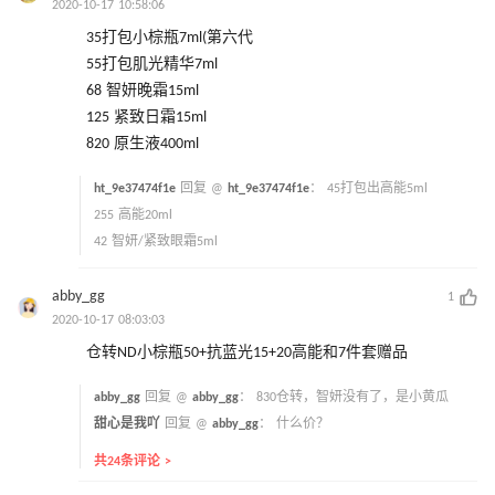
2020-10-17 10:58:06
35打包小棕瓶7ml(第六代
55打包肌光精华7ml
68 智妍晚霜15ml
125 紧致日霜15ml
820 原生液400ml
ht_9e37474f1e
回复 @
ht_9e37474f1e
：
45打包出高能5ml
255 高能20ml
42 智妍/紧致眼霜5ml
abby_gg
1
2020-10-17 08:03:03
仓转ND小棕瓶50+抗蓝光15+20高能和7件套赠品
abby_gg
回复 @
abby_gg
：
830仓转，智妍没有了，是小黄瓜
甜心是我吖
回复 @
abby_gg
：
什么价？
共24条评论 >