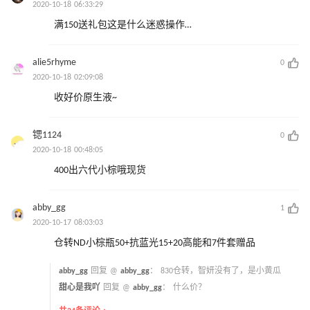
2020-10-18 06:33:29
满150送礼包这是什么迷惑操作…
alie5rhyme
0
2020-10-18 02:09:08
收好价原生液~
锶1124
0
2020-10-18 00:48:05
400出六代小棕哦现货
abby_gg
1
2020-10-17 08:03:03
仓转ND小棕瓶50+抗蓝光15+20高能和7件套赠品
abby_gg
回复 @
abby_gg
：
830仓转，智妍没有了，是小黄瓜
甜心是我吖
回复 @
abby_gg
：
什么价？