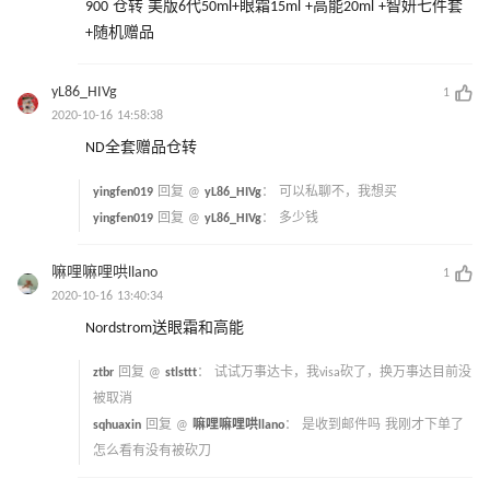
900 仓转 美版6代50ml+眼霜15ml +高能20ml +智妍七件套
+随机赠品
yL86_HIVg
1
2020-10-16 14:58:38
ND全套赠品仓转
yingfen019
回复 @
yL86_HIVg
：
可以私聊不，我想买
yingfen019
回复 @
yL86_HIVg
：
多少钱
嘛哩嘛哩哄llano
1
2020-10-16 13:40:34
Nordstrom送眼霜和高能
ztbr
回复 @
stlsttt
：
试试万事达卡，我visa砍了，换万事达目前没
被取消
sqhuaxin
回复 @
嘛哩嘛哩哄llano
：
是收到邮件吗 我刚才下单了
怎么看有没有被砍刀