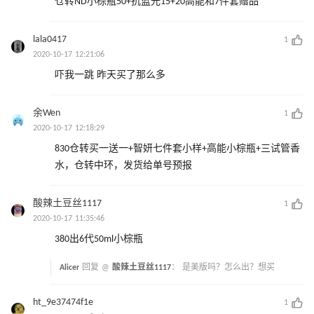
仓转ND小棕瓶50+抗蓝光15+20高能和7件套赠品
lala0417
1
2020-10-17 12:21:06
吓我一跳 昨天买了那么多
余Wen
1
2020-10-17 12:18:29
830仓转买一送一+智妍七件套小样+高能小棕瓶+三试管香
水，仓转中环，发货给单号预报
酸辣土豆丝1117
1
2020-10-17 11:35:46
380出6代50ml小棕瓶
Alicer
回复 @
酸辣土豆丝1117
：
是美版吗？怎么出？想买
ht_9e37474f1e
1