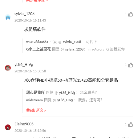
共24条评论 >
sylvia_1208
1
2020-10-16 16:11:43
求爬墙软件
v13128634661
回复 @
sylvia_1208
：
可代下
Q小二上盆菜花
回复 @
sylvia_1208
：
my-Aurora_Q 加我发你
yL86_HIVg
1
2020-10-16 15:30:58
780仓转ND小棕瓶50+抗蓝光15+20高能和全套蹭品
甜心是我吖
回复 @
yL86_HIVg
：
怎么联系？
midstream
回复 @
yL86_HIVg
：
我要，还有吗？
共6条评论 >
Elaine9005
1
2020-10-16 15:12:56