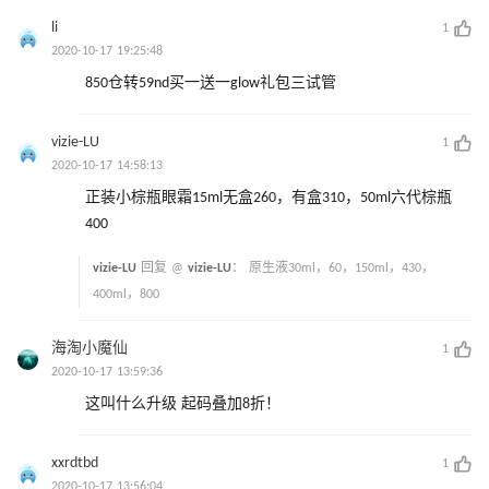
li
1
2020-10-17 19:25:48
850仓转59nd买一送一glow礼包三试管
vizie-LU
1
2020-10-17 14:58:13
正装小棕瓶眼霜15ml无盒260，有盒310，50ml六代棕瓶
400
vizie-LU
回复 @
vizie-LU
：
原生液30ml，60，150ml，430，
400ml，800
海淘小魔仙
1
2020-10-17 13:59:36
这叫什么升级 起码叠加8折！
xxrdtbd
1
2020-10-17 13:56:04