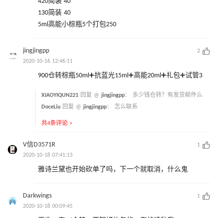
420简装 40
130简装 40
5ml高能小棕瓶5个打包250
jingjingpp
2
2020-10-16 12:46:11
900仓转棕瓶50ml➕抗蓝光15ml➕高能20ml➕礼包➕试管3
XIAOYIQUN221
回复 @
jingjingpp
：
多少钱仓转？有发货邮件么
DoceLiu
回复 @
jingjingpp
：
怎么联系
共4条评论 >
V信D3571R
1
2020-10-18 07:41:13
雅诗兰黛也开始砍单了吗，下一个就取消，什么鬼
Darkwings
1
2020-10-18 00:09:45