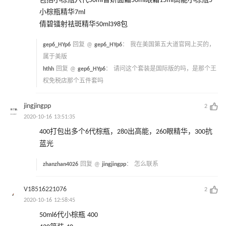
包括小棕瓶六代50ml智妍面霜50ml眼霜15ml高能小棕瓶5
小棕瓶精华7ml
倩碧镭射祛斑精华50ml398包
gep6_HYp6
回复 @
gep6_HYp6
：
我在美国第五大道官网上买的，
属于美版
hthh
回复 @
gep6_HYp6
：
请问这个套装是国际版的吗，是那个王
权免税店那个五件套吗
jingjingpp
2
2020-10-16 13:51:35
400打包出多个6代棕瓶，280出高能，260眼精华，300抗
蓝光
zhanzhan4026
回复 @
jingjingpp
：
怎么联系
V18516221076
2
2020-10-16 12:58:45
50ml6代小棕瓶 400