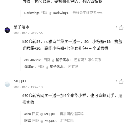
再收一套nd仓转，要智妍礼包的，有的请私我
Darkwings
回复 @
Darkwings
：
最好是中环或者ewe
星子落水
1
2020-10-17 20:27:56
850仓转59，nd雅诗兰黛买一送一，50ml小棕瓶+15ml抗蓝
光眼霜+20ml高能小棕瓶+七件套礼包+三个试管香
css04072125
回复 @
星子落水
：
还有吗？怎么联系
海淘012
回复 @
星子落水
：
还有吗
MQQJO
1
2020-10-17 19:42:13
690仓转官网买一送一加4个豪华小样，也可直邮到手，运
费实收
ashu
回复 @
MQQJO
：
再加国内运费吗
眼睛
回复 @
MQQJO
：
走链接吗