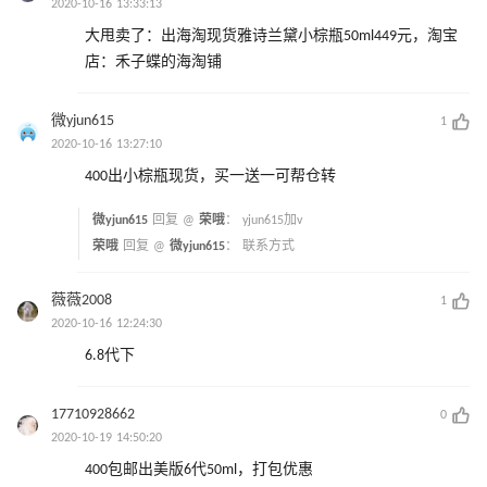
2020-10-16 13:33:13
大甩卖了：出海淘现货雅诗兰黛小棕瓶50ml449元，淘宝
店：禾子蝶的海淘铺
微yjun615
1
2020-10-16 13:27:10
400出小棕瓶现货，买一送一可帮仓转
微yjun615
回复 @
荣哦
：
yjun615加v
荣哦
回复 @
微yjun615
：
联系方式
薇薇2008
1
2020-10-16 12:24:30
6.8代下
17710928662
0
2020-10-19 14:50:20
400包邮出美版6代50ml，打包优惠