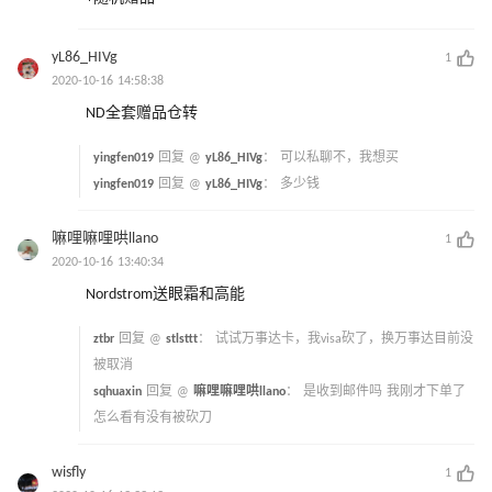
yL86_HIVg
1
2020-10-16 14:58:38
ND全套赠品仓转
yingfen019
回复 @
yL86_HIVg
：
可以私聊不，我想买
yingfen019
回复 @
yL86_HIVg
：
多少钱
嘛哩嘛哩哄llano
1
2020-10-16 13:40:34
Nordstrom送眼霜和高能
ztbr
回复 @
stlsttt
：
试试万事达卡，我visa砍了，换万事达目前没
被取消
sqhuaxin
回复 @
嘛哩嘛哩哄llano
：
是收到邮件吗 我刚才下单了
怎么看有没有被砍刀
wisfly
1