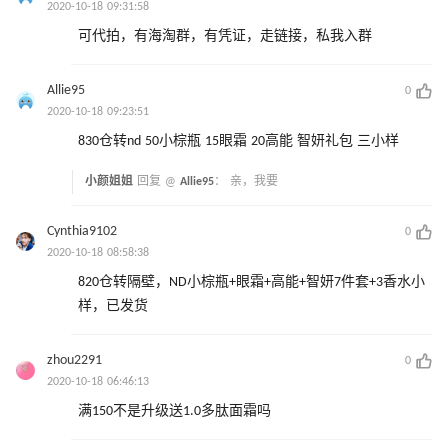
2020-10-18 09:31:58
可代拍，有海淘群，有凭证，走链接，私我入群
Allie95
0
2020-10-18 09:23:51
830仓转nd 50小棕瓶 15眼霜 20高能 智妍礼包 三小样
小颜姐姐
回复 @
Allie95
：
亲，我要
Cynthia9102
0
2020-10-18 08:58:38
820仓转隔壁，ND小棕瓶+眼霜+高能+智妍7件套+3香水小
样，已发货
zhou2291
0
2020-10-18 06:46:13
满150不是升级送1.0多肽面霜吗