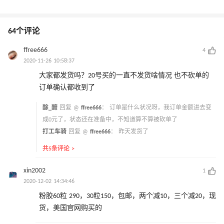
64个评论
ffree666
4
2020-11-26 10:58:37
大家都发货吗？20号买的一直不发货啥情况 也不砍单的
订单确认都收到了
酴_釄
回复 @
ffree666
：
订单是什么状况呀，我订单金额进去变
成0元了，状态还在准备中，不知道算不算被砍单了
打工车骑
回复 @
ffree666
：
昨天发货了
共5条评论 >
xin2002
1
2020-12-02 14:34:46
粉胶60粒 290，30粒150，包邮，两个减10，三个减20，现
货，美国官网购买的