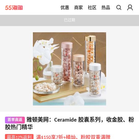
优惠
商家
社区
热品
带你去官网买正品
已过期
雅顿美网：Ceramide 胶囊系列，收金胶、粉
首单高返
胶热门精华
最高12%返利
满$150享7折+橘灿、粉胶双重满赠