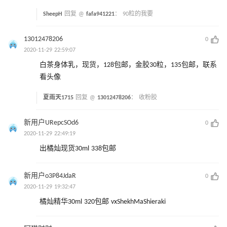
SheepH
回复 @
fafa941221
：
90粒的我要
13012478206
0
2020-11-29 22:59:07
白茶身体乳，现货，128包邮，金胶30粒，135包邮，联系
看头像
夏雨天1715
回复 @
13012478206
：
收粉胶
新用户URepcSOd6
0
2020-11-29 22:49:19
出橘灿现货30ml 338包邮
新用户o3P84JdaR
0
2020-11-29 19:32:47
橘灿精华30ml 320包邮 vxShekhMaShieraki