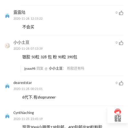
露露陆
0
2020-11-26 12:15:22
不会买
小小土豆
0
2020-11-26 07:13:39
银胶 50粒 328 包 粉 90粒 390包
jyuuu96
回复 @
小小土豆
：
粉胶还有吗
deareststar
0
2020-11-26 00:21:01
6代下.有shoprunner
Cynthiaching
0
返利
2020-11-25 23:45:19
客服
现货30ml小银蛋138包邮，400包邮出90粒粉胶