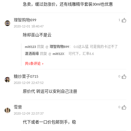
急卖，缓过劲涨价，还有线雕精华套装30ml也优惠
理智购物699
1
2020-12-01 18:40:47
除却巫山不是云
miti123
回复 @
理智购物699
：
0.0这么猛 可是我的卡过不了
潇洒雨缘
回复 @
miti123
：
可代下，汇率6.6
共5条评论 >
糖炒栗子0715
0
2020-12-09 22:47:52
原价代 转运可以安利自己注册
雪樂
0
2020-12-09 22:37:37
代下或者一口价包邮到手，稳