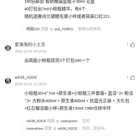
180包邮出 智妍晚霜蓝瓶子30ml 无盒
40打包出7ml小棕瓶精华，有6个
随机送雅诗兰黛睫毛膏小样或者简装口红221
阿如525
回复 @
wai_910815
：
智妍50还有吗
爱海淘的小土豆
1
2020-12-04 09:59:00
出高能小棕瓶现货3个打包240一个
wh36_H2GX
1
2020-12-03 12:38:50
小棕瓶30+4*7ml +原生液+小棕瓶三件套装+ 蓝洁*2+ 粉洁
*2+ 大粉水400ml + 原生液400ml + 抗蓝光正装 + 大礼包
+红石榴洁面小样+原生液150ml 1980仓转中环
wh36_H2GX
回复 @
ruoxuyimo
：
在的
ruoxuyimo
回复 @
wh36_H2GX
：
你好，还在吗