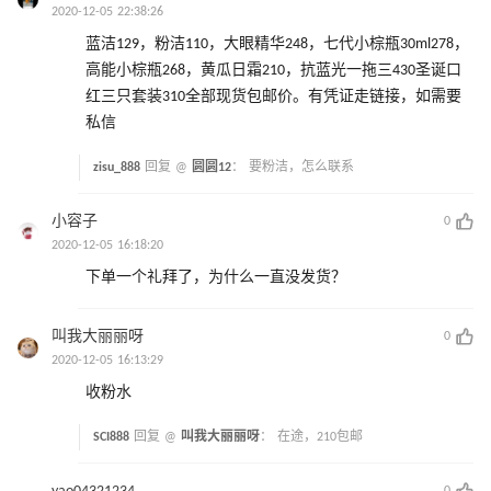
2020-12-05 22:38:26
蓝洁129，粉洁110，大眼精华248，七代小棕瓶30ml278，
高能小棕瓶268，黄瓜日霜210，抗蓝光一拖三430圣诞口
红三只套装310全部现货包邮价。有凭证走链接，如需要
私信
zisu_888
回复 @
圆圆12
：
要粉洁，怎么联系
小容子
0
2020-12-05 16:18:20
下单一个礼拜了，为什么一直没发货？
叫我大丽丽呀
0
2020-12-05 16:13:29
收粉水
SCI888
回复 @
叫我大丽丽呀
：
在途，210包邮