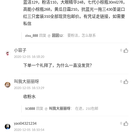
蓝洁129，粉洁110，大眼精华248，七代小棕瓶30ml278，
高能小棕瓶268，黄瓜日霜210，抗蓝光一拖三430圣诞口
红三只套装310全部现货包邮价。有凭证走链接，如需要
私信
zisu_888
回复 @
圆圆12
：
要粉洁，怎么联系
小容子
0
2020-12-05 16:18:20
下单一个礼拜了，为什么一直没发货？
叫我大丽丽呀
0
2020-12-05 16:13:29
收粉水
SCI888
回复 @
叫我大丽丽呀
：
在途，210包邮
yao04321234
0
2020-12-05 16:10:54