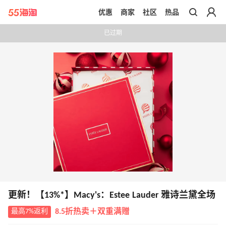
优惠
商家
社区
热品
带你去官网买正品
已过期
更新！【13%*】Macy's：Estee Lauder 雅诗兰黛全场
最高7%返利
8.5折热卖＋双重满赠