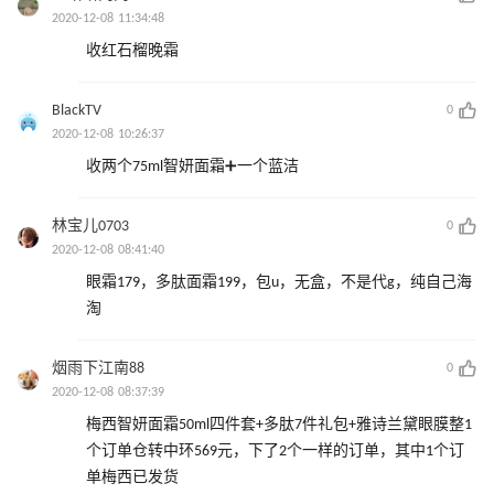
2020-12-08 11:34:48
收红石榴晚霜
BlackTV
0
2020-12-08 10:26:37
收两个75ml智妍面霜➕一个蓝洁
林宝儿0703
0
2020-12-08 08:41:40
眼霜179，多肽面霜199，包u，无盒，不是代g，纯自己海
淘
烟雨下江南88
0
2020-12-08 08:37:39
梅西智妍面霜50ml四件套+多肽7件礼包+雅诗兰黛眼膜整1
个订单仓转中环569元，下了2个一样的订单，其中1个订
单梅西已发货