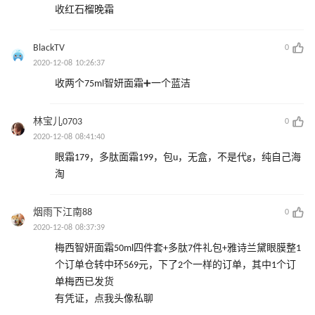
收红石榴晚霜
BlackTV
0
2020-12-08 10:26:37
收两个75ml智妍面霜➕一个蓝洁
林宝儿0703
0
2020-12-08 08:41:40
眼霜179，多肽面霜199，包u，无盒，不是代g，纯自己海
淘
烟雨下江南88
0
2020-12-08 08:37:39
梅西智妍面霜50ml四件套+多肽7件礼包+雅诗兰黛眼膜整1
个订单仓转中环569元，下了2个一样的订单，其中1个订
单梅西已发货
有凭证，点我头像私聊