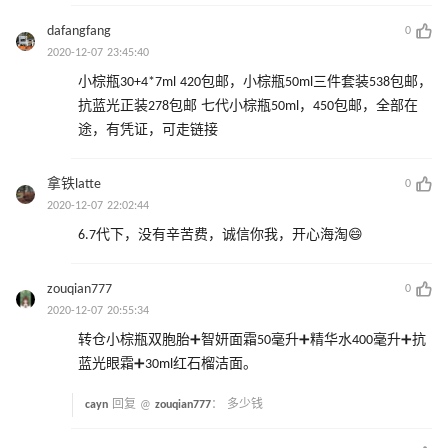
dafangfang
0
2020-12-07 23:45:40
小棕瓶30+4*7ml 420包邮，小棕瓶50ml三件套装538包邮，
抗蓝光正装278包邮 七代小棕瓶50ml，450包邮，全部在
途，有凭证，可走链接
拿铁latte
0
2020-12-07 22:02:44
6.7代下，没有辛苦费，诚信你我，开心海淘😄
zouqian777
0
2020-12-07 20:55:34
转仓小棕瓶双胞胎➕智妍面霜50毫升➕精华水400毫升➕抗
蓝光眼霜➕30ml红石榴洁面。
cayn
回复 @
zouqian777
：
多少钱