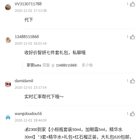
VV3130711788
1
2020-12-02 17:13:38
代下
13488515868
1
2020-12-02 16:01:54
收好价智妍七件套礼包，私聊哦
拿铁latte
回复 @
13488515868
：
多少收
damidamii
1
2020-12-01 23:17:54
实时汇率帮代下哦～
wangdoudou56
1
2020-12-01 18:44:09
💰2300到家【小棕瓶套装50ml，加眼霜5ml，精华水
30ml】*3套+精华水+礼包+红石榴正装，大礼包620包邮，