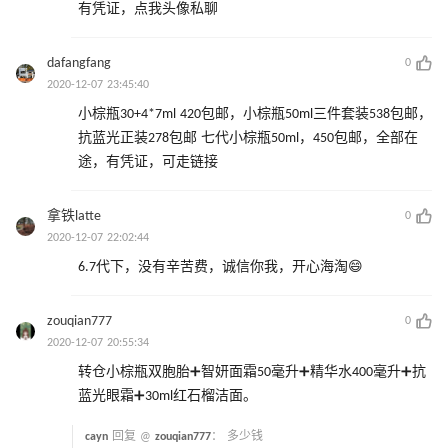
有凭证，点我头像私聊
dafangfang
0
2020-12-07 23:45:40
小棕瓶30+4*7ml 420包邮，小棕瓶50ml三件套装538包邮，
抗蓝光正装278包邮 七代小棕瓶50ml，450包邮，全部在
途，有凭证，可走链接
拿铁latte
0
2020-12-07 22:02:44
6.7代下，没有辛苦费，诚信你我，开心海淘😄
zouqian777
0
2020-12-07 20:55:34
转仓小棕瓶双胞胎➕智妍面霜50毫升➕精华水400毫升➕抗
蓝光眼霜➕30ml红石榴洁面。
cayn
回复 @
zouqian777
：
多少钱