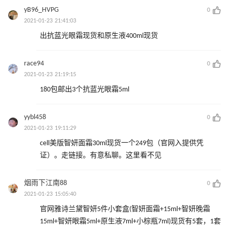
yB96_HVPG
0
2021-01-23 21:41:03
出抗蓝光眼霜现货和原生液400ml现货
race94
0
2021-01-23 21:19:15
180包邮出3个抗蓝光眼霜5ml
yybl458
0
2021-01-23 19:11:29
cell美版智妍面霜30ml现货一个249包（官网入提供凭
证）。走链接。有意私聊。这里看不见
烟雨下江南88
0
2021-01-23 15:05:40
官网雅诗兰黛智妍5件小套盒(智妍面霜+15ml+智妍晚霜
15ml+智妍眼霜5ml+原生液7ml+小棕瓶7ml)现货有5套，1套