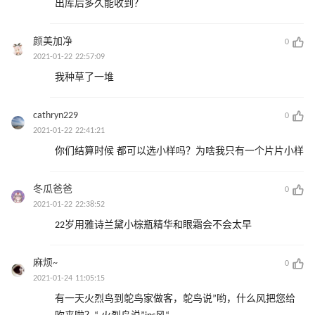
出库后多久能收到？
颜美加净
0
2021-01-22 22:57:09
我种草了一堆
cathryn229
0
2021-01-22 22:41:21
你们结算时候 都可以选小样吗？为啥我只有一个片片小样
冬瓜爸爸
0
2021-01-22 22:38:52
22岁用雅诗兰黛小棕瓶精华和眼霜会不会太早
麻烦~
0
2021-01-24 11:05:15
有一天火烈鸟到鸵鸟家做客，鸵鸟说”哟，什么风把您给