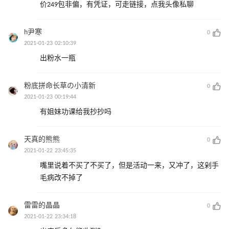
价249包非偏，有凭证，可走链接，点我头像私聊
h尹寒
0
2021-01-23 02:10:39
出粉水一瓶
粉底拼命长草の小清新
0
2021-01-23 00:19:44
有姐妹功课给我抄抄吗
天真的熊熊
0
2021-01-22 23:45:35
嘴里说着不买了不买了，但是活动一来，又冲了，这剁手
毛病改不掉了
雷雷的晶晶
0
2021-01-22 23:34:18