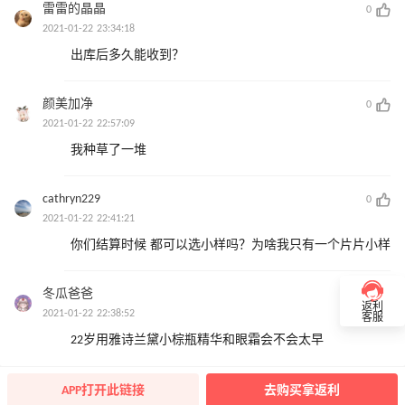
雷雷的晶晶
0
2021-01-22 23:34:18
出库后多久能收到？
颜美加净
0
2021-01-22 22:57:09
我种草了一堆
cathryn229
0
2021-01-22 22:41:21
你们结算时候 都可以选小样吗？为啥我只有一个片片小样
冬瓜爸爸
0
返利
2021-01-22 22:38:52
客服
22岁用雅诗兰黛小棕瓶精华和眼霜会不会太早
APP打开此链接
去购买拿返利