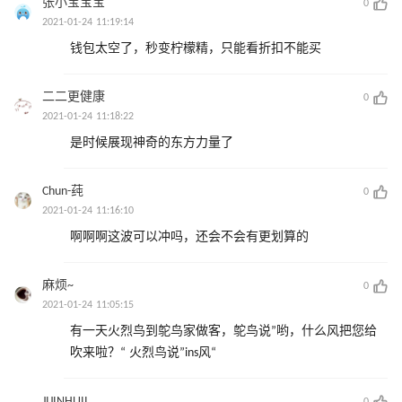
张小宝宝宝
0
2021-01-24 11:19:14
钱包太空了，秒变柠檬精，只能看折扣不能买
二二更健康
0
2021-01-24 11:18:22
是时候展现神奇的东方力量了
Chun-莼
0
2021-01-24 11:16:10
啊啊啊这波可以冲吗，还会不会有更划算的
麻烦~
0
2021-01-24 11:05:15
有一天火烈鸟到鸵鸟家做客，鸵鸟说”哟，什么风把您给
吹来啦？“ 火烈鸟说”ins风“
JIJINHUII
0