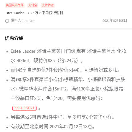
美国境内免邮
支付宝
支持转运
Estee Lauder · 305.1万人下单获得返利
爆料人：milorrr
2021年02月05日
优惠介绍
Estee Lauder 雅诗兰黛美国官网 现有 雅诗兰黛蓝水 化妆
水 400ml，现特价$35（约224元）。
满$45享自选超值7件套(价值$144)，可选智妍或多肽。
满$80享3件套豪华小样(小棕瓶精华、小棕瓶眼霜和护肤
水)+微精华水两件套15ml*2，满$130享正装小棕瓶眼霜
＋倾慕口红2支，色号420。需要使用优惠码：
。
55GIFT2021
另每满$25可自选1件中样，至多可享6个奢华小样。
有效期至北京时间 2021年02月12日13点。