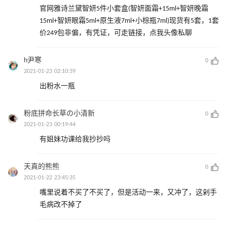
官网雅诗兰黛智妍5件小套盒(智妍面霜+15ml+智妍晚霜
15ml+智妍眼霜5ml+原生液7ml+小棕瓶7ml)现货有5套，1套
价249包非偏，有凭证，可走链接，点我头像私聊
h尹寒
0
2021-01-23 02:10:39
出粉水一瓶
粉底拼命长草の小清新
0
2021-01-23 00:19:44
有姐妹功课给我抄抄吗
天真的熊熊
0
2021-01-22 23:45:35
嘴里说着不买了不买了，但是活动一来，又冲了，这剁手
毛病改不掉了